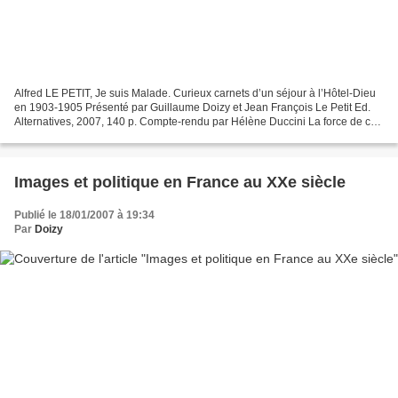
Alfred LE PETIT, Je suis Malade. Curieux carnets d’un séjour à l’Hôtel-Dieu
en 1903-1905 Présenté par Guillaume Doizy et Jean François Le Petit Ed.
Alternatives, 2007, 140 p. Compte-rendu par Hélène Duccini La force de ce
livre tient à celle de son héros...
Images et politique en France au XXe siècle
Publié le 18/01/2007 à 19:34
Par
Doizy