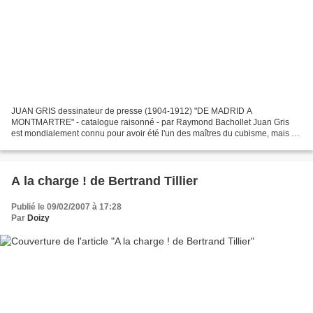
JUAN GRIS dessinateur de presse (1904-1912) "DE MADRID A
MONTMARTRE" - catalogue raisonné - par Raymond Bachollet Juan Gris
est mondialement connu pour avoir été l'un des maîtres du cubisme, mais on
ignorait presque tout de ses débuts. Né à Madrid en...
A la charge ! de Bertrand Tillier
Publié le 09/02/2007 à 17:28
Par
Doizy