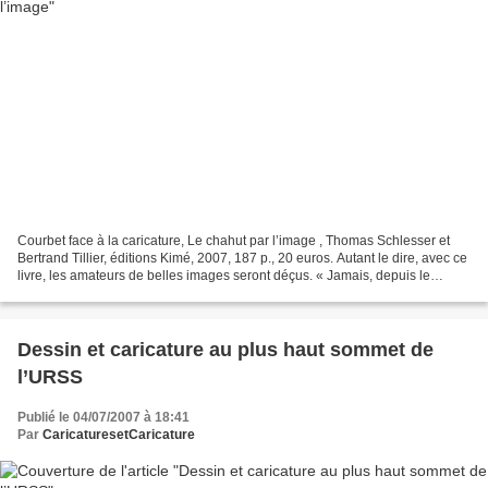
Courbet face à la caricature, Le chahut par l’image , Thomas Schlesser et
Bertrand Tillier, éditions Kimé, 2007, 187 p., 20 euros. Autant le dire, avec ce
livre, les amateurs de belles images seront déçus. « Jamais, depuis le
volume de Charles Léger en...
Dessin et caricature au plus haut sommet de
l’URSS
Publié le 04/07/2007 à 18:41
Par
CaricaturesetCaricature