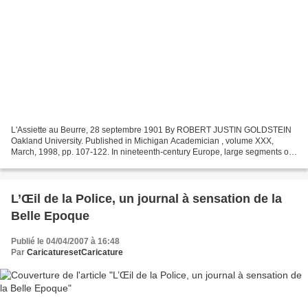
L'Assiette au Beurre, 28 septembre 1901 By ROBERT JUSTIN GOLDSTEIN
Oakland University. Published in Michigan Academician , volume XXX,
March, 1998, pp. 107-122. In nineteenth-century Europe, large segments of
the poor population could not read, but they...
L’Œil de la Police, un journal à sensation de la
Belle Epoque
Publié le 04/04/2007 à 16:48
Par
CaricaturesetCaricature