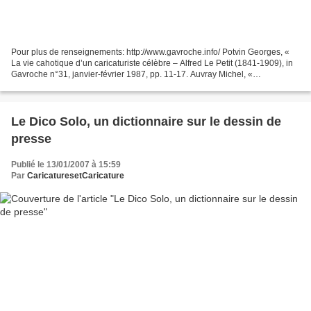
Pour plus de renseignements: http://www.gavroche.info/ Potvin Georges, «
La vie cahotique d’un caricaturiste célèbre – Alfred Le Petit (1841-1909), in
Gavroche n°31, janvier-février 1987, pp. 11-17. Auvray Michel, «
Antimilitarisme et syndicalisme, «...
Le Dico Solo, un dictionnaire sur le dessin de
presse
Publié le 13/01/2007 à 15:59
Par
CaricaturesetCaricature