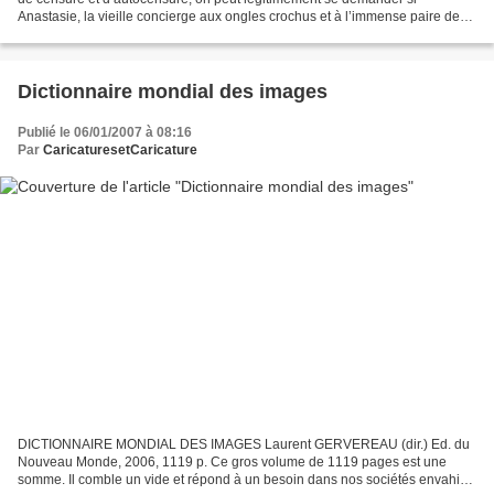
Anastasie, la vieille concierge aux ongles crochus et à l’immense paire de
ciseaux croquée par André Gill au XIXe...
Dictionnaire mondial des images
Publié le 06/01/2007 à 08:16
Par
CaricaturesetCaricature
DICTIONNAIRE MONDIAL DES IMAGES Laurent GERVEREAU (dir.) Ed. du
Nouveau Monde, 2006, 1119 p. Ce gros volume de 1119 pages est une
somme. Il comble un vide et répond à un besoin dans nos sociétés envahies