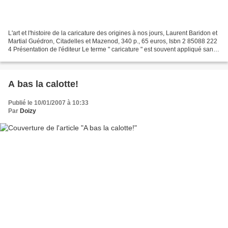
L'art et l'histoire de la caricature des origines à nos jours, Laurent Baridon et
Martial Guédron, Citadelles et Mazenod, 340 p., 65 euros, Isbn 2 85088 222
4 Présentation de l'éditeur Le terme " caricature " est souvent appliqué sans
distinction à la...
A bas la calotte!
Publié le 10/01/2007 à 10:33
Par
Doizy