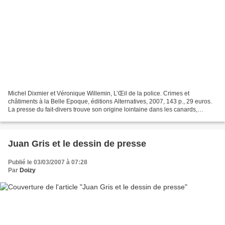
Michel Dixmier et Véronique Willemin, L’Œil de la police. Crimes et
châtiments à la Belle Epoque, éditions Alternatives, 2007, 143 p., 29 euros.
La presse du fait-divers trouve son origine lointaine dans les canards,
feuilles volantes imprimées diffusées...
Juan Gris et le dessin de presse
Publié le 03/03/2007 à 07:28
Par
Doizy