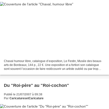
Chaval humour libre, catalogue d’exposition, Le Festin, Musée des beaux-
arts de Bordeaux, 144 p., 22 €. Une exposition et a fortiori son catalogue
sont souvent l’occasion de faire redécouvrir un artiste oublié ou par trop
resté méconnu. C’est le cas du...
Du "Roi-père" au "Roi-cochon"
Publié le 21/07/2007 à 09:38
Par
CaricaturesetCaricature