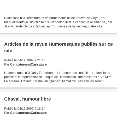
Ridiculosa n°3 Rééctirure et détournements d'une oeuvre de Goya , par
Manuel Montoya Ridiculosa n°4 Napoélon III et la caricature allemande , par
Jean-Claude Gardes Ridiculosa n°5 Scènes de la vie conjugales - Le
couple franco-allemand ... , par Marie...
Articles de la revue Humoresques publiés sur ce
site
Publié le 04/12/2007 à 21:16
Par
CaricaturesetCaricature
Humoresques n°3 Nelly Feuerhahn : L'Humour des confettis - Le dessin de
presse et la représentation ludique de l'information Humoresques n°25 Mira
Falardeau : L'humour visuel au Québec Bientôt d'autres articles seront
publiés sur le site... Voir le site...
Chaval, humour libre
Publié le 04/12/2007 à 16:24
Par
CaricaturesetCaricature