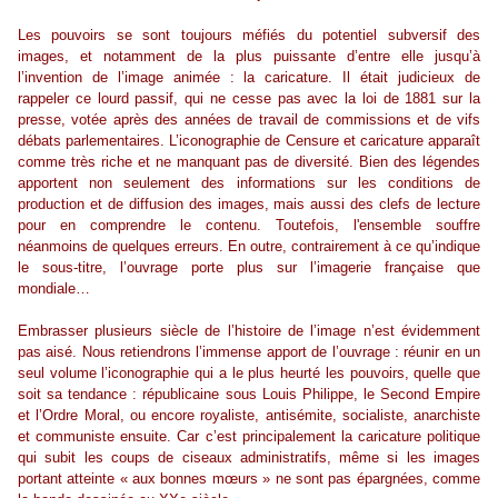
Les pouvoirs se sont toujours méfiés du potentiel subversif des
images, et notamment de la plus puissante d’entre elle jusqu’à
l’invention de l’image animée : la caricature. Il était judicieux de
rappeler ce lourd passif, qui ne cesse pas avec la loi de 1881 sur la
presse, votée après des années de travail de commissions et de vifs
débats parlementaires. L’iconographie de Censure et caricature apparaît
comme très riche et ne manquant pas de diversité. Bien des légendes
apportent non seulement des informations sur les conditions de
production et de diffusion des images, mais aussi des clefs de lecture
pour en comprendre le contenu. Toutefois, l'ensemble souffre
néanmoins de quelques erreurs. En outre, contrairement à ce qu’indique
le sous-titre, l’ouvrage porte plus sur l’imagerie française que
mondiale…
Embrasser plusieurs siècle de l’histoire de l’image n’est évidemment
pas aisé. Nous retiendrons l’immense apport de l’ouvrage : réunir en un
seul volume l’iconographie qui a le plus heurté les pouvoirs, quelle que
soit sa tendance : républicaine sous Louis Philippe, le Second Empire
et l’Ordre Moral, ou encore royaliste, antisémite, socialiste, anarchiste
et communiste ensuite. Car c’est principalement la caricature politique
qui subit les coups de ciseaux administratifs, même si les images
portant atteinte « aux bonnes mœurs » ne sont pas épargnées, comme