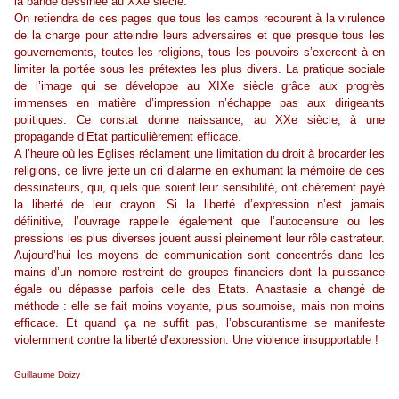
la bande dessinée au XXe siècle.
On retiendra de ces pages que tous les camps recourent à la virulence
de la charge pour atteindre leurs adversaires et que presque tous les
gouvernements, toutes les religions, tous les pouvoirs s’exercent à en
limiter la portée sous les prétextes les plus divers. La pratique sociale
de l’image qui se développe au XIXe siècle grâce aux progrès
immenses en matière d’impression n’échappe pas aux dirigeants
politiques. Ce constat donne naissance, au XXe siècle, à une
propagande d’Etat particulièrement efficace.
A l’heure où les Eglises réclament une limitation du droit à brocarder les
religions, ce livre jette un cri d’alarme en exhumant la mémoire de ces
dessinateurs, qui, quels que soient leur sensibilité, ont
chèrement payé
la liberté de leur crayon. Si la liberté d’expression n’est jamais
définitive, l’ouvrage rappelle également que l’autocensure ou les
pressions les plus diverses jouent aussi pleinement leur rôle castrateur.
Aujourd’hui les moyens de communication sont concentrés dans les
mains d’un nombre restreint de groupes financiers dont la puissance
égale ou dépasse parfois celle des Etats. Anastasie a changé de
méthode : elle se fait moins voyante, plus sournoise, mais non moins
efficace. Et quand ça ne suffit pas, l’obscurantisme se manifeste
violemment contre la liberté d’expression. Une violence insupportable !
Guillaume Doizy