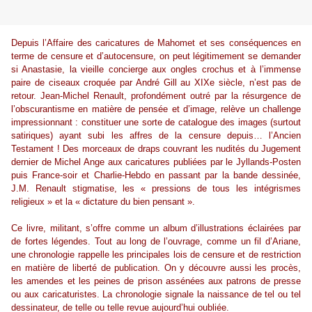
Depuis l’Affaire des caricatures de
Mahomet et ses conséquences en
terme de censure et d’autocensure, on peut légitimement se demander
si Anastasie, la vieille concierge aux ongles crochus et à l’immense
paire de ciseaux croquée par André Gill au XIXe siècle, n’est pas de
retour. Jean-Michel Renault, profondément outré par la résurgence de
l’obscurantisme en matière de pensée et d’image, relève un challenge
impressionnant : constituer une sorte de catalogue des images (surtout
satiriques) ayant subi les affres de la censure depuis… l’Ancien
Testament ! Des morceaux de draps couvrant les nudités du Jugement
dernier de Michel Ange aux caricatures publiées par le Jyllands-Posten
puis France-soir et Charlie-Hebdo en passant
par la bande dessinée,
J.M. Renault stigmatise, les « pressions de tous les intégrismes
religieux » et la « dictature du bien pensant ».
Ce livre, militant, s’offre
comme un album d’illustrations éclairées par
de fortes légendes. Tout au long de l’ouvrage, comme un fil d’Ariane,
une chronologie
rappelle les principales lois de censure et de restriction
en matière de liberté de publication. On y découvre aussi les procès,
les amendes et les peines de prison assénées aux patrons de presse
ou aux caricaturistes. La chronologie signale la naissance de tel ou tel
dessinateur, de telle ou telle revue aujourd’hui oubliée.