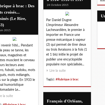
rique à brac : Des
24 Octobre 2015
s croisés...
sinés (Le Rire,
Par Daniel Dugne
33)
L'imprimeur Alexandre
Lachevardière, le premier à
uin 2015
importer en France une
presse mécanique à vapeur
(2) qui permet de tirer deux
 revenir l'été... Pendant
ou trois livraisons à la fois (1
la peau se tanne, les
et 1 bis) initie le projet de
naux, magazines et
publier une encyclopédie
ttes musclent le cerveau
populaire non spécialisée...
eurs lecteurs avec
ro, fubuki, sudoku, mots
Lire la suite
ués, mots mélangés,
Tag(s) :
#Rubrique à brac
 sur la plage. En 1933 le
nal humoristique
omadaire Le...
re la suite
François d'Orléans,
) :
#Rubrique à brac