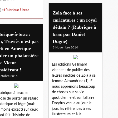
re la suite
) :
#Rubrique à brac
Zola face à ses
caricatures : un royal
dédain ? (Rubrique à
rique-à-brac :
brac par Daniel
, Traviès n'est pas
Dugne)
rti en Amérique
8 Novembre 2014
der un phalanstère
c Victor
Les éditions Gallimard
sidérant !
viennent de publier des
lettres inédites de Zola à sa
ctobre 2014
femme Alexandrine (1). Si
nous apprenons beaucoup
de choses sur sa vie
ubrique-à-brac se
quotidienne et sur l'affaire
ose de porter un regard
Dreyfus vécue au jour le
dotique et léger (mais
jour, les références à ses
moins excact) sur ceux
illustrateurs et à la...
nt fait l'histoire de