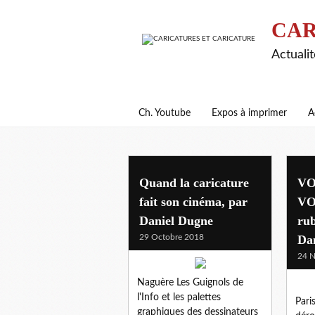
CAR
Actualit
Ch. Youtube
Expos à imprimer
A
rubrique a brac
Quand la caricature
VO
fait son cinéma, par
VO
Daniel Dugne
rub
29 Octobre 2018
Da
24 
Naguère Les Guignols de
l'Info et les palettes
Pari
graphiques des dessinateurs