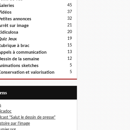
45
aleries
37
idéos
32
etites annonces
21
rrêt sur image
20
idiculosa
19
uiz Jeux
15
ubrique à brac
13
ppels à communication
12
essin de la semaine
5
nimations sketches
5
onservation et valorisation
iens
s
icadoc
cast "Salut le dessin de presse"
istoire par l'image
mier.org