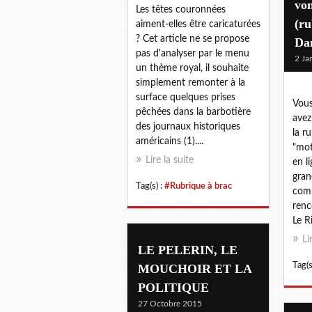
von
Les têtes couronnées
(ru
aiment-elles être caricaturées
? Cet article ne se propose
Da
pas d'analyser par le menu
2 Ja
un thème royal, il souhaite
simplement remonter à la
surface quelques prises
Vous
pêchées dans la barbotière
avez 
des journaux historiques
la r
américains (1)....
"mot
Lire la suite
en l
gran
Tag(s) :
#Rubrique à brac
comm
renc
Le Ri
Li
LE PELERIN, LE
Tag(s
MOUCHOIR ET LA
POLITIQUE
27 Octobre 2015