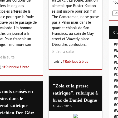
ule des cordons de
en 1895. . La scène, dont on
nou
ciers le long des
aimerait que Buster Keaton
cipales artères de la
se soit inspiré pour son film
E
tale pour que la foule
The Cameraman, ne se passe
m
trave pas le passage de
pas à Pékin mais dans le
a
avalcade. Un homme
quartier chinois de San
i
he, un journal à la
Francisco, au coin de Clay
l
e. Pour franchir un
street et Waverly place.
#
age, il murmure son
Désordre, confusion...
..
#E
Lire la suite
#C
re la suite
Tag(s) :
#Rubrique à brac
#D
) :
#Rubrique à brac
#A
#D
#E
"Zola et la presse
#I
 mots croisés en
satirique", rubrique à
#F
sins dans le
#P
brac de Daniel Dugne
rnal satirique
#C
18 Avril 2016
#
richien Der Götz
#P