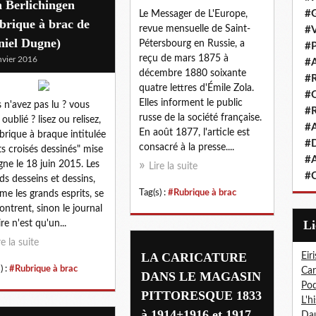
 Berlichingen
#G
Le Messager de L'Europe,
brique à brac de
revue mensuelle de Saint-
#V
niel Dugne)
Pétersbourg en Russie, a
#P
reçu de mars 1875 à
nvier 2016
#A
décembre 1880 soixante
#R
quatre lettres d'Émile Zola.
#Q
Elles informent le public
 n'avez pas lu ? vous
#R
russe de la société française.
oublié ? lisez ou relisez,
#A
En août 1877, l'article est
ubrique à braque intitulée
#D
consacré à la presse....
s croisés dessinés" mise
#A
igne le 18 juin 2015. Les
Lire la suite
#C
ds desseins et dessins,
Tag(s) :
#Rubrique à brac
e les grands esprits, se
ontrent, sinon le journal
L
re n'est qu'un...
re la suite
LA CARICATURE
Eiri
) :
#Rubrique à brac
Car
DANS LE MAGASIN
Pod
PITTORESQUE 1833
L'h
à 1914+1916 et 1917
Dau