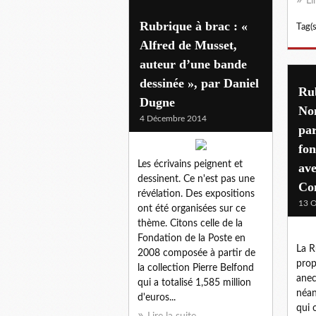
Li
Rubrique à brac : «
Tag(s
Alfred de Musset,
auteur d’une bande
dessinée », par Daniel
Rub
Dugne
Non
4 Décembre 2014
pa
fon
Les écrivains peignent et
ave
dessinent. Ce n'est pas une
Con
révélation. Des expositions
13 O
ont été organisées sur ce
thème. Citons celle de la
Fondation de la Poste en
La R
2008 composée à partir de
prop
la collection Pierre Belfond
anec
qui a totalisé 1,585 million
néan
d'euros...
qui o