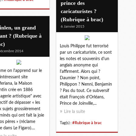
prince des
caricaturistes ?
(Rubrique à brac)
inlen, un grand
6 Janvier 2015
ant ? (Rubrique à
c)
Louis Philippe fut terrorisé
Décembre 2014
par un caricaturiste, ce sont
les notes et souvenirs d'un
anglais anonyme qui
e on l'apprend sur le
l'affirment. Alors qui ?
 intéressant site
Daumier ? Non point,
feriana, la Maison
Philippon ? Nenni, Benjamin
tin crée en 1886
? Pas du tout. Ce subversif
magerie artistique" avec
était François d'Orléans,
jectif de dépasser « les
Prince de Joinville,...
x sujets grossièrement
Lire la suite
minés qui ont fait la joie
os pères » (réclame
Tag(s) :
#Rubrique à brac
e dans Le Figaro)....