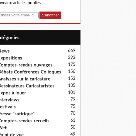
veaux articles publiés.
Catégories
669
News
393
xpositions
175
omptes-rendus ouvrages
156
ébats Conférences Colloques
153
nalyses sur la caricature
135
essinateurs Caricaturistes
101
xpos à louer
79
nterviews
75
estivals
70
resse "satirique"
61
omptes-rendus recueils
50
Web
49
oint de vue