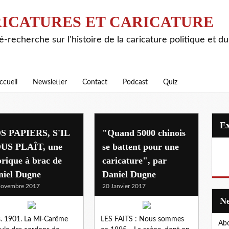
ICATURES ET CARICATURE
é-recherche sur l'histoire de la caricature politique et d
ccueil
Newsletter
Contact
Podcast
Quiz
S PAPIERS, S'IL
"Quand 5000 chinois
US PLAÎT, une
se battent pour une
rique à brac de
caricature", par
niel Dugne
Daniel Dugne
Novembre 2017
20 Janvier 2017
s. 1901. La Mi-Carême
LES FAITS : Nous sommes
Abo