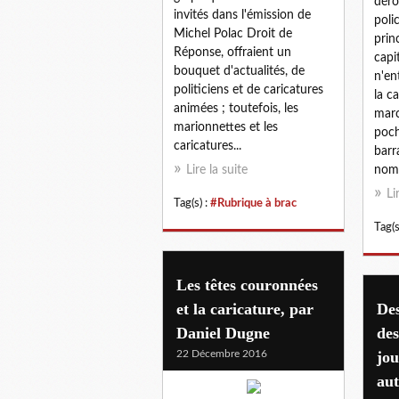
déro
invités dans l'émission de
poli
Michel Polac Droit de
prin
Réponse, offraient un
capi
bouquet d'actualités, de
n'en
politiciens et de caricatures
la c
animées ; toutefois, les
marc
marionnettes et les
poch
caricatures...
barr
Lire la suite
nom.
Li
Tag(s) :
#Rubrique à brac
Tag(s
Les têtes couronnées
et la caricature, par
Des
Daniel Dugne
des
22 Décembre 2016
jou
aut