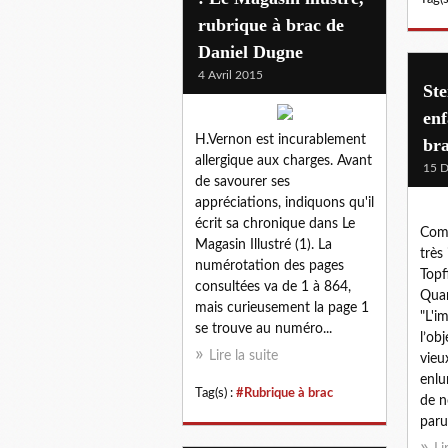
rubrique à brac de
Daniel Dugne
4 Avril 2015
Ste
enf
H.Vernon est incurablement
bra
allergique aux charges. Avant
15 
de savourer ses
appréciations, indiquons qu'il
écrit sa chronique dans Le
Comm
Magasin Illustré (1). La
très
numérotation des pages
Topf
consultées va de 1 à 864,
Quan
mais curieusement la page 1
"L'i
se trouve au numéro...
l’ob
Lire la suite
vieu
enlu
Tag(s) :
#Rubrique à brac
de n
paru