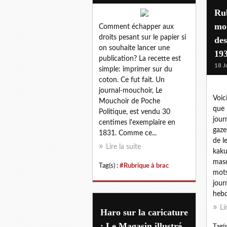
Rub
mot
Comment échapper aux
droits pesant sur le papier si
des
on souhaite lancer une
19
publication? La recette est
18 J
simple: imprimer sur du
coton. Ce fut fait. Un
journal-mouchoir, Le
Voici
Mouchoir de Poche
que 
Politique, est vendu 30
jour
centimes l'exemplaire en
gaze
1831. Comme ce...
de l
Lire la suite
kaku
masq
Tag(s) :
#Rubrique à brac
mots
jour
hebd
Li
Haro sur la caricature
: Le Magasin illustré,
Tag(s