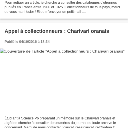
Pour rédiger un article, je cherche à consulter des catalogues d'étrennes
publiés en France entre 1900 et 1925. Collectionneurs de tous pays, merci
de vous manifester ! Et de m'envoyer un petit mail :
caricaturesetcaricature@yahoo.fr Ou de me téléphoner...
Appel à collectionneurs : Charivari oranais
Publié le 04/10/2016 à 18:34
Étudiant à Science Po préparant un mémoire sur le Charivari oranais et
algérien cherche à consulter des numéros du journal ou toute archive le
concernant. Merci de nous contacter : caricaturesetcaricature@yahoo.fr