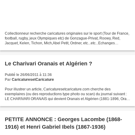
Collectionneur recherche caricatures originales sur le sport (Tour de France,
football, rugby, jeux Olympiques etc) de Gonzague-Privat, Roowy, Red,
Jacquet, Kelen, Tichon, Mich,Abel Petit, Ordner, etc...etc...Echanges
possibles (politique, théâtre, sport)....
Le Charivari Oranais et Algérien ?
Publié le 26/06/2011 à 11:36
Par
CaricaturesetCaricature
Pour illustrer un article, Caricaturesetcaricature.com cherche des
exemplaires (ou des reproductions type photo ou scan) du journal suivant :
LE CHARIVARI ORANAIS qui devient Oranais et Algérien (1881-1896, Oran)
En janvier 1881, avant même que soit votée...
PETITE ANNONCE : Georges Lacombe (1868-
1916) et Henri Gabriel Ibels (1867-1936)