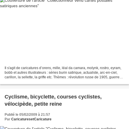
Il s'agit de caricatures d’orens, mille, léal da camara, molynk, rostro, eyram,
bobb et autres illustrateurs : séries burin satirique, actualiste, arc-en-ciel,
carillon, la sellette, la griffe etc. Thèmes : révolution russe de 1905, guerre
russo-japonaise,...
Cyclisme, bicyclette, courses cyclistes,
vélocipède, petite reine
Publié le 05/02/2009 à 21:57
Par
CaricaturesetCaricature