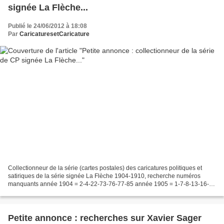
signée La Flèche...
Publié le 24/06/2012 à 18:08
Par
CaricaturesetCaricature
Collectionneur de la série (cartes postales) des caricatures politiques et
satiriques de la série signée La Flèche 1904-1910, recherche numéros
manquants année 1904 = 2-4-22-73-76-77-85 année 1905 = 1-7-8-13-16-
26-28-33-36-37- 40 et suivantes. Achat ou...
Petite annonce : recherches sur Xavier Sager