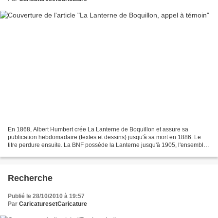
En 1868, Albert Humbert crée La Lanterne de Boquillon et assure sa
publication hebdomadaire (textes et dessins) jusqu'à sa mort en 1886. Le
titre perdure ensuite. La BNF possède la Lanterne jusqu'à 1905, l'ensemble
étant consultable sur Gallica. Divers...
Recherche
Publié le 28/10/2010 à 19:57
Par
CaricaturesetCaricature