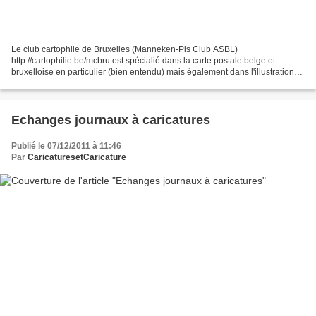
Le club cartophile de Bruxelles (Manneken-Pis Club ASBL)
http://cartophilie.be/mcbru est spécialié dans la carte postale belge et
bruxelloise en particulier (bien entendu) mais également dans l'illustration
(humour, charme, caricature ou autre) sur carte...
Echanges journaux à caricatures
Publié le 07/12/2011 à 11:46
Par
CaricaturesetCaricature