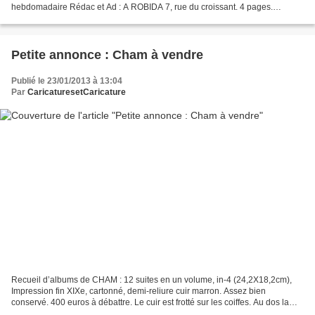
hebdomadaire Rédac et Ad : A ROBIDA 7, rue du croissant. 4 pages.
Gravure. Disponibilité de mes stocks : 3 titres 1885. 1 titre n° 301
(03/01/1885)...
Petite annonce : Cham à vendre
Publié le 23/01/2013 à 13:04
Par
CaricaturesetCaricature
Recueil d’albums de CHAM : 12 suites en un volume, in-4 (24,2X18,2cm),
Impression fin XIXe, cartonné, demi-reliure cuir marron. Assez bien
conservé. 400 euros à débattre. Le cuir est frotté sur les coiffes. Au dos la
dorure autour des nerfs , décor doré...