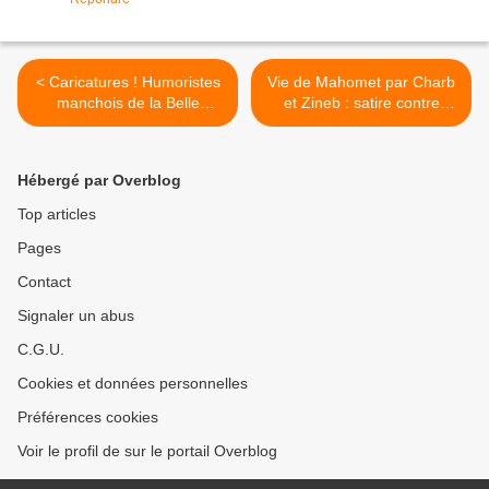
< Caricatures ! Humoristes
Vie de Mahomet par Charb
manchois de la Belle
et Zineb : satire contre
Epoque, 1870-1914
l’islam ? (Hors-série de
Charlie Hebdo) >
Hébergé par Overblog
Top articles
Pages
Contact
Signaler un abus
C.G.U.
Cookies et données personnelles
Préférences cookies
Voir le profil de sur le portail Overblog