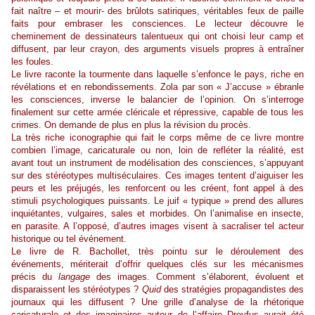
fait naître – et mourir- des brûlots satiriques, véritables feux de paille
faits pour embraser les consciences. Le lecteur découvre le
cheminement de dessinateurs talentueux qui ont choisi leur camp et
diffusent, par leur crayon, des arguments visuels propres à entraîner
les foules.
Le livre raconte la tourmente dans laquelle s’enfonce le pays, riche en
révélations et en rebondissements. Zola par son « J’accuse » ébranle
les consciences, inverse le balancier de l’opinion. On s’interroge
finalement sur cette armée cléricale et répressive, capable de tous les
crimes. On demande de plus en plus la révision du procès.
La très riche iconographie qui fait le corps même de ce livre montre
combien l’image, caricaturale ou non, loin de refléter la réalité, est
avant tout un instrument de modélisation des consciences, s’appuyant
sur des stéréotypes multiséculaires. Ces images tentent d’aiguiser les
peurs et les préjugés, les renforcent ou les créent, font appel à des
stimuli psychologiques puissants. Le juif « typique » prend des allures
inquiétantes, vulgaires, sales et morbides. On l’animalise en insecte,
en parasite. A l’opposé, d’autres images visent à sacraliser tel acteur
historique ou tel événement.
Le livre de R. Bachollet, très pointu sur le déroulement des
événements, mériterait d’offrir quelques clés sur les mécanismes
précis du
langage
des images. Comment s’élaborent, évoluent et
disparaissent les stéréotypes ?
Quid
des stratégies propagandistes des
journaux qui les diffusent ? Une grille d’analyse de la rhétorique
caricaturale et des imaginaires autour de l’affaire Dreyfus aurait été