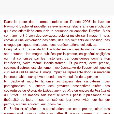
Dans le cadre des commémorations de l’année 2006, le livre de
Raymond Bachollet rappelle les événements relatifs à la crise politique
qui s’est cristallisée autour de la personne du capitaine Dreyfus. Mais
contrairement à bien des ouvrages, celui-ci insiste sur l’image. Il nous
convie à une exploration des faits, des mouvements de l’opinion, des
clivages politiques, mais aussi des représentations collectives.
L’originalité du travail de R. Bachollet réside dans la nature même de
ses sources : les images publiées par la presse, en général négligées
ou mal comprises par les historiens, car considérées comme trop
imprécises, voire même inconsistantes. Et pourtant, cette presse,
souvent illustrée, est pleinement représentative de l’essor politique et
culturel du XIXe siècle. L’image imprimée représente donc un matériau
incontournable pour qui veut sonder les mentalités de la période.
R. Bachollet raconte la crise au travers des caricatures, des
photographies, ou encore des gravures descriptives tirées des
couvertures du
Grelot
, de
L’Illustration
, du
Rire
ou encore du
Psst…!
et
du
Sifflet
. Ces images saisissent le lecteur par leur puissance et la
théâtralité de leurs mises en scènes, leur inventivité, leur humour
parfois, ou plus souvent leur ignominie.
R. Bachollet s’intéresse aux pulsations de cette presse, alors très
polémique et toujours prête à se battre. Il raconte comment la crise a