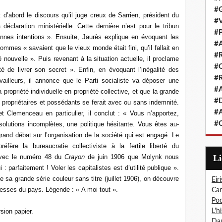
#G
 d’abord le discours qu’il juge creux de Sarrien, président du
#V
déclaration ministérielle. Cette dernière n’est pour le tribun
#P
nnes intentions ». Ensuite, Jaurès explique en évoquant les
#A
mmes « savaient que le vieux monde était fini, qu’il fallait en
#R
 nouvelle ». Puis revenant à la situation actuelle, il proclame
#Q
é de livrer son secret ». Enfin, en évoquant l’inégalité des
#R
vailleurs, il annonce que le Parti socialiste va déposer une
#A
a propriété individuelle en propriété collective, et que la grande
#D
s propriétaires et possédants se ferait avec ou sans indemnité.
#A
t Clemenceau en particulier, il conclut : « Vous n’apportez,
#C
lutions incomplètes, une politique hésitante. Vous êtes au-
rand débat sur l’organisation de la société qui est engagé. Le
fère la bureaucratie collectiviste à la fertile liberté du
 avec le numéro 48 du
Crayon
de juin 1906 que Molynk nous
L
: parfaitement ! Voler les capitalistes est d’utilité publique ».
sa grande série couleur sans titre (juillet 1906), on découvre
Eiri
ichesses du pays. Légende : « A moi tout ».
Car
Pod
rsion papier.
L'h
Dau