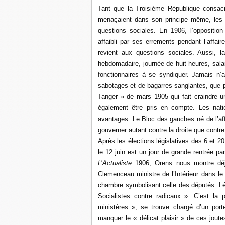
Tant que la Troisième République consacra
menaçaient dans son principe même, les dir
questions sociales. En 1906, l’opposition
affaibli par ses errements pendant l’affair
revient aux questions sociales. Aussi, la
hebdomadaire, journée de huit heures, sala
fonctionnaires à se syndiquer. Jamais n
sabotages et de bagarres sanglantes, que 
Tanger » de mars 1905 qui fait craindre un
également être pris en compte. Les natio
avantages. Le Bloc des gauches né de l’affa
gouverner autant contre la droite que contr
Après les élections législatives des 6 et 
le 12 juin est un jour de grande rentrée 
L’Actualiste
1906, Orens nous montre déjà
Clemenceau ministre de l’Intérieur dans l
chambre symbolisant celle des députés. Lé
Socialistes contre radicaux ». C’est la 
ministères », se trouve chargé d’un por
manquer le « délicat plaisir » de ces jout