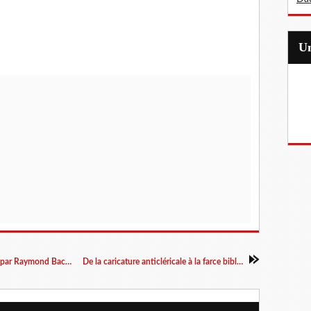
Les cent plus belles images de l'affaire Dreyfus par Raymond Bachollet
De la caricature anticléricale à la farce biblique