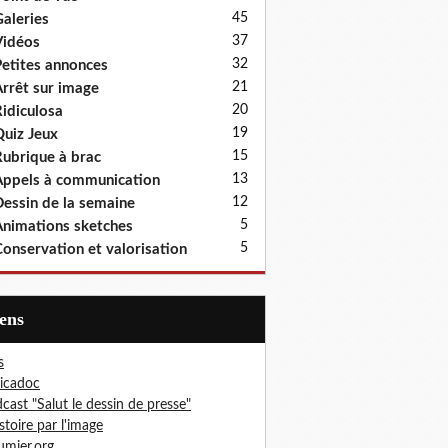
45
aleries
37
idéos
32
etites annonces
21
rrêt sur image
20
idiculosa
19
uiz Jeux
15
ubrique à brac
13
ppels à communication
12
essin de la semaine
5
nimations sketches
5
onservation et valorisation
iens
s
icadoc
cast "Salut le dessin de presse"
istoire par l'image
mier.org