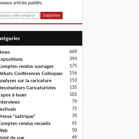
veaux articles publiés.
Catégories
669
News
393
xpositions
175
omptes-rendus ouvrages
156
ébats Conférences Colloques
153
nalyses sur la caricature
135
essinateurs Caricaturistes
101
xpos à louer
79
nterviews
75
estivals
70
resse "satirique"
61
omptes-rendus recueils
50
Web
49
oint de vue