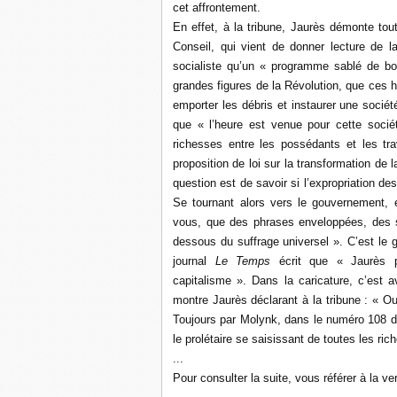
cet affrontement.
En effet, à la tribune, Jaurès démonte tout
Conseil, qui vient de donner lecture de la 
socialiste qu’un « programme sablé de bo
grandes figures de la Révolution, que ces ho
emporter les débris et instaurer une société
que « l’heure est venue pour cette sociét
richesses entre les possédants et les tra
proposition de loi sur la transformation de l
question est de savoir si l’expropriation de
Se tournant alors vers le gouvernement, e
vous, que des phrases enveloppées, des so
dessous du suffrage universel ». C’est le g
journal
Le Temps
écrit que « Jaurès pré
capitalisme ». Dans la caricature, c’est
montre Jaurès déclarant à la tribune : « Oui 
Toujours par Molynk, dans le numéro 108 de 
le prolétaire se saisissant de toutes les r
...
Pour consulter la suite, vous référer à la ve