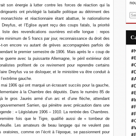
nou
it son énergie à lutter contre les forces de réaction qui la
igeants ont privilégié la bataille politique au détriment des
E
 monarchiste et réactionnaire étant abattue, le nationalisme
m
e Dreyfus, et l’Eglise ayant reçu des coups fatals, la priorité
a
 liste des revendications ouvrières est-elle longue : repos
i
ire minimum de 5 francs par jour, reconnaissance du droit des
l
’a-t-on encore vu autant de grèves accompagnées parfois de
#
pendant le premier semestre de 1906. Mais après le « coup de
#E
e guerre avec la puissante Allemagne, le péril extérieur doit
nalistes profitent de ce revirement pour reprendre certains
#C
ire Dreyfus va se disloquer, et le ministère va être conduit à
#D
e l’extrême gauche.
#A
20 mai 1906 qui ont marqué un écrasant succès pour la gauche,
#D
parlementaire à la Chambre des députés. Dans le numéro 85 de
#E
 le gros Jaurès armé d’un arc et d’une flèche, attendant
#I
e gouvernement Sarrien, qui pénètre avec précaution dans une
#F
gende : « Législature 1906 – 1910. La rentrée des Chambres.
#P
première fois que le Tigre, qualifié aussi de « tombeur de
#C
tefeuille. Les amateurs de beau langage qui ne veulent pas
#
es oratoires, comme on l’écrit à l’époque, se passionnent pour
#P