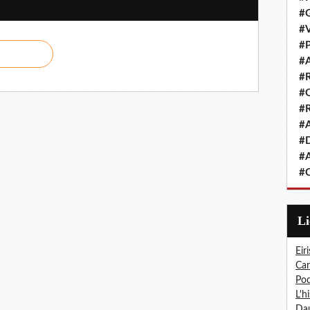
#G
#V
#P
#A
#R
#Q
#R
#A
#D
#A
#C
L
Eiri
Car
Pod
L'h
Dau