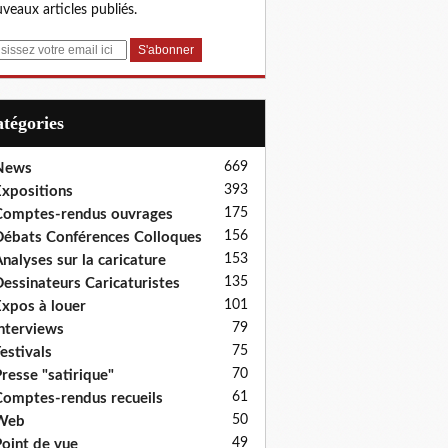
veaux articles publiés.
Catégories
669
News
393
xpositions
175
omptes-rendus ouvrages
156
ébats Conférences Colloques
153
nalyses sur la caricature
135
essinateurs Caricaturistes
101
xpos à louer
79
nterviews
75
estivals
70
resse "satirique"
61
omptes-rendus recueils
50
Web
49
oint de vue