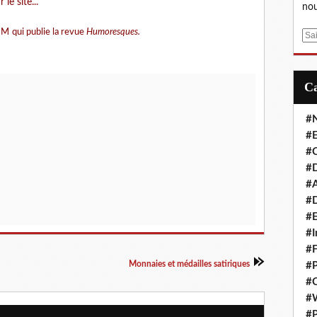
le site...
nou
UM
qui publie la revue
Humoresques.
E
m
a
i
l
#
#E
#C
#D
#A
#D
#E
#I
#F
Monnaies et médailles satiriques
#P
#C
#
#P