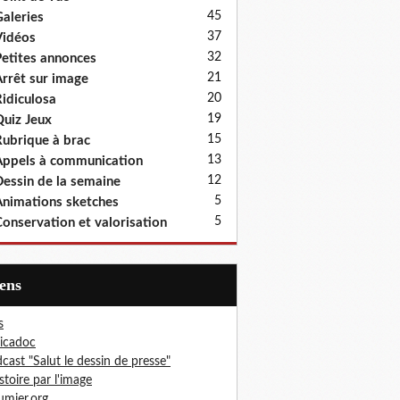
45
aleries
37
idéos
32
etites annonces
21
rrêt sur image
20
idiculosa
19
uiz Jeux
15
ubrique à brac
13
ppels à communication
12
essin de la semaine
5
nimations sketches
5
onservation et valorisation
iens
s
icadoc
cast "Salut le dessin de presse"
istoire par l'image
mier.org