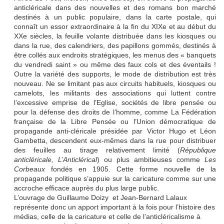
anticléricale dans des nouvelles et des romans bon marché
destinés à un public populaire, dans la carte postale, qui
connaît un essor extraordinaire à la fin du XIXe et au début du
XXe siècles, la feuille volante distribuée dans les kiosques ou
dans la rue, des calendriers, des papillons gommés, destinés à
être collés aux endroits stratégiques, les menus des « banquets
du vendredi saint » ou même des faux cols et des éventails !
Outre la variété des supports, le mode de distribution est très
nouveau. Ne se limitant pas aux circuits habituels, kiosques ou
camelots, les militants des associations qui luttent contre
l’excessive emprise de l’Eglise, sociétés
de libre
pensée ou
pour la défense des droits de l’homme, comme La Fédération
française de
la
Libre Pensée
ou l’Union démocratique de
propagande anti-cléricale présidée par Victor Hugo et Léon
Gambetta, descendent eux-mêmes dans la rue pour distribuer
des feuilles au tirage relativement limité (
République
anticléricale, L’Anticlérical
) ou plus ambitieuses comme
Les
Corbeaux
fondés en 1905. Cette forme nouvelle de la
propagande politique s’appuie sur la caricature comme sur une
accroche efficace auprès du plus large public.
L’ouvrage de Guillaume Doizy
et Jean-Bernard Lalaux
représente donc un apport important à la fois pour l’histoire des
médias, celle de la caricature et celle de l’anticléricalisme à