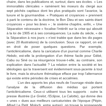
chaire, dans les publications et, surtout, dans ses écoles. « Les
immoralités cléricales » ramènent les moeurs du clergé aux
sept péchés capitaux dont les plus pratiqués sont l’avarice, la
luxure et la gourmandise. « Pratiques et croyances » prennent
à parti le contenu de la doctrine, le Bon Dieu et ses saints étant
croyances « pour les ânes » ; le sixième chapitre, enfin, « Une
Séparation nécessaire » focalise l’intérêt sur la crise qui aboutit
à la loi de 1905 et à ses conséquences. La suite du siècle, « de
la Séparation à nos jours » n’est traitée que dans les dix pages
(avec 20 illustrations) de
la conclusion. Sous
ce rapport, on est
en droit de poser quelques questions. Par exemple,
l’anticléricalisme, dans la caricature d’un journal comme
Charlie
Hebdo
, est-elle la prolongation d’un thème facile pour Gébé,
Cabu ou Siné ou sa résurgence trouve-t-elle, au contraire, son
explication dans l’actualité ? La relation entre la société et les
idéologies qui la traversent est évidemment sous-jacente à tout
le livre, mais la structure thématique efface par trop l’alternance
qui existe entre périodes de crises et accalmies.
L’un des apports les plus neufs de l’ouvrage réside dans
l’analyse de la diffusion des médias qui portent
l’anticléricalisme. Ceux-ci utilisent tous les supports : outre la
presse illustrée (
Le Grelot, l’Eclipse, La Calotte
), qui donne des
« unes » dues aux meilleurs caricaturistes de l’époque (Pépin,
Alfred Le Petit, Moloch, entre autres), on trouve la propagande