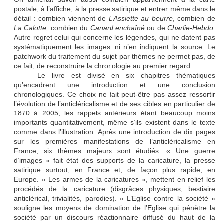
postale, à l’affiche, à la presse satirique et entrer même dans le
détail : combien viennent de
L’Assiette au beurre
, combien de
La Calotte,
combien du
Canard enchaîné
ou de
Charlie-Hebdo
.
Autre regret celui qui concerne les légendes, qui ne datent pas
systématiquement les images, ni n’en indiquent
la source. Le
patchwork du traitement du sujet par thèmes ne permet pas, de
ce fait, de reconstruire la chronologie au premier regard.
Le livre est divisé en six chapitres thématiques
qu’encadrent une introduction et une conclusion
chronologiques. Ce choix ne fait peut-être pas assez ressortir
l’évolution de l’anticléricalisme et de ses cibles en particulier de
1870 à 2005, les rappels antérieurs étant beaucoup moins
importants quantitativement, même s’ils existent dans le texte
comme dans l’illustration. Après une introduction de dix pages
sur les premières manifestations de l’anticléricalisme en
France, six thèmes majeurs sont étudiés. « Une guerre
d’images » fait état des supports de la caricature, la presse
satirique surtout, en France et, de façon plus rapide, en
Europe. « Les armes de la caricatures », mettent en relief les
procédés de la caricature (disgrâces physiques, bestiaire
anticlérical, trivialités, parodies). « L’Eglise contre la société »
souligne les moyens de domination de l’Eglise qui pénètre la
société par un discours réactionnaire diffusé du haut de la