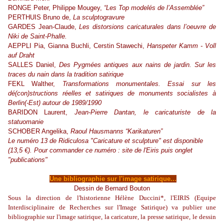
RONGE Peter, Philippe Mougey,
“Les Top modelés de l’Assemblée”
PERTHUIS Bruno de,
La sculptogravure
GARDES Jean-Claude,
Les distorsions caricaturales dans l’oeuvre de
Niki de Saint-Phalle.
AEPPLI Pia, Gianna Buchli, Cerstin Stawechi,
Hanspeter Kamm - Voll
auf Draht
SALLES Daniel,
Des Pygmées antiques aux nains de jardin. Sur les
traces du nain dans la tradition satirique
FEKL Walther,
Transformations monumentales. Essai sur les
dé(con)structions réelles et satiriques de monuments socialistes à
Berlin(-Est) autour de 1989/1990
BARIDON Laurent,
Jean-Pierre Dantan, le caricaturiste de la
statuomanie
SCHOBER Angelika,
Raoul Hausmanns “Karikaturen”
Le numéro 13 de Ridiculosa "Caricature et sculpture" est disponible
(13,5 €). Pour commander ce numéro :
site de l'Eiris
puis onglet
"publications"
Une bibliographie sur l'image satirique...
Dessin de Bernard Bouton
Sous la direction de l'historienne Hélène Duccini*, l'EIRIS (Equipe
Interdisciplinaire de Recherches sur l'Image Satirique) va publier une
bibliographie sur l'image satirique, la caricature, la presse satirique, le dessin