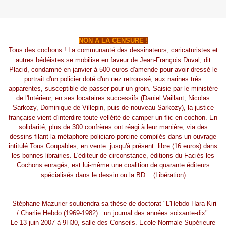
NON A LA CENSURE !
Tous des cochons ! La communauté des dessinateurs, caricaturistes et
autres bédéistes se mobilise en faveur de Jean-François Duval, dit
Placid, condamné en janvier à 500 euros d'amende pour avoir dressé le
portrait d'un policier doté d'un nez retroussé, aux narines très
apparentes, susceptible de passer pour un groin. Saisie par le ministère
de l'Intérieur, en ses locataires successifs (Daniel Vaillant, Nicolas
Sarkozy, Dominique de Villepin, puis de nouveau Sarkozy), la justice
française vient d'interdire toute velléité de camper un flic en cochon. En
solidarité, plus de 300 confrères ont réagi à leur manière, via des
dessins filant la métaphore policiaro-porcine compilés dans un ouvrage
intitulé Tous Coupables, en vente ­ jusqu'à présent ­ libre (16 euros) dans
les bonnes librairies. L'éditeur de circonstance, éditions du Faciès-les
Cochons enragés, est lui-même une coalition de quarante éditeurs
spécialisés dans le dessin ou la BD... (Libération)
Stéphane Mazurier soutiendra sa thèse de doctorat "L'Hebdo Hara-Kiri
/ Charlie Hebdo (1969-1982) : un journal des années soixante-dix".
Le 13 juin 2007 à 9H30, salle des Conseils. Ecole Normale Supérieure