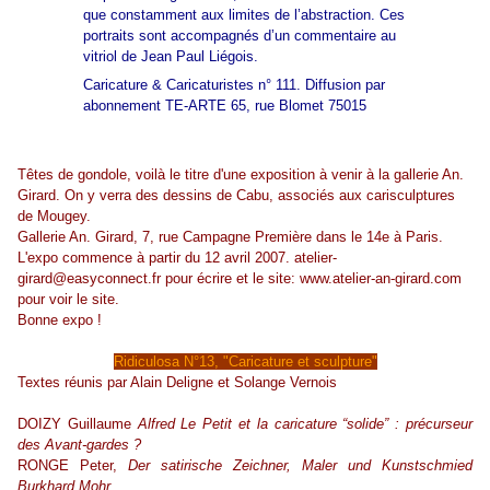
que constamment aux limites de l’abstraction. Ces
portraits sont accompagnés d’un commentaire au
vitriol de Jean Paul Liégois.
Caricature & Caricaturistes n° 111. Diffusion par
abonnement TE-ARTE 65, rue Blomet 75015
Têtes de gondole, voilà le titre d'une exposition à venir à la gallerie An.
Girard. On y verra des dessins de Cabu, associés aux carisculptures
de Mougey.
Gallerie An. Girard, 7, rue Campagne Première dans le 14e à Paris.
L'expo commence à partir du 12 avril 2007.
atelier-
girard@easyconnect.fr
pour écrire et le site:
www.atelier-an-girard.com
pour voir le site.
Bonne expo !
Ridiculosa N°13, "Caricature et sculpture"
Textes réunis par Alain Deligne et Solange Vernois
DOIZY Guillaume
Alfred Le Petit et la caricature “solide” : précurseur
des Avant-gardes ?
RONGE Peter,
Der satirische Zeichner, Maler und Kunstschmied
Burkhard Mohr