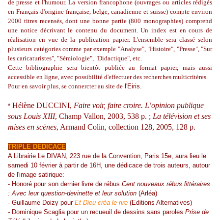
de presse et l'humour. La version francophone (ouvrages ou articles rédigés
en Français d'origine française, belge, canadienne et suisse) compte environ
2000 titres recensés, dont une bonne partie (800 monographies) comprend
une notice décrivant le contenu du document. Un index est en cours de
réalisation en vue de la publication papier. L'ensemble sera classé selon
plusieurs catégories comme par exemple "Analyse", "Histoire", "Presse", "Sur
les caricaturistes", "Sémiologie", "Didactique", etc.
Cette bibliographie sera bientôt publiée au format papier, mais aussi
accessible en ligne, avec possibilité d'effectuer des recherches multicritères.
Pour en savoir plus, se connercter au site de
l'Eiris
.
Hélène DUCCINI,
Faire voir, faire croire. L’opinion publique
*
sous Louis XIII
, Champ Vallon, 2003, 538 p. ;
La télévision et ses
mises en scènes
, Armand Colin, collection 128, 2005, 128 p.
TRIPLE DEDICACE
A Librairie Le DIVAN, 223 rue de la Convention, Paris 15e, aura lieu le
samedi 10 février à partir de 16H, une dédicace de trois auteurs, autour
de l'image satirique:
- Honoré pour son dernier livre de rébus
Cent nouveaux rébus littéraires
: Avec leur question-devinette et leur solution
(Arléa)
- Guillaume Doizy pour
Et Dieu créa le rire
(Editions Alternatives)
-
Dominique Scaglia pour un recueuil de dessins sans paroles
Prise de