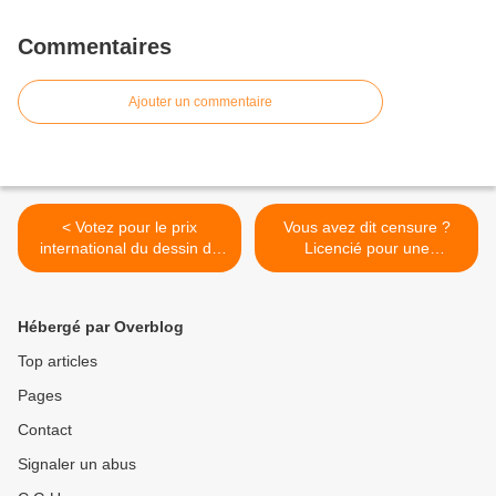
Commentaires
Ajouter un commentaire
< Votez pour le prix
Vous avez dit censure ?
international du dessin de
Licencié pour une
presse 2018 organisé par
caricature... >
United Sketches for
Freedom, Siné mensuel et
Hébergé par Overblog
Le Mémorial de Caen
Top articles
Pages
Contact
Signaler un abus