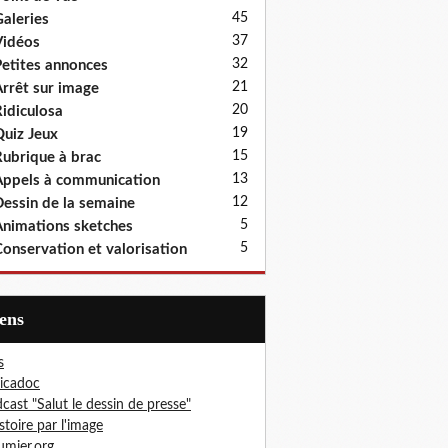
45
aleries
37
idéos
32
etites annonces
21
rrêt sur image
20
idiculosa
19
uiz Jeux
15
ubrique à brac
13
ppels à communication
12
essin de la semaine
5
nimations sketches
5
onservation et valorisation
iens
s
icadoc
cast "Salut le dessin de presse"
istoire par l'image
mier.org