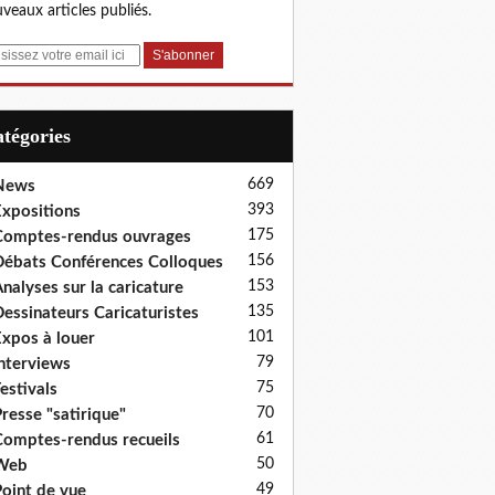
veaux articles publiés.
Catégories
669
News
393
xpositions
175
omptes-rendus ouvrages
156
ébats Conférences Colloques
153
nalyses sur la caricature
135
essinateurs Caricaturistes
101
xpos à louer
79
nterviews
75
estivals
70
resse "satirique"
61
omptes-rendus recueils
50
Web
49
oint de vue