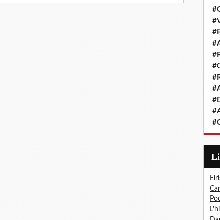
#G
#V
#P
#A
#R
#Q
#R
#A
#D
#A
#C
L
Eiri
Car
Pod
L'h
Dau