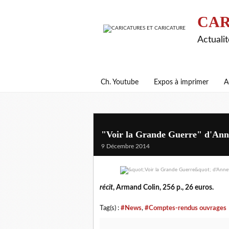
CAR
Actualit
Ch. Youtube
Expos à imprimer
A
"Voir la Grande Guerre" d'Anne
9 Décembre 2014
récit
, Armand Colin, 256 p., 26 euros.
Tag(s) :
#News
,
#Comptes-rendus ouvrages