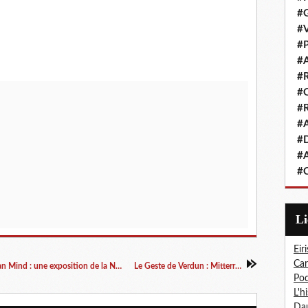
#G
#V
#P
#A
#R
#Q
#R
#A
#D
#A
#C
L
Eiri
Car
Over Here: WWI and the Fight for the American Mind : une exposition de la New York Public Library sur la propagande aux USA pendant la Grande Guerre
Le Geste de Verdun : Mitterrand – Kohl en dessins de presse
Pod
L'h
Dau