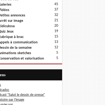
45
aleries
37
idéos
32
etites annonces
21
rrêt sur image
20
idiculosa
19
uiz Jeux
15
ubrique à brac
13
ppels à communication
12
essin de la semaine
5
nimations sketches
5
onservation et valorisation
iens
s
icadoc
cast "Salut le dessin de presse"
istoire par l'image
mier.org