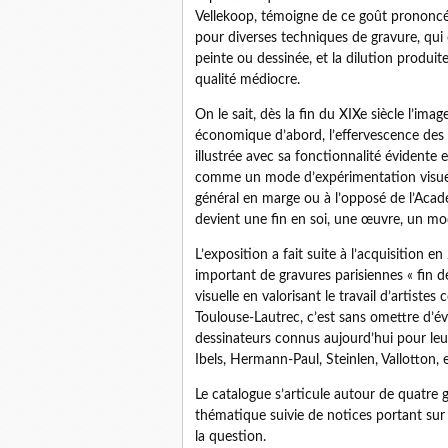
Vellekoop, témoigne de ce goût prononcé 
pour diverses techniques de gravure, qui
peinte ou dessinée, et la dilution produit
qualité médiocre.
On le sait, dès la fin du XIXe siècle l’im
économique d’abord, l’effervescence des loi
illustrée avec sa fonctionnalité évidente e
comme un mode d’expérimentation visuel 
général en marge ou à l’opposé de l’Aca
devient une fin en soi, une œuvre, un mo
L’exposition a fait suite à l’acquisition e
important de gravures parisiennes « fin de
visuelle en valorisant le travail d’artiste
Toulouse-Lautrec, c’est sans omettre d’
dessinateurs connus aujourd’hui pour leu
Ibels, Hermann-Paul, Steinlen, Vallotton, e
Le catalogue s’articule autour de quatr
thématique suivie de notices portant sur 
la question.