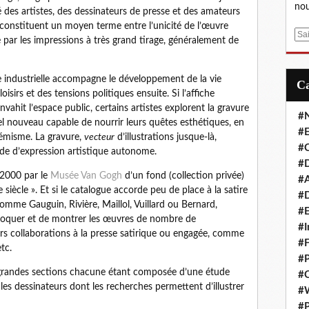
nou
des artistes, des dessinateurs de presse et des amateurs
 constituent un moyen terme entre l’unicité de l’œuvre
E
e par les impressions à très grand tirage, généralement de
m
a
i
age industrielle accompagne le développement de la vie
l
sirs et des tensions politiques ensuite. Si l’affiche
nvahit l’espace public, certains artistes explorent la gravure
#
nouveau capable de nourrir leurs quêtes esthétiques, en
#E
démisme. La gravure,
vecteur
d’illustrations jusque-là,
#C
de d’expression artistique autonome.
#D
n 2000 par le
Musée Van Gogh
d’un fond (collection privée)
#A
 siècle ». Et si le catalogue accorde peu de place à la satire
#D
s comme Gauguin, Rivière, Maillol, Vuillard ou Bernard,
#E
évoquer et de montrer les œuvres de nombre de
#I
rs collaborations à la presse satirique ou engagée, comme
#F
tc.
#P
e grandes sections chacune étant composée d’une étude
#C
les dessinateurs dont les recherches permettent d’illustrer
#
#P