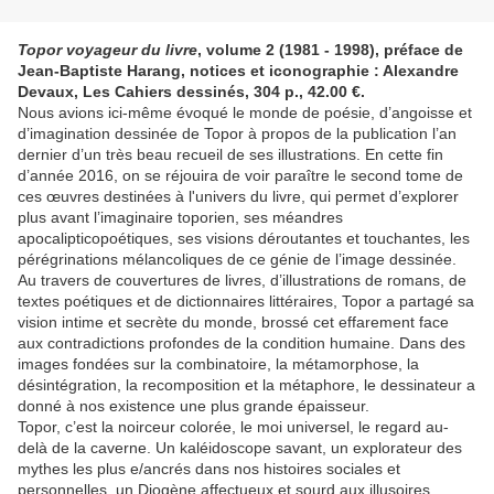
Topor voyageur du livre
, volume 2 (1981 - 1998), préface de
Jean-Baptiste Harang, notices et iconographie : Alexandre
Devaux, Les Cahiers dessinés, 304 p., 42.00 €.
Nous avions ici-même évoqué le monde de poésie, d’angoisse et
d’imagination dessinée de Topor à propos de la publication l’an
dernier d’un très beau recueil de ses illustrations. En cette fin
d’année 2016, on se réjouira de voir paraître le second tome de
ces œuvres destinées à l'univers du livre, qui permet d’explorer
plus avant l’imaginaire toporien, ses méandres
apocalipticopoétiques, ses visions déroutantes et touchantes, les
pérégrinations mélancoliques de ce génie de l’image dessinée.
Au travers de couvertures de livres, d’illustrations de romans, de
textes poétiques et de dictionnaires littéraires, Topor a partagé sa
vision intime et secrète du monde, brossé cet effarement face
aux contradictions profondes de la condition humaine. Dans des
images fondées sur la combinatoire, la métamorphose, la
désintégration, la recomposition et la métaphore, le dessinateur a
donné à nos existence une plus grande épaisseur.
Topor, c’est la noirceur colorée, le moi universel, le regard au-
delà de la caverne. Un kaléidoscope savant, un explorateur des
mythes les plus e/ancrés dans nos histoires sociales et
personnelles, un Diogène affectueux et sourd aux illusoires