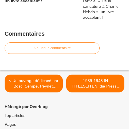
un livre accablant !
Commentaires
Ajouter un commentaire
< Un ouvrage dédicacé par
1939-1945 IN
Bosc, Sempé, Peynet,
TITELSEITEN, die Presse
Barberousse, Bellus, Soro,
in Frankreich während des
Farinole, Moal Lic, René
Zweiten Weltkrieges : Eine
Caillé, Roby, Fortune,
Wanderausstellung zum
Hébergé par Overblog
Hervé, Mick, Brénot,
selbst drucken >
Raynaud (...) à vendre
Top articles
Pages