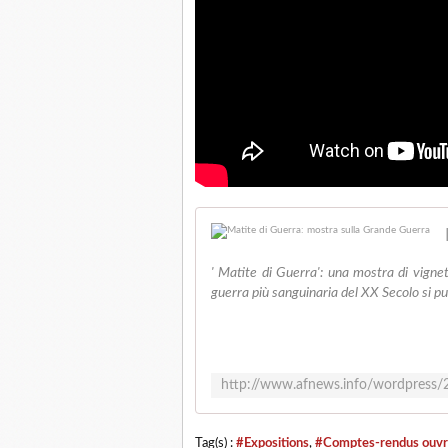
' Matite di Guerra': una mostra di vignet
guerra più sanguinaria del XX Secolo si p
Tag(s) :
#Expositions
,
#Comptes-rendus ouv