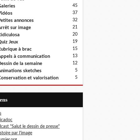
45
aleries
37
idéos
32
etites annonces
21
rrêt sur image
20
idiculosa
19
uiz Jeux
15
ubrique à brac
13
ppels à communication
12
essin de la semaine
5
nimations sketches
5
onservation et valorisation
iens
s
icadoc
cast "Salut le dessin de presse"
istoire par l'image
mier.org