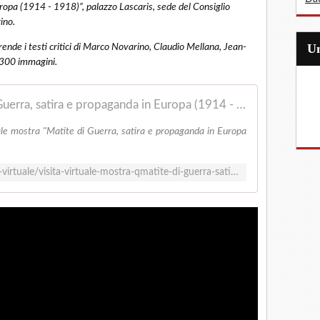
ropa (1914 - 1918)”, palazzo Lascaris, sede del Consiglio
ino.
prende i testi critici di Marco Novarino, Claudio Mellana, Jean-
a 300 immagini.
Consiglio Regionale - Matite di Guerra, satira e propaganda in Europa (1914 - 1918)
uale mostra "Matite di Guerra, satira e propaganda in Europa
http://www.cr.piemonte.it/cms/visita-virtuale/visita-virtuale-mostra-qmatite-di-guerra-satira-e-propaganda-in-europa-1914-1918q.html