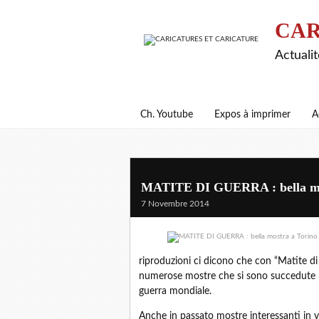
CAR
Actualit
Ch. Youtube
Expos à imprimer
A
MATITE DI GUERRA : bella most
7 Novembre 2014
riproduzioni ci dicono che con “Matite di 
numerose mostre che si sono succedute nei
guerra mondiale.
Anche in passato mostre interessanti in var