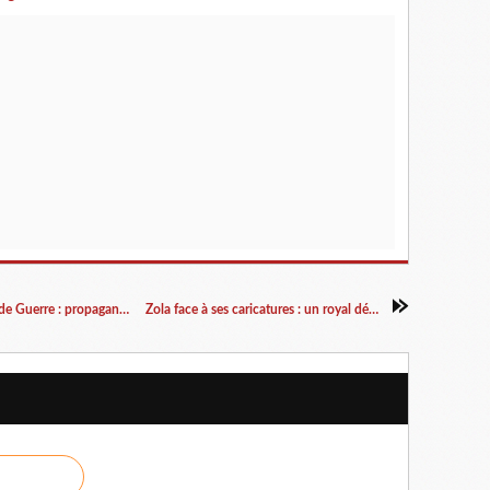
« L’iconographie des cartes postales de la Grande Guerre : propagande et reflet des imaginaires collectifs ? », conférence à Strasbourg
Zola face à ses caricatures : un royal dédain ? (Rubrique à brac par Daniel Dugne)