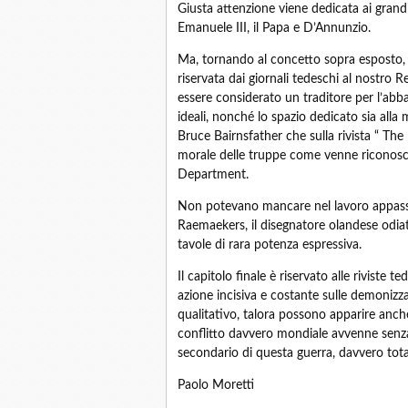
Giusta attenzione viene dedicata ai grandi
Emanuele III, il Papa e D’Annunzio.
Ma, tornando al concetto sopra esposto, 
riservata dai giornali tedeschi al nostro 
essere considerato un traditore per l’abb
ideali, nonché lo spazio dedicato sia alla 
Bruce Bairnsfather che sulla rivista “ The
morale delle truppe come venne riconosciut
Department.
Non potevano mancare nel lavoro appassi
Raemaekers, il disegnatore olandese odia
tavole di rara potenza espressiva.
Il capitolo finale è riservato alle riviste t
azione incisiva e costante sulle demonizza
qualitativo, talora possono apparire anc
conflitto davvero mondiale avvenne senza 
secondario di questa guerra, davvero tota
Paolo Moretti