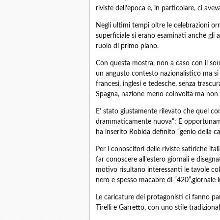
riviste dell’epoca e, in particolare, ci ave
Negli ultimi tempi oltre le celebrazioni o
superficiale si erano esaminati anche gli a
ruolo di primo piano.
Con questa mostra, non a caso con il sot
un angusto contesto nazionalistico ma si è
francesi, inglesi e tedesche, senza trascu
Spagna, nazione meno coinvolta ma non a
E’ stato giustamente rilevato che quel con
drammaticamente nuova”: E opportunamente
ha inserito Robida definito “genio della 
Per i conoscitori delle riviste satiriche 
far conoscere all’estero giornali e disegn
motivo risultano interessanti le tavole co
nero e spesso macabre di “420”,giornale in
Le caricature dei protagonisti ci fanno
Tirelli e Garretto, con uno stile tradiziona