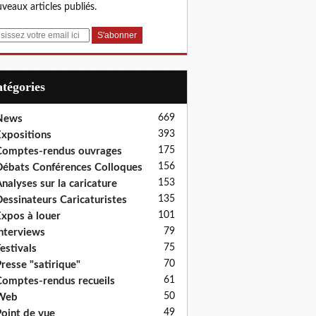
veaux articles publiés.
Catégories
669
News
393
xpositions
175
omptes-rendus ouvrages
156
ébats Conférences Colloques
153
nalyses sur la caricature
135
essinateurs Caricaturistes
101
xpos à louer
79
nterviews
75
estivals
70
resse "satirique"
61
omptes-rendus recueils
50
Web
49
oint de vue