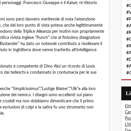
 personaggi :Francesco Giuseppe e il Kaiser, re Vittorio
#G
#V
#P
mi sono parsi davvero meritevole di nota l’attenzione
Re, che dal loro punto di vista poteva anche legittimamente
#A
andono della Triplice Alleanza per motivi non propriamente
#R
mitica rivista inglese “Punch” che al finissimo disegnatore
#Q
 Bystander” ha dato un notevole contributo a risollevare il
#R
o in Inghilterra dove venne trasferito all’Intelligence
#A
#D
#A
onato e competente di Dino Aloi un ricordo di Louis
to dai tedeschi e condannato in contumacia per le sue
#C
edesche “Simplicissimus”,”Lustige Blatter”,”Ulk”e alla loro
L
zione del nemico. I disegni sono eccellenti sul piano
he crudeli ma non dobbiamo dimenticare che il primo
Eiri
esclusioni di colpi e la satira fu uno strumento non
Car
le.
Pod
L'h
Dau