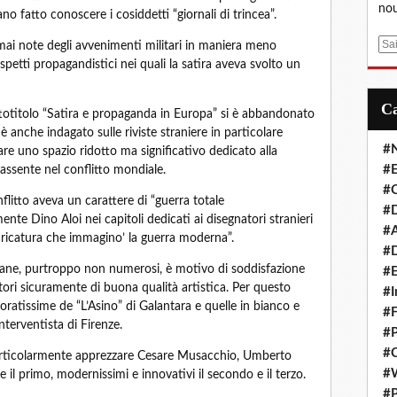
nou
vano fatto conoscere i cosiddetti “giornali di trincea”.
E
rmai note degli avvenimenti militari in maniera meno
m
spetti propagandistici nei quali la satira aveva svolto un
a
i
totitolo “Satira e propaganda in Europa” si è abbandonato
l
 anche indagato sulle riviste straniere in particolare
#
rare uno spazio ridotto ma significativo dedicato alla
#E
ssente nel conflitto mondiale.
#C
flitto aveva un carattere di “guerra totale
#D
 Dino Aloi nei capitoli dedicati ai disegnatori stranieri
#A
caricatura che immagino’ la guerra moderna”.
#D
italiane, purtroppo non numerosi, è motivo di soddisfazione
#E
atori sicuramente di buona qualità artistica. Per questo
#I
loratissime de “L’Asino” di Galantara e quelle in bianco e
#F
terventista di Firenze.
#P
#C
 particolarmente apprezzare Cesare Musacchio, Umberto
#
le il primo, modernissimi e innovativi il secondo e il terzo.
#P