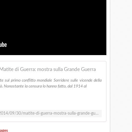
Matite di Guerra: mostra sulla Grande Guerra
te sul primo conflitto mondiale Sorridere sulle vicende della
uò. Nonostante la censura lo hanno fatto, dal 1914 al
http://www.afnews.info/wordpress/2014/09/30/matite-di-guerra-mostra-sulla-grande-guerra/
rages