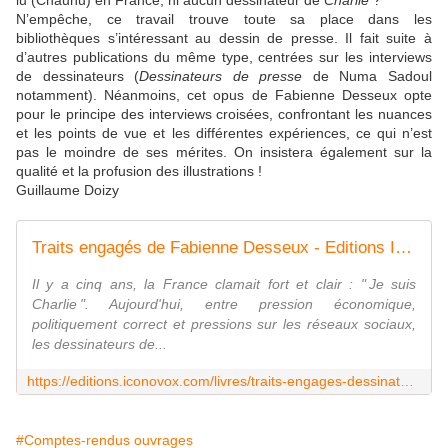
lu (Chaunu) en France, ni aucun dessinateur de
Charlie
?
N’empêche, ce travail trouve toute sa place dans les
bibliothèques s’intéressant au dessin de presse. Il fait suite à
d’autres publications du même type, centrées sur les interviews
de dessinateurs (
Dessinateurs de presse
de Numa Sadoul
notamment). Néanmoins, cet opus de Fabienne Desseux opte
pour le principe des interviews croisées, confrontant les nuances
et les points de vue et les différentes expériences, ce qui n’est
pas le moindre de ses mérites. On insistera également sur la
qualité et la profusion des illustrations !
Guillaume Doizy
Traits engagés de Fabienne Desseux - Editions Iconovox
Il y a cinq ans, la France clamait fort et clair : " Je suis
Charlie ". Aujourd'hui, entre pression économique,
politiquement correct et pressions sur les réseaux sociaux,
les dessinateurs de...
https://editions.iconovox.com/livres/traits-engages-dessinateurs-de-presse-fabienne-desseux/
#Comptes-rendus ouvrages