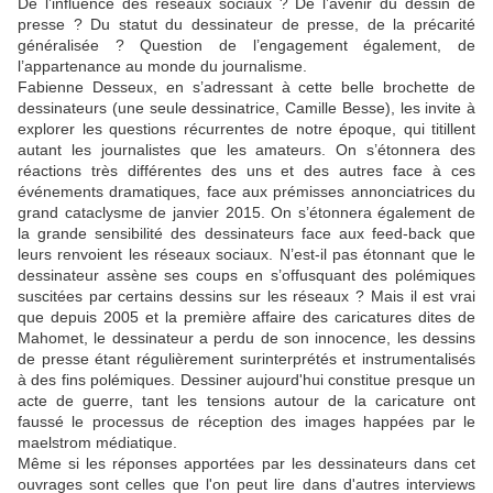
De l’influence des réseaux sociaux ? De l’avenir du dessin de
presse ? Du statut du dessinateur de presse, de la précarité
généralisée ? Question de l’engagement également, de
l’appartenance au monde du journalisme.
Fabienne Desseux, en s’adressant à cette belle brochette de
dessinateurs (une seule dessinatrice, Camille Besse), les invite à
explorer les questions récurrentes de notre époque, qui titillent
autant les journalistes que les amateurs. On s’étonnera des
réactions très différentes des uns et des autres face à ces
événements dramatiques, face aux prémisses annonciatrices du
grand cataclysme de janvier 2015. On s’étonnera également de
la grande sensibilité des dessinateurs face aux feed-back que
leurs renvoient les réseaux sociaux. N’est-il pas étonnant que le
dessinateur assène ses coups en s’offusquant des polémiques
suscitées par certains dessins sur les réseaux ? Mais il est vrai
que depuis 2005 et la première affaire des caricatures dites de
Mahomet, le dessinateur a perdu de son innocence, les dessins
de presse étant régulièrement surinterprétés et instrumentalisés
à des fins polémiques. Dessiner aujourd'hui constitue presque un
acte de guerre, tant les tensions autour de la caricature ont
faussé le processus de réception des images happées par le
maelstrom médiatique.
Même si les réponses apportées par les dessinateurs dans cet
ouvrages sont celles que l'on peut lire dans d'autres interviews