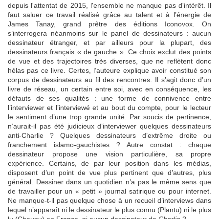
depuis l'attentat de 2015, l'ensemble ne manque pas d'intérêt. Il
faut saluer ce travail réalisé grâce au talent et à l’énergie de
James Tanay, grand prêtre des éditions Iconovox. On
s’interrogera néanmoins sur le panel de dessinateurs : aucun
dessinateur étranger, et par ailleurs pour la plupart, des
dessinateurs français « de gauche ». Ce choix exclut des points
de vue et des trajectoires très diverses, que ne reflètent donc
hélas pas ce livre. Certes, l’auteure explique avoir constitué son
corpus de dessinateurs au fil des rencontres. Il s’agit donc d’un
livre de réseau, un certain entre soi, avec en conséquence, les
défauts de ses qualités : une forme de connivence entre
l’interviewer et l’interviewé et au bout du compte, pour le lecteur
le sentiment d’une trop grande unité. Par soucis de pertinence,
n’aurait-il pas été judicieux d’interviewer quelques dessinateurs
anti-Charlie ? Quelques dessinateurs d’extrême droite ou
franchement islamo-gauchistes ? Autre constat : chaque
dessinateur propose une vision particulière, sa propre
expérience. Certains, de par leur position dans les médias,
disposent d’un point de vue plus pertinent que d’autres, plus
général. Dessiner dans un quotidien n’a pas le même sens que
de travailler pour un « petit » journal satirique ou pour internet.
Ne manque-t-il pas quelque chose à un recueil d’interviews dans
lequel n’apparaît ni le dessinateur le plus connu (Plantu) ni le plus