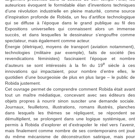
auteurices évoquent le formidable élan d’inventions techniques
d’une révolution industrielle en pleine maturité, comme source
d’inspiration profonde de Robida, un feu d’artifice technologique
qui se diffuse à l’époque dans le grand publique au fil des
Expositions universelles qui connaissent alors un immense
succès, et dans lesquelles le dessinateur s’engouffre comme
spectateur, mais également comme acteur.
Énergie (életrique), moyens de transport (aviation notamment),
technologies (militaire par exemple), faits de société (les
revendications féministes) fascinaient l’époque et nombre
e
d’auteurs se sont intéressés à la fin du 19
siècle à ces
innovations qui impactaient, pour nombre d’entre elles, le
quotidien d’une bourgeoisie de plus en plus large – le public de
Robida justement.
Cet ouvrage permet de comprendre comment Robida était avant
tout un maître médiatique, concevant avec ses éditeurs des
objets propres à nourrir sinon susciter une demande sociale.
Journaux, feuilletons, illustrations, romans illustrés, planches
dans lesquels les thèmes se répliquent, se répondent se
démultiplient, se prolongent dans une logique systémique, ont
permis à Robida d’explorer et d’extrapoler le réel vers l’avenir,
mais finalement comme nombre de ses contemporains ont joué
du même mécanisme de déconstruction satirique, mais pour