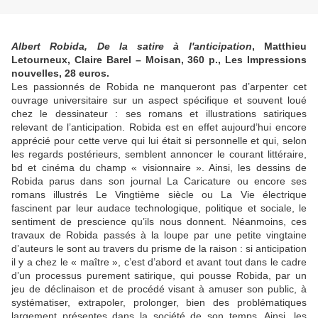
Albert Robida, De la satire à l'anticipation
, Matthieu
Letourneux, Claire Barel – Moisan, 360 p., Les Impressions
nouvelles, 28 euros.
Les passionnés de Robida ne manqueront pas d’arpenter cet
ouvrage universitaire sur un aspect spécifique et souvent loué
chez le dessinateur : ses romans et illustrations satiriques
relevant de l’anticipation. Robida est en effet aujourd’hui encore
apprécié pour cette verve qui lui était si personnelle et qui, selon
les regards postérieurs, semblent annoncer le courant littéraire,
bd et cinéma du champ « visionnaire ». Ainsi, les dessins de
Robida parus dans son journal La Caricature ou encore ses
romans illustrés Le Vingtième siècle ou La Vie électrique
fascinent par leur audace technologique, politique et sociale, le
sentiment de prescience qu’ils nous donnent. Néanmoins, ces
travaux de Robida passés à la loupe par une petite vingtaine
d’auteurs le sont au travers du prisme de la raison : si anticipation
il y a chez le « maître », c’est d’abord et avant tout dans le cadre
d’un processus purement satirique, qui pousse Robida, par un
jeu de déclinaison et de procédé visant à amuser son public, à
systématiser, extrapoler, prolonger, bien des problématiques
largement présentes dans la société de son temps. Ainsi, les