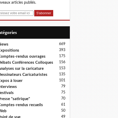
veaux articles publiés.
Catégories
669
News
393
xpositions
175
omptes-rendus ouvrages
156
ébats Conférences Colloques
153
nalyses sur la caricature
135
essinateurs Caricaturistes
101
xpos à louer
79
nterviews
75
estivals
70
resse "satirique"
61
omptes-rendus recueils
50
Web
49
oint de vue