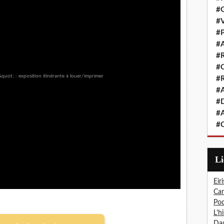
#G
#V
#P
#A
#R
#Q
#R
#A
#D
#A
#C
L
Eiri
Car
Pod
L'h
Dau