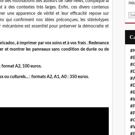
té des motivations des auteurs de fake news, complique la
nou
ent à des contextes très larges. Enfin, ces divers contenus
ner une apparence de vérité et leur efficacité repose sur
E
ns qui confirment nos idées préconçues, les stéréotypes
m
 mécanisme est essentiel pour préserver la démocratie et
a
i
l
icadoc, à imprimer par vos soins et à vos frais . Redevance
imer et montrer les panneaux sans condition de durée ou de
#
#E
#C
 ; format A2, 100 euros.
#D
 ou culturels... : formats A2, A1, A0 : 350 euros.
#A
#D
#E
#I
#F
#P
#C
#
#P