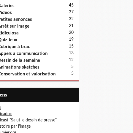
45
aleries
37
idéos
32
etites annonces
21
rrêt sur image
20
idiculosa
19
uiz Jeux
15
ubrique à brac
13
ppels à communication
12
essin de la semaine
5
nimations sketches
5
onservation et valorisation
iens
s
icadoc
cast "Salut le dessin de presse"
istoire par l'image
mier.org