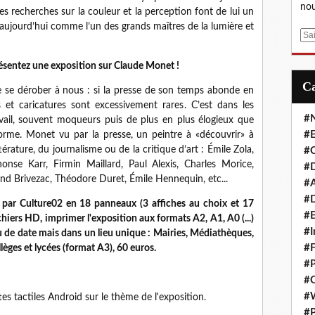
nou
Ses recherches sur la couleur et la perception font de lui un
 aujourd’hui comme l’un des grands maîtres de la lumière et
E
m
a
résentez une exposition sur Claude Monet !
i
e se dérober à nous : si la presse de son temps abonde en
l
 et caricatures sont excessivement rares. C’est dans les
#
ail, souvent moqueurs puis de plus en plus élogieux que
#E
 norme. Monet vu par la presse, un peintre à «découvrir» à
térature, du journalisme ou de la critique d’art : Émile Zola,
#C
onse Karr, Firmin Maillard, Paul Alexis, Charles Morice,
#D
and Brivezac, Théodore Duret, Émile Hennequin, etc...
#A
#D
e par Culture02 en 18 panneaux (3 affiches au choix et 17
#E
hiers HD, imprimer l'exposition aux formats A2, A1, A0 (...)
#I
u de date mais dans un lieu unique : Mairies, Médiathèques,
#F
lèges et lycées (format A3), 60 euros.
#P
#C
#
tes tactiles Android sur le thème de l'exposition.
#P