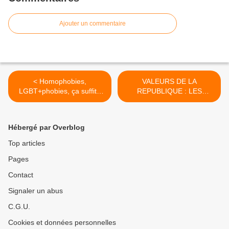
Ajouter un commentaire
< Homophobies,
VALEURS DE LA
LGBT+phobies, ça suffit !
REPUBLIQUE : LES
Exposition itinérante
SYMBOLES (exposition
itinérante à louer/imprimer)
>
Hébergé par Overblog
Top articles
Pages
Contact
Signaler un abus
C.G.U.
Cookies et données personnelles