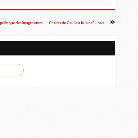
De la création à la confrontation - diffusion et politique des images entre 1750 et 1848, sous la direction de Pascal Dupuy
Charles de Gaulle à la "une", une exposition itinérante à louer