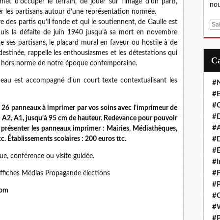
rmet d’occuper le terrain, de jouer sur l’image d’un parti,
nou
er les partisans autour d’une représentation normée.
 des partis qu’il fonde et qui le soutiennent, de Gaulle est
E
epuis la défaite de juin 1940 jusqu’à sa mort en novembre
m
 ses partisans, le placard mural en faveur ou hostile à de
a
estinée, rappelle les enthousiasmes et les détestations qui
i
re hors norme de notre époque contemporaine.
l
nneau est accompagné d'un court texte contextualisant les
#
#E
#C
e 26 panneaux à imprimer par vos soins avec l'imprimeur de
#D
3, A2, A1, jusqu'à 95 cm de hauteur. Redevance pour pouvoir
#A
et présenter les panneaux imprimer : Mairies, Médiathèques,
tc. Établissements scolaires : 200 euros ttc.
#D
#E
e, conférence ou visite guidée.
#I
#F
Affiches Médias Propagande élections
#P
com
#C
#
#P