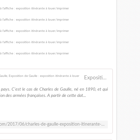
Exposition Charles de Gaulle à la "une", Expo de Gaulle, Exposition de Gaulle : exposition itinérante à louer
 pays. C'est le cas de Charles de Gaulle, né en 1890, et qui
ion des armées françaises. A partir de cette dat...
http://www.caricaturesetcaricature.com/2017/06/charles-de-gaulle-exposition-itinerante-a-louer-1890-et-qui-s-impose-en-juin-1940-suite-a-la