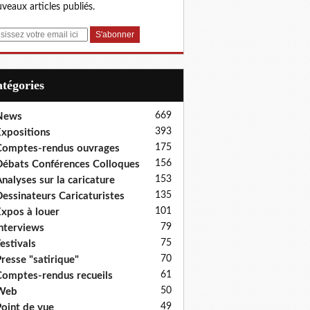
veaux articles publiés.
Catégories
669
News
393
xpositions
175
omptes-rendus ouvrages
156
ébats Conférences Colloques
153
nalyses sur la caricature
135
essinateurs Caricaturistes
101
xpos à louer
79
nterviews
75
estivals
70
resse "satirique"
61
omptes-rendus recueils
50
Web
49
oint de vue