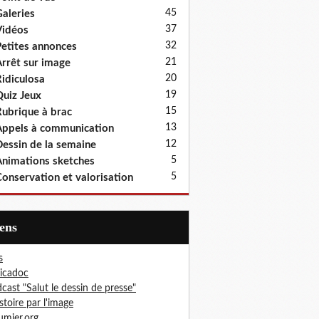
45
aleries
37
idéos
32
etites annonces
21
rrêt sur image
20
idiculosa
19
uiz Jeux
15
ubrique à brac
13
ppels à communication
12
essin de la semaine
5
nimations sketches
5
onservation et valorisation
iens
s
icadoc
cast "Salut le dessin de presse"
istoire par l'image
mier.org