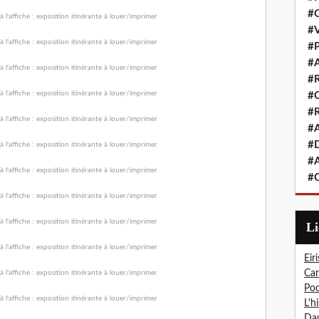
#G
#V
#P
#A
#R
#Q
#R
#A
#D
#A
#C
L
Eiri
Car
Pod
L'h
Dau