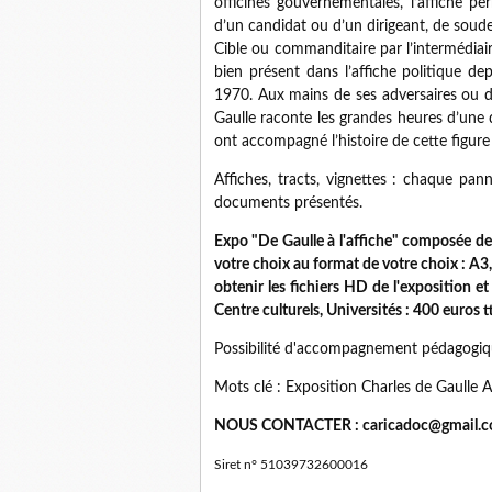
officines gouvernementales, l’affiche pe
d’un candidat ou d’un dirigeant, de soud
Cible ou commanditaire par l’intermédiaire
bien présent dans l’affiche politique d
1970. Aux mains de ses adversaires ou de
Gaulle raconte les grandes heures d’une d
ont accompagné l’histoire de cette figu
Affiches, tracts, vignettes : chaque pa
documents présentés.
Expo "De Gaulle à l'affiche" composée d
votre choix au format de votre choix : A
obtenir les fichiers HD de l'exposition 
Centre culturels, Universités : 400 euros t
Possibilité d'accompagnement pédagogiqu
Mots clé : Exposition Charles de Gaulle 
NOUS CONTACTER : caricadoc@gmail.
Siret n° 51039732600016