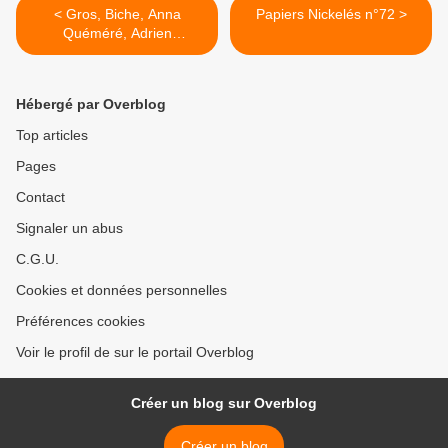
< Gros, Biche, Anna
Papiers Nickelés n°72 >
Quéméré, Adrien
Dartiguenave, Udine : les
lauréat.e.s du Trophée
Presse Citron BNF Charlie
Hébergé par Overblog
Top articles
Pages
Contact
Signaler un abus
C.G.U.
Cookies et données personnelles
Préférences cookies
Voir le profil de sur le portail Overblog
Créer un blog sur Overblog
Créer un blog