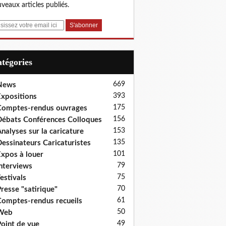
veaux articles publiés.
Catégories
669
News
393
xpositions
175
omptes-rendus ouvrages
156
ébats Conférences Colloques
153
nalyses sur la caricature
135
essinateurs Caricaturistes
101
xpos à louer
79
nterviews
75
estivals
70
resse "satirique"
61
omptes-rendus recueils
50
Web
49
oint de vue