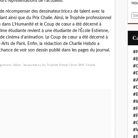
eurs représentations de l’actualité.
nou
de récompenser des dessinateur.trice.s de talent avec la
E
nt ainsi que du Prix Chalie. Ainsi, le Trophée professionnel
m
ru dans L’Humanité et le Coup de cœur a été décerné à
a
lme étudiante revient à une étudiante de l’École Estienne,
i
de cinéma d’animation. Le Coup de cœur a été décerné à
l
Arts de Paris. Enfin, la rédaction de Charlie Hebdo a
hance de voir son dessin publié dans les pages du journal.
#
#E
#C
#D
#A
#D
#E
#I
#F
#P
#C
#
#P