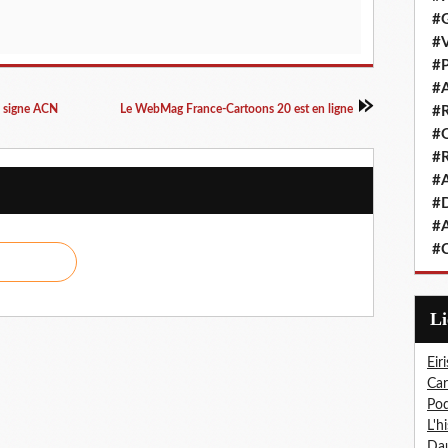
#G
#V
#P
#A
i signe ACN
Le WebMag France-Cartoons 20 est en ligne
#R
#Q
#R
#A
#D
#A
#C
L
Eiri
Car
Pod
L'h
Dau