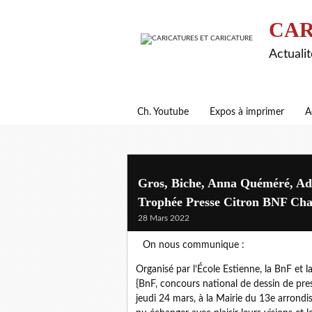
CAR
Actualit
Ch. Youtube
Expos à imprimer
A
Gros, Biche, Anna Quéméré, Adri
Trophée Presse Citron BNF Cha
28 Mars 2022
On nous communique :
Organisé par l’École Estienne, la BnF et 
{BnF, concours national de dessin de press
jeudi 24 mars, à la Mairie du 13e arron