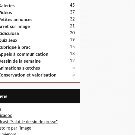
45
aleries
37
idéos
32
etites annonces
21
rrêt sur image
20
idiculosa
19
uiz Jeux
15
ubrique à brac
13
ppels à communication
12
essin de la semaine
5
nimations sketches
5
onservation et valorisation
iens
s
icadoc
cast "Salut le dessin de presse"
istoire par l'image
mier.org