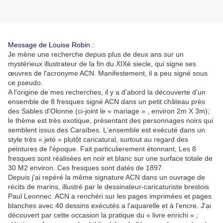
Message de Louise Robin :
Je mène une recherche depuis plus de deux ans sur un
mystérieux illustrateur de la fin du XIXè siecle, qui signe ses
œuvres de l'acronyme ACN. Manifestement, il a peu signé sous
ce pseudo.
A l'origine de mes recherches, il y a d'abord la découverte d'un
ensemble de 8 fresques signé ACN dans un petit château près
des Sables d'Olonne (ci-joint le « mariage » , environ 2m X 3m);
le thème est très exotique, présentant des personnages noirs qui
semblent issus des Caraïbes. L'ensemble est exécuté dans un
style très « jeté » plutôt caricatural, surtout au regard des
peintures de l'époque. Fait particulierement étonnant, Les 8
fresques sont réalisées en noir et blanc sur une surface totale de
30 M2 environ. Ces fresques sont datés de 1897.
Depuis j'ai repéré la même signature ACN dans un ouvrage de
récits de marins, illustré par le dessinateur-caricaturiste brestois
Paul Leonnec. ACN a renchéri sur les pages imprimées et pages
blanches avec 40 dessins exécutés a l'aquarelle et à l'encre. J'ai
découvert par cette occasion la pratique du « livre enrichi » ;