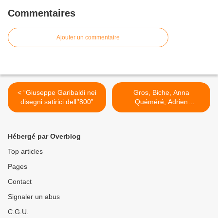
Commentaires
Ajouter un commentaire
< “Giuseppe Garibaldi nei
Gros, Biche, Anna
disegni satirici dell’’800”
Quéméré, Adrien
Dartiguenave, Udine : les
lauréat.e.s du Trophée
Presse Citron BNF Charlie
Hébergé par Overblog
>
Top articles
Pages
Contact
Signaler un abus
C.G.U.