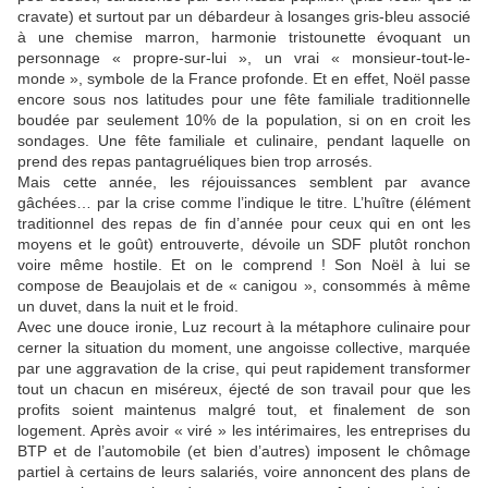
cravate) et surtout par un débardeur à losanges gris-bleu associé
à une chemise marron, harmonie tristounette évoquant un
personnage « propre-sur-lui », un vrai « monsieur-tout-le-
monde », symbole de la France profonde. Et en effet, Noël passe
encore sous nos latitudes pour une fête familiale traditionnelle
boudée par seulement 10% de la population, si on en croit les
sondages. Une fête familiale et culinaire, pendant laquelle on
prend des repas pantagruéliques bien trop arrosés.
Mais cette année, les réjouissances semblent par avance
gâchées… par la crise comme l’indique le titre. L’huître (élément
traditionnel des repas de fin d’année pour ceux qui en ont les
moyens et le goût) entrouverte, dévoile un SDF plutôt ronchon
voire même hostile. Et on le comprend ! Son Noël à lui se
compose de Beaujolais et de « canigou », consommés à même
un duvet, dans la nuit et le froid.
Avec une douce ironie, Luz recourt à la métaphore culinaire pour
cerner la situation du moment, une angoisse collective, marquée
par une aggravation de la crise, qui peut rapidement transformer
tout un chacun en miséreux, éjecté de son travail pour que les
profits soient maintenus malgré tout, et finalement de son
logement. Après avoir « viré » les intérimaires, les entreprises du
BTP et de l’automobile (et bien d’autres) imposent le chômage
partiel à certains de leurs salariés, voire annoncent des plans de