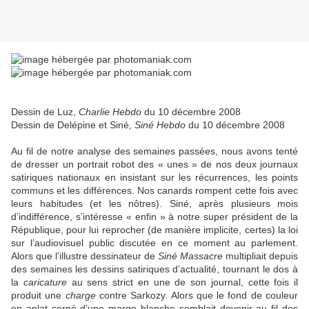
Dessin de Luz,
Charlie Hebdo
du 10 décembre 2008
Dessin de Delépine et Siné
, Siné Hebdo
du 10 décembre 2008
Au fil de notre analyse des semaines passées, nous avons tenté
de dresser un portrait robot des « unes » de nos deux journaux
satiriques nationaux en insistant sur les récurrences, les points
communs et les différences. Nos canards rompent cette fois avec
leurs habitudes (et les nôtres). Siné, après plusieurs mois
d’indifférence, s’intéresse « enfin » à notre super président de la
République, pour lui reprocher (de manière implicite, certes) la loi
sur l’audiovisuel public discutée en ce moment au parlement.
Alors que l’illustre dessinateur de
Siné Massacre
multipliait depuis
des semaines les dessins satiriques d’actualité, tournant le dos à
la
caricature
au sens strict en une de son journal, cette fois il
produit une
charge
contre Sarkozy. Alors que le fond de couleur
en aplat cerné d’une marge blanche semblait devenir au fil des