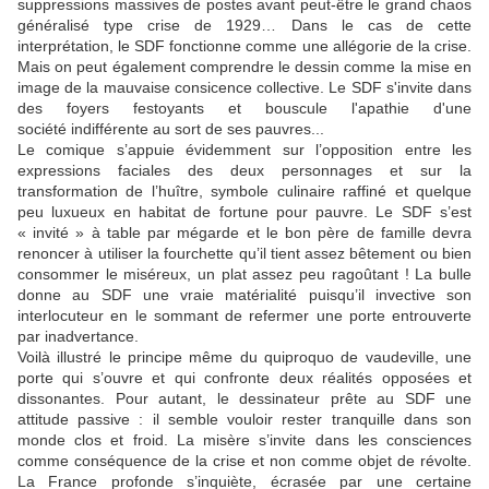
suppressions massives de postes avant peut-être le grand chaos
généralisé type crise de 1929… Dans le cas de cette
interprétation, le SDF fonctionne comme une allégorie de la crise.
Mais on peut également comprendre le dessin comme la mise en
image de la mauvaise consicence collective. Le SDF s'invite dans
des foyers festoyants et bouscule l'apathie d'une
société indifférente au sort de ses pauvres...
Le comique s’appuie évidemment sur l’opposition entre les
expressions faciales des deux personnages et sur la
transformation de l’huître, symbole culinaire raffiné et quelque
peu luxueux en habitat de fortune pour pauvre. Le SDF s’est
« invité » à table par mégarde et le bon père de famille devra
renoncer à utiliser la fourchette qu’il tient assez bêtement ou bien
consommer le miséreux, un plat assez peu ragoûtant ! La bulle
donne au SDF une vraie matérialité puisqu’il invective son
interlocuteur en le sommant de refermer une porte entrouverte
par inadvertance.
Voilà illustré le principe même du quiproquo de vaudeville, une
porte qui s’ouvre et qui confronte deux réalités opposées et
dissonantes. Pour autant, le dessinateur prête au SDF une
attitude passive : il semble vouloir rester tranquille dans son
monde clos et froid. La misère s’invite dans les consciences
comme conséquence de la crise et non comme objet de révolte.
La France profonde s’inquiète, écrasée par une certaine