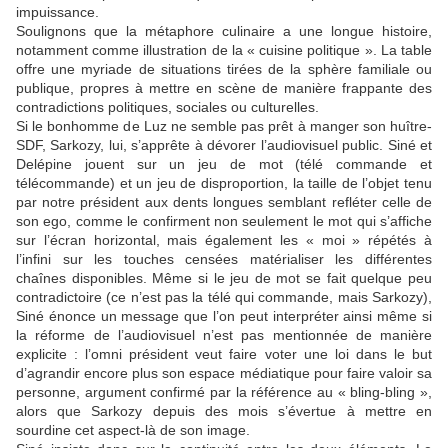
impuissance.
Soulignons que la métaphore culinaire a une longue histoire,
notamment comme illustration de la « cuisine politique ». La table
offre une myriade de situations tirées de la sphère familiale ou
publique, propres à mettre en scène de manière frappante des
contradictions politiques, sociales ou culturelles.
Si le bonhomme de Luz ne semble pas prêt à manger son huître-
SDF, Sarkozy, lui, s’apprête à dévorer l’audiovisuel public. Siné et
Delépine jouent sur un jeu de mot (télé commande et
télécommande) et un jeu de disproportion, la taille de l’objet tenu
par notre président aux dents longues semblant refléter celle de
son ego, comme le confirment non seulement le mot qui s’affiche
sur l’écran horizontal, mais également les « moi » répétés à
l’infini sur les touches censées matérialiser les différentes
chaînes disponibles. Même si le jeu de mot se fait quelque peu
contradictoire (ce n’est pas la télé qui commande, mais Sarkozy),
Siné énonce un message que l’on peut interpréter ainsi même si
la réforme de l’audiovisuel n’est pas mentionnée de manière
explicite : l’omni président veut faire voter une loi dans le but
d’agrandir encore plus son espace médiatique pour faire valoir sa
personne, argument confirmé par la référence au « bling-bling »,
alors que Sarkozy depuis des mois s’évertue à mettre en
sourdine cet aspect-là de son image.