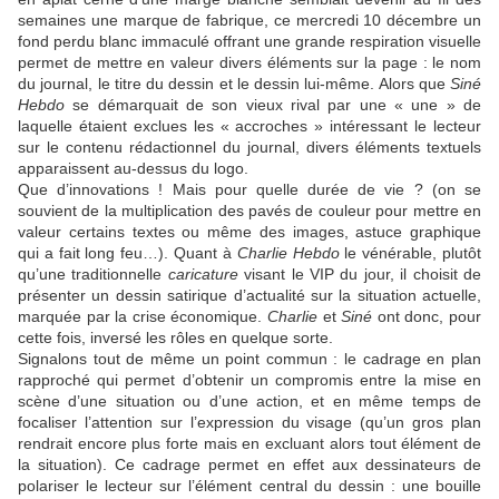
semaines une marque de fabrique, ce mercredi 10 décembre un
fond perdu blanc immaculé offrant une grande respiration visuelle
permet de mettre en valeur divers éléments sur la page : le nom
du journal, le titre du dessin et le dessin lui-même. Alors que
Siné
Hebdo
se démarquait de son vieux rival par une « une » de
laquelle étaient exclues les « accroches » intéressant le lecteur
sur le contenu rédactionnel du journal, divers éléments textuels
apparaissent au-dessus du logo.
Que d’innovations ! Mais pour quelle durée de vie ? (on se
souvient de la multiplication des pavés de couleur pour mettre en
valeur certains textes ou même des images, astuce graphique
qui a fait long feu…). Quant à
Charlie Hebdo
le vénérable, plutôt
qu’une traditionnelle
caricature
visant le VIP du jour, il choisit de
présenter un dessin satirique d’actualité sur la situation actuelle,
marquée par la crise économique.
Charlie
et
Siné
ont donc, pour
cette fois, inversé les rôles en quelque sorte.
Signalons tout de même un point commun : le cadrage en plan
rapproché qui permet d’obtenir un compromis entre la mise en
scène d’une situation ou d’une action, et en même temps de
focaliser l’attention sur l’expression du visage (qu’un gros plan
rendrait encore plus forte mais en excluant alors tout élément de
la situation). Ce cadrage permet en effet aux dessinateurs de
polariser le lecteur sur l’élément central du dessin : une bouille