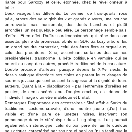
riante pour Sarkozy et celle, étonnée, chez le réveillonneur à
table.
Deux visages très différents. Le premier de trois-quarts, rose
pâle, arbore des yeux globuleux et grands ouverts, une bouche
entrouverte mais horizontale, des dents blanches et plutôt
arrondies, un nez quelque peu étiré. Le personnage semble saisi
d’effroi. Et en effet, l’huître surdimensionnée qui trône dans son
assiette, pleine de promesse, abrite un SDF. Sarkozy arbore, lui,
un grand sourire carnassier, celui des êtres fiers et orgueilleux,
celui des prédateurs. Siné, accentuant certaines des canines
présidentielles, transforme la bête politique en vampire qui se
nourrit du sang des autres, procédé traditionnel de la caricature.
Double procédé d’ailleurs, puisque depuis le XIXe siècle, le
dessin satirique discrédite ses cibles en parant leurs visages de
sourires joviaux qui contredisent la sagesse et la dignité de leurs
auteurs. Quant à la « diabolisation » par l’entremise d’oreilles en
pointes, de dents acérées ou d’ongles crochus, elle donne de
l’individu l’image d’un être maléfique et brutal.
Remarquez l’importance des accessoires : Siné affuble Sarko du
traditionnel costume-cravate, d’une montre jaune (d’or) très
visible et d’une paire de lunettes noires, inscrivant son
personnage dans le stéréotype du « bling-bling ». Luz poursuit
également un stéréotype, celui du bon père de famille quelque
peu désuet, caractérisé par son nœud papillon (plus festif que la