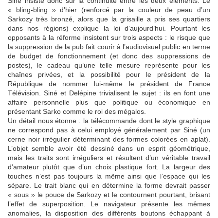
Siné insiste donc sur la continuité entre les deux éléments. Le
« bling-bling » d’hier (renforcé par la couleur de peau d’un
Sarkozy très bronzé, alors que la grisaille a pris ses quartiers
dans nos régions) explique la loi d’aujourd’hui. Pourtant les
opposants à la réforme insistent sur trois aspects : le risque que
la suppression de la pub fait courir à l’audiovisuel public en terme
de budget de fonctionnement (et donc des suppressions de
postes), le cadeau qu’une telle mesure représente pour les
chaînes privées, et la possibilité pour le président de la
République de nommer lui-même le président de France
Télévision. Siné et Delépine trivialisent le sujet : ils en font une
affaire personnelle plus que politique ou économique en
présentant Sarko comme le roi des mégalos.
Un détail nous étonne : la télécommande dont le style graphique
ne correspond pas à celui employé généralement par Siné (un
cerne noir irrégulier déterminant des formes colorées en aplat).
L’objet semble avoir été dessiné dans un esprit géométrique,
mais les traits sont irréguliers et résultent d’un véritable travail
d’amateur plutôt que d’un choix plastique fort. La largeur des
touches n’est pas toujours la même ainsi que l’espace qui les
sépare. Le trait blanc qui en détermine la forme devrait passer
« sous » le pouce de Sarkozy et le contournent pourtant, brisant
l’effet de superposition. Le navigateur présente les mêmes
anomalies, la disposition des différents boutons échappant à