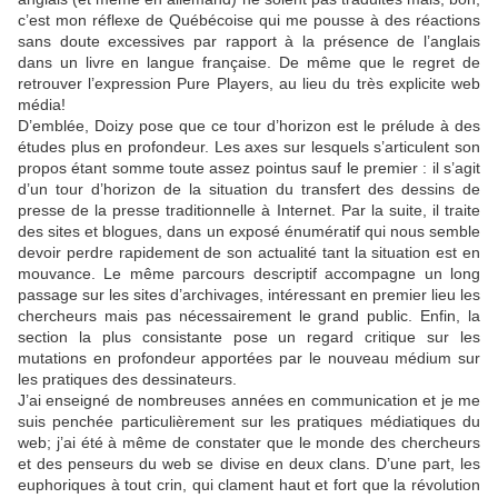
c’est mon réflexe de Québécoise qui me pousse à des réactions
sans doute excessives par rapport à la présence de l’anglais
dans un livre en langue française. De même que le regret de
retrouver l’expression Pure Players, au lieu du très explicite web
média!
D’emblée, Doizy pose que ce tour d’horizon est le prélude à des
études plus en profondeur. Les axes sur lesquels s’articulent son
propos étant somme toute assez pointus sauf le premier : il s’agit
d’un tour d’horizon de la situation du transfert des dessins de
presse de la presse traditionnelle à Internet. Par la suite, il traite
des sites et blogues, dans un exposé énumératif qui nous semble
devoir perdre rapidement de son actualité tant la situation est en
mouvance. Le même parcours descriptif accompagne un long
passage sur les sites d’archivages, intéressant en premier lieu les
chercheurs mais pas nécessairement le grand public. Enfin, la
section la plus consistante pose un regard critique sur les
mutations en profondeur apportées par le nouveau médium sur
les pratiques des dessinateurs.
J’ai enseigné de nombreuses années en communication et je me
suis penchée particulièrement sur les pratiques médiatiques du
web; j’ai été à même de constater que le monde des chercheurs
et des penseurs du web se divise en deux clans. D’une part, les
euphoriques à tout crin, qui clament haut et fort que la révolution