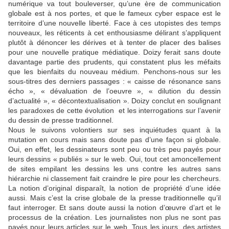
numérique va tout bouleverser, qu’une ère de communication
globale est à nos portes, et que le fameux cyber espace est le
territoire d’une nouvelle liberté. Face à ces utopistes des temps
nouveaux, les réticents à cet enthousiasme délirant s’appliquent
plutôt à dénoncer les dérives et à tenter de placer des balises
pour une nouvelle pratique médiatique. Doizy ferait sans doute
davantage partie des prudents, qui constatent plus les méfaits
que les bienfaits du nouveau médium. Penchons-nous sur les
sous-titres des derniers passages : « caisse de résonance sans
écho », « dévaluation de l’oeuvre », « dilution du dessin
d’actualité », « décontextualisation ». Doizy conclut en soulignant
les paradoxes de cette évolution et les interrogations sur l’avenir
du dessin de presse traditionnel.
Nous le suivons volontiers sur ses inquiétudes quant à la
mutation en cours mais sans doute pas d’une façon si globale.
Oui, en effet, les dessinateurs sont peu ou très peu payés pour
leurs dessins « publiés » sur le web. Oui, tout cet amoncellement
de sites empilant les dessins les uns contre les autres sans
hiérarchie ni classement fait craindre le pire pour les chercheurs.
La notion d’original disparaît, la notion de propriété d’une idée
aussi. Mais c’est la crise globale de la presse traditionnelle qu’il
faut interroger. Et sans doute aussi la notion d’œuvre d’art et le
processus de la création. Les journalistes non plus ne sont pas
payés pour leurs articles sur le web. Tous les jours, des artistes