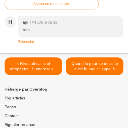
Ajouter un commentaire
H
hjjk
15/11/2018 20:00
bien
Répondre
< Rires africains et
Quand la peur se dessine
afropéens : Humoresques
avec humour : appel à
n°38
contribution >
Hébergé par Overblog
Top articles
Pages
Contact
Signaler un abus