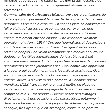
militaires et politiques, ne saura jamais tirer la quintessence de
cette arme redoutable, si méthodiquement utilisée par ses
adversaires.
Commentaire de Caricatures&Caricature :
les organisateurs de
cette exposition présentent le contexte de la guerre de manière
déformée. Évoquant la censure, il n'est pas juste de considérer le
"filtre étatique" sur les correspondances par exemple non
seulement comme opérationnel dès le début du conflit mais
encore totalement efficace ensuite. Il ne deviendra vraiment
opérationnel qu'en... 1917 ! Dire que "journalistes et dessinateurs
vont devoir se plier à des conditions drastiques" faites alors,
revient à adopter une vision romantique des médias et surtout à
dédouaner les élites journalistiques de leur rôle tout à fait
volontaire dans l'affaire. L’État n'a pas besoin de tenir la main des
dessinateurs ou des journalistes ni à lutter contre une opposition
à la guerre qui bouillonnerait dans les milieux artistiques. Quant
au contrôle général sur la production des images que sous
entend l'article, il n'existera qu'à partir de la Seconde guerre
mondiale. L’État français peine en fait à mettre en place de
véritables instruments de propagande, laissant l'initiative privée
remplir ce rôle. L’État produit lui même assez peu d'images
directement et à des occasions très particulières, notamment
dans le cadre des emprunts. A propos de l'Allemagne : la presse
satirique, très dynamique en Allemagne, continue de paraître