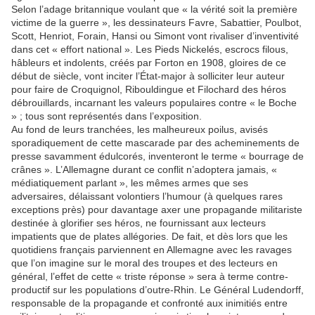
Selon l’adage britannique voulant que « la vérité soit la première
victime de la guerre », les dessinateurs Favre, Sabattier, Poulbot,
Scott, Henriot, Forain, Hansi ou Simont vont rivaliser d’inventivité
dans cet « effort national ». Les Pieds Nickelés, escrocs filous,
hâbleurs et indolents, créés par Forton en 1908, gloires de ce
début de siècle, vont inciter l’État-major à solliciter leur auteur
pour faire de Croquignol, Ribouldingue et Filochard des héros
débrouillards, incarnant les valeurs populaires contre « le Boche
» ; tous sont représentés dans l’exposition.
Au fond de leurs tranchées, les malheureux poilus, avisés
sporadiquement de cette mascarade par des acheminements de
presse savamment édulcorés, inventeront le terme « bourrage de
crânes ». L’Allemagne durant ce conflit n’adoptera jamais, «
médiatiquement parlant », les mêmes armes que ses
adversaires, délaissant volontiers l’humour (à quelques rares
exceptions près) pour davantage axer une propagande militariste
destinée à glorifier ses héros, ne fournissant aux lecteurs
impatients que de plates allégories. De fait, et dès lors que les
quotidiens français parviennent en Allemagne avec les ravages
que l’on imagine sur le moral des troupes et des lecteurs en
général, l’effet de cette « triste réponse » sera à terme contre-
productif sur les populations d’outre-Rhin. Le Général Ludendorff,
responsable de la propagande et confronté aux inimitiés entre