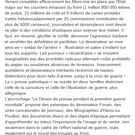
Venant compléter efficacement les filtres mis en place par l’État-
major sur les courriers émanant du front (1 million 800 000 lettres
de poilus, 21 millions de colis et 9 millions de cartes postales
traités hebdomadairement par 25 commissions constituées de
plus de 5000 censeurs), journalistes et dessinateurs vont devoir
se plier à des conditions drastiques pour exercer leur métier. Il
faut, en résumé, glorifier le conflit, dénoncer l’agresseur barbare
et annihiler les défaitistes et pacifistes. Le dessinateur se mue
ainsi en « soldat de l’arrière » : Illustration et satire s’invitent sur
tous les supports. Les journaux « récalcitrants » se trouvent
marginalisés par des procédés radicaux alternant coûts prohibitifs
du papier ou soudaines absences de livraisons. Inversement,
quotidiens et dessinateurs méritants recevront de hautes
distinctions pour leurs faits d’armes, jusqu’à la croix de guerre !
La « presse patriotique » se scinde en deux familles distinctes :
celle de la caricature et celle de l’illustration de guerre, plus
allégorique.
L’accrochage "Le Dessin de presse pendant la première guerre
mondiale" propose des estampes du dessinateur Forain, des
unes caricaturales de journaux, des lithographies d’Hansi ou
Poulbot, des documents divers et des objets d’époque permettant
d’appréhender au mieux l’importance de l’image et du verbe, non
seulement dans le cadre de l’effort national de guerre, mais
également sur le moral des troupes au front.