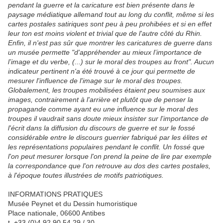
pendant la guerre et la caricature est bien présente dans le
paysage médiatique allemand tout au long du conflit, même si les
cartes postales satiriques sont peu à peu prohibées et si en effet
leur ton est moins violent et trivial que de l'autre côté du Rhin.
Enfin, il n'est pas sûr que montrer les caricatures de guerre dans
un musée permette "d'appréhender au mieux l’importance de
l’image et du verbe, (...) sur le moral des troupes au front". Aucun
indicateur pertinent n'a été trouvé à ce jour qui permette de
mesurer l'influence de l'image sur le moral des troupes.
Globalement, les troupes mobilisées étaient peu soumises aux
images, contrairement à l'arrière et plutôt que de penser la
propagande comme ayant eu une influence sur le moral des
troupes il vaudrait sans doute mieux insister sur l'importance de
l'écrit dans la diffusion du discours de guerre et sur le fossé
considérable entre le discours guerrier fabriqué par les élites et
les représentations populaires pendant le conflit. Un fossé que
l'on peut mesurer lorsque l'on prend la peine de lire par exemple
la correspondance que l'on retrouve au dos des cartes postales,
à l'époque toutes illustrées de motifs patriotiques.
INFORMATIONS PRATIQUES
Musée Peynet et du Dessin humoristique
Place nationale, 06600 Antibes
t. +33 (0)4 92 90 54 29 / 30