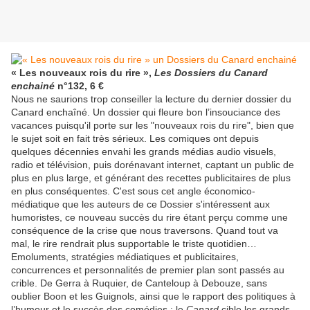
« Les nouveaux rois du rire »,
Les Dossiers du Canard
enchainé
n°132, 6 €
Nous ne saurions trop conseiller la lecture du dernier dossier du
Canard enchaîné. Un dossier qui fleure bon l’insouciance des
vacances puisqu'il porte sur les "nouveaux rois du rire", bien que
le sujet soit en fait très sérieux. Les comiques ont depuis
quelques décennies envahi les grands médias audio visuels,
radio et télévision, puis dorénavant internet, captant un public de
plus en plus large, et générant des recettes publicitaires de plus
en plus conséquentes. C'est sous cet angle économico-
médiatique que les auteurs de ce Dossier s'intéressent aux
humoristes, ce nouveau succès du rire étant perçu comme une
conséquence de la crise que nous traversons. Quand tout va
mal, le rire rendrait plus supportable le triste quotidien…
Emoluments, stratégies médiatiques et publicitaires,
concurrences et personnalités de premier plan sont passés au
crible. De Gerra à Ruquier, de Canteloup à Debouze, sans
oublier Boon et les Guignols, ainsi que le rapport des politiques à
l’humour et le succès des comédies : le
Canard
cible les grands