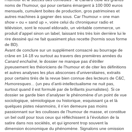
noms de l'humour, qui pour certains émargent à 100 000 euros
mensuels, cumulent boites de production, gros patrimoines et
autres machines à gagner des sous. Car l'humour « one man
show » ou « sand up », voire celui du chroniqueur radio et
télévision, sont le nouvel eldorado, un véritable commerce, un
produit d’appel sinon un label, laissant très très loin derrière lui le
rire dessiné qui ne fait quasiment plus recette (hormis sous forme
de BD).
Avant de conclure sur un supplément consacré au bourrage de
crâne en 14-18 vu surtout au travers des premières années du
Canard enchaîné
, le dossier ne manque pas d'étriller
joyeusement les théoriciens de l'humour et de citer les définitions
et autres analyses les plus absconses d'universitaires, extraits
pour certains tirés de la revue bien connue des lecteurs de C&C,
Humoresques
... (un peu d’anti-intellectualisme ne nuit pas,
surtout quand il est formulé par de brillants journalistes). Si ce
dossier se garde bien d’analyser le phénomène d’un point de vue
sociologique, sémiologique ou historique, esquissant ça et là
quelques pistes néanmoins, il n’en demeure pas moins
passionnant sur les coulisses de l’humour de masse, et constitue
un bel outil pour tous ceux qui réfléchissent à l’évolution de la
satire dans nos sociétés, et qui ignorent trop souvent la
dimension économique du phénomène. Signalons une omission