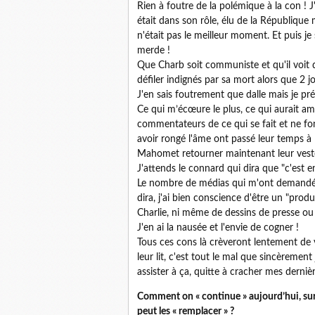
Rien à foutre de la polémique à la con ! J'
était dans son rôle, élu de la Républiqu
n'était pas le meilleur moment. Et puis je 
merde !
Que Charb soit communiste et qu'il voit 
défiler indignés par sa mort alors que 2 
J'en sais foutrement que dalle mais je pré
Ce qui m’écœure le plus, ce qui aurait am
commentateurs de ce qui se fait et ne fon
avoir rongé l'âme ont passé leur temps à
Mahomet retourner maintenant leur veste
J'attends le connard qui dira que "c'est
Le nombre de médias qui m'ont demandé d
dira, j'ai bien conscience d'être un "prod
Charlie, ni même de dessins de presse ou
J'en ai la nausée et l'envie de cogner !
Tous ces cons là crèveront lentement de vi
leur lit, c'est tout le mal que sincèrement
assister à ça, quitte à cracher mes derniè
Comment on « continue » aujourd’hui, sur
peut les « remplacer » ?