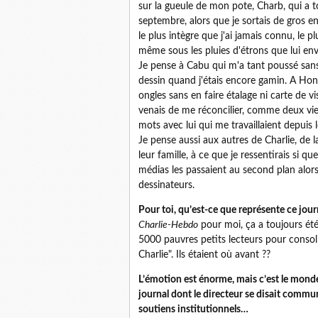
sur la gueule de mon pote, Charb, qui a t
septembre, alors que je sortais de gros e
le plus intègre que j'ai jamais connu, le 
même sous les pluies d'étrons que lui en
Je pense à Cabu qui m'a tant poussé sans 
dessin quand j'étais encore gamin. A Hon
ongles sans en faire étalage ni carte de vis
venais de me réconcilier, comme deux vieu
mots avec lui qui me travaillaient depuis
Je pense aussi aux autres de Charlie, de 
leur famille, à ce que je ressentirais si q
médias les passaient au second plan alors
dessinateurs.
Pour toi, qu’est-ce que représente ce jour
Charlie-Hebdo
pour moi, ça a toujours été 
5000 pauvres petits lecteurs pour consolid
Charlie". Ils étaient où avant ??
L’émotion est énorme, mais c’est le monde 
journal dont le directeur se disait commun
soutiens institutionnels…