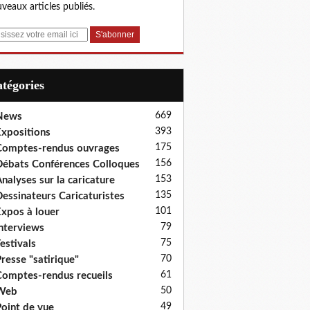
veaux articles publiés.
Catégories
669
News
393
xpositions
175
omptes-rendus ouvrages
156
ébats Conférences Colloques
153
nalyses sur la caricature
135
essinateurs Caricaturistes
101
xpos à louer
79
nterviews
75
estivals
70
resse "satirique"
61
omptes-rendus recueils
50
Web
49
oint de vue