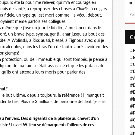
oujours été là pour me relever, qui m'a encouragé en
nou
nnuis de santé, à reproposer des choses à
Charlie
, à ce gars
E
plus fidèle, un type qui est mort comme il a vécu, debout,
m
voyaient même parfois ses collègues.
a
même que j'ose un jour le lui dire, à me lancer dans le
i
oré, un brave type, sympa, gentil, anar jusqu'au bout des
l
ite. A Wolinski, à Riss aussi, blessé, à Tignous avec qui je
x alcoolos, dans les bras l'un de l'autre après avoir eu des
#
 longtemps!
#E
la protection, ou de l'immeuble qui sont tombés, je pense à
#C
uelqu'un de ma famille était assassiné et que les putains de
#D
 qu'ils ont attendu leurs morts pour parler des
#A
#D
nal ?
#E
le but ultime, depuis toujours, la référence ! Il manquait
#I
er le tire. Plus de 3 millions de personne défilent "je suis
#F
#P
à l’envers. Des dirigeants de la planète au chevet d’un
#C
iste ! Luz et Willem se démarquent d’ailleurs de ces
#
#P