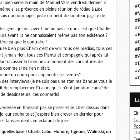
ai bien serré la main de Manuel Valls vendredi dernier, il
#G
e même si sa présence en pleine réunion de rédac à
Libé
#V
suis qui pour juger, juste un petit dessinateur pigiste de
#P
#A
des gens qui ne savent même pas ce que c'est que Charlie
#R
jours avant ils ne connaissaient même pas son existence ?
#Q
fère ça que le contraire !
usé bien plus Charb c'est de voir tous ces médias, tous ces
#R
t jamais rien, tous ces Plantu et compagnie qui après lui
#A
 lui fracasser la tronche au moment des caricatures de
#D
 comme si ne rien n'était.
#A
 encore un coup pour augmenter les ventes".
#C
es interviews (je ne suis pas une star, ma banque vous le
uit de remplacement") alors qu'ils n'ont jamais ni causé de
 de dessinateurs, ces connards!
L
eillesse en finissant pas se pisser et se chier dessus dans
Eiri
 je leur souhaite et j'espère bien crever en dernier pour
Car
res fausses dents en éclatant de joie.
Pod
 quelles base ? Charb, Cabu, Honoré, Tignons, Wolinski, on
L'h
Dau