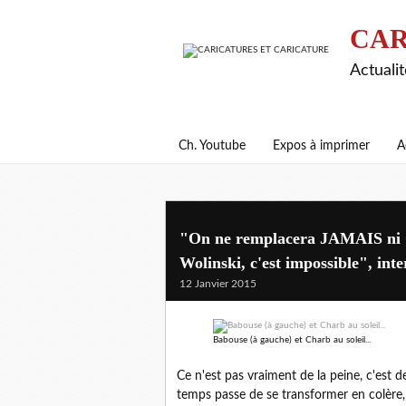
CAR
Actualit
Ch. Youtube
Expos à imprimer
A
"On ne remplacera JAMAIS ni C
Wolinski, c'est impossible", int
12 Janvier 2015
Babouse (à gauche) et Charb au soleil...
Ce n'est pas vraiment de la peine, c'est de 
temps passe de se transformer en colère, 