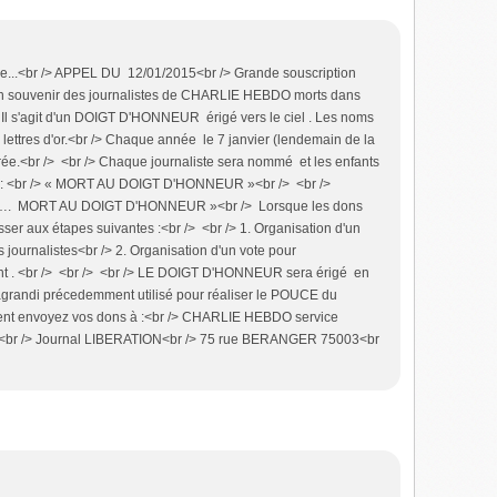
ore...<br /> APPEL DU 12/01/2015<br /> Grande souscription
 en souvenir des journalistes de CHARLIE HEBDO morts dans
/> Il s'agit d'un DOIGT D'HONNEUR érigé vers le ciel . Les noms
 lettres d'or.<br /> Chaque année le 7 janvier (lendemain de la
rée.<br /> <br /> Chaque journaliste sera nommé et les enfants
o : <br /> « MORT AU DOIGT D'HONNEUR »<br /> <br />
 …. MORT AU DOIGT D'HONNEUR »<br /> Lorsque les dons
sser aux étapes suivantes :<br /> <br /> 1. Organisation d'un
s journalistes<br /> 2. Organisation d'un vote pour
t . <br /> <br /> <br /> LE DOIGT D'HONNEUR sera érigé en
 agrandi précedemment utilisé pour réaliser le POUCE du
ésent envoyez vos dons à :<br /> CHARLIE HEBDO service
/> Journal LIBERATION<br /> 75 rue BERANGER 75003<br