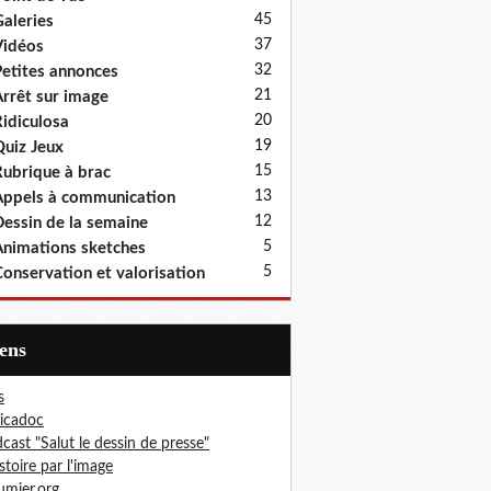
45
aleries
37
idéos
32
etites annonces
21
rrêt sur image
20
idiculosa
19
uiz Jeux
15
ubrique à brac
13
ppels à communication
12
essin de la semaine
5
nimations sketches
5
onservation et valorisation
iens
s
icadoc
cast "Salut le dessin de presse"
istoire par l'image
mier.org