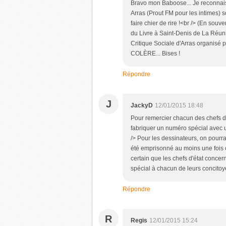
Bravo mon Baboose... Je reconnais 
Arras (Prout FM pour les intimes) 
faire chier de rire !<br /> (En so
du Livre à Saint-Denis de La Réuni
Critique Sociale d'Arras organisé
COLÈRE... Bises !
Répondre
J
JackyD
12/01/2015 18:48
Pour remercier chacun des chefs d'é
fabriquer un numéro spécial avec u
/> Pour les dessinateurs, on pourrai
été emprisonné au moins une fois ou
certain que les chefs d'état concer
spécial à chacun de leurs concitoye
Répondre
R
Regis
12/01/2015 15:24