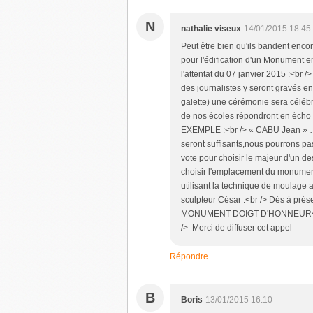
N
nathalie viseux
14/01/2015 18:45
Peut être bien qu'ils bandent enc
pour l'édification d'un Monument
l'attentat du 07 janvier 2015 :<br 
des journalistes y seront gravés en
galette) une cérémonie sera céléb
de nos écoles répondront en éch
EXEMPLE :<br /> « CABU Jean »
seront suffisants,nous pourrons pa
vote pour choisir le majeur d'un de
choisir l'emplacement du monumen
utilisant la technique de moulage
sculpteur César .<br /> Dés à pr
MONUMENT DOIGT D'HONNEUR<br 
/> Merci de diffuser cet appel
Répondre
B
Boris
13/01/2015 16:10