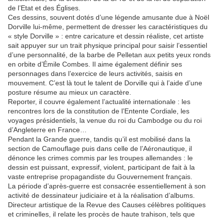
de l’Etat et des Églises.
Ces dessins, souvent dotés d’une légende amusante due à Noël
Dorville lui-même, permettent de dresser les caractéristiques du
« style Dorville » : entre caricature et dessin réaliste, cet artiste
sait appuyer sur un trait physique principal pour saisir l’essentiel
d’une personnalité, de la barbe de Pelletan aux petits yeux ronds
en orbite d’Émile Combes. Il aime également définir ses
personnages dans l’exercice de leurs activités, saisis en
mouvement. C’est là tout le talent de Dorville qui à l’aide d’une
posture résume au mieux un caractère.
Reporter, il couvre également l’actualité internationale : les
rencontres lors de la constitution de l’Entente Cordiale, les
voyages présidentiels, la venue du roi du Cambodge ou du roi
d’Angleterre en France…
Pendant la Grande guerre, tandis qu’il est mobilisé dans la
section de Camouflage puis dans celle de l’Aéronautique, il
dénonce les crimes commis par les troupes allemandes : le
dessin est puissant, expressif, violent, participant de fait à la
vaste entreprise propagandiste du Gouvernement français.
La période d’après-guerre est consacrée essentiellement à son
activité de dessinateur judiciaire et à la réalisation d’albums.
Directeur artistique de la Revue des Causes célèbres politiques
et criminelles, il relate les procès de haute trahison, tels que