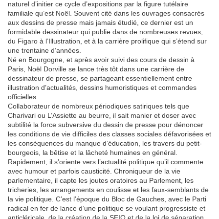
naturel d’initier ce cycle d’expositions par la figure tutélaire
familiale qu’est Noël. Souvent cité dans les ouvrages consacrés
aux dessins de presse mais jamais étudié, ce dernier est un
formidable dessinateur qui publie dans de nombreuses revues,
du Figaro à l’Illustration, et à la carrière prolifique qui s’étend sur
une trentaine d’années.
Né en Bourgogne, et après avoir suivi des cours de dessin à
Paris, Noël Dorville se lance très tôt dans une carrière de
dessinateur de presse, se partageant essentiellement entre
illustration d’actualités, dessins humoristiques et commandes
officielles.
Collaborateur de nombreux périodiques satiriques tels que
Charivari ou L’Assiette au beurre, il sait manier et doser avec
subtilité la force subversive du dessin de presse pour dénoncer
les conditions de vie difficiles des classes sociales défavorisées et
les conséquences du manque d’éducation, les travers du petit-
bourgeois, la bêtise et la lâcheté humaines en général.
Rapidement, il s’oriente vers l’actualité politique qu’il commente
avec humour et parfois causticité. Chroniqueur de la vie
parlementaire, il capte les joutes oratoires au Parlement, les
tricheries, les arrangements en coulisse et les faux-semblants de
la vie politique. C’est l’époque du Bloc de Gauches, avec le Parti
radical en fer de lance d’une politique se voulant progressiste et
anticléricale, de la création de la SFIO et de la loi de séparation