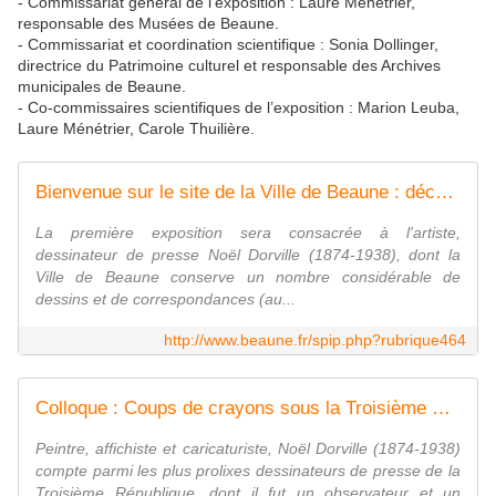
- Commissariat général de l’exposition : Laure Ménétrier,
responsable des Musées de Beaune.
- Commissariat et coordination scientifique : Sonia Dollinger,
directrice du Patrimoine culturel et responsable des Archives
municipales de Beaune.
- Co-commissaires scientifiques de l’exposition : Marion Leuba,
Laure Ménétrier, Carole Thuilière.
Bienvenue sur le site de la Ville de Beaune : découvrir Beaune,vivre à Beaune, vignobles, Bourgogne
La première exposition sera consacrée à l'artiste,
dessinateur de presse Noël Dorville (1874-1938), dont la
Ville de Beaune conserve un nombre considérable de
dessins et de correspondances (au...
http://www.beaune.fr/spip.php?rubrique464
Colloque : Coups de crayons sous la Troisième République. Autour de l'exposition Noël Dorville
Peintre, affichiste et caricaturiste, Noël Dorville (1874-1938)
compte parmi les plus prolixes dessinateurs de presse de la
Troisième République, dont il fut un observateur et un