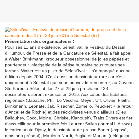
Présentation des organisateurs :
Pour ses 11 ans d'existence, Sélest'Ival, le Festival du Dessin
d'Humour, de Presse et de la Caricature de Sélestat, a fait appel
à Walter Brinkmann, croqueur obsessionnel de jolies pépées et
pourfendeur infatigable de la bêtise humaine sous toutes ses
formes. Walter est un pilier de Sélest'Ival : il n'a manqué aucune
édition depuis 2004. C'est aussi un dessinateur rare car c'est
uniquement à Sélestat que vous pouvez le rencontrer, au Caveau
Ste Barbe à Sélestat, les 27 et 28 juin prochains ! 28
dessinateurs seront exposés en 2015. Aux côtés des habitués
régionaux (Babache, Phil, Lo Vecchio, Meyer, Uff, Olivier, Fleith,
Brinkmann, Leonate, Jak, Risacher, Zumello, Peuckert + le retour
d'Ancel et de Ritchie) et des récidivistes venus d'ailleurs (Dieu,
Ballouhey, Coco, Moine, Chriske, Kianoush), Traits Divers est fier
d'accueillir pour la première fois Laurent Salles (journal L'Alsace),
le caricaturiste Djony, le dessinateur de presse Bauer (exposé,
mais non présent), Marilena Nardi, Puglia et Mariani (délégation