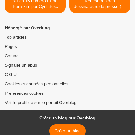
< Les 15 numéros 1 de
Rencontres des
Hara-kiri, par Cyril Bosc
dessinateurs de presse (de
Caen) : des débats plus
"sérieux" encore >
Hébergé par Overblog
Top articles
Pages
Contact
Signaler un abus
C.G.U.
Cookies et données personnelles
Préférences cookies
Voir le profil de sur le portail Overblog
Créer un blog sur Overblog
Créer un blog