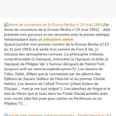
J'ai
4eme de couverture de la Grosse Bertha n°19 (mai 1991)
déjà
présenté mon parcours et ma rencontre avec la presse satirique
hebdomadaire dans un
précédent article
.
Quand j'achète mon premier numéro de la Grosse Bertha (n°13
du 11 avril 1993) à la sortie d'un concert de Font & Val, j'y
retrouve des atmosphères connues :La philosophie militante,
compréhensible (à l'époque), instructive (à l'époque) et drôle (à
l'époque) de Philippe Val ;L'humour décapant de Patrick Font
(toujours actif sur www.lecoqdesbruyeres.fr) ;Les dessins de
Cabu, Gébé, Willem que je connaissais par les albums des
Editions du Square (éditeur de Hara-kiri et du premier Charlie
hebdo) ;Les dessins de Lefred-Thouron (j'étais lecteur de
l'Equipe… mais je me suis soigné !) ;Les planches de Hugot et le
trait de Héran que je lisais dans les Fluide Glacial achetés avec
mon cousin (des fois juste pour cacher un Penthouse ou un
Playboy !!!)...