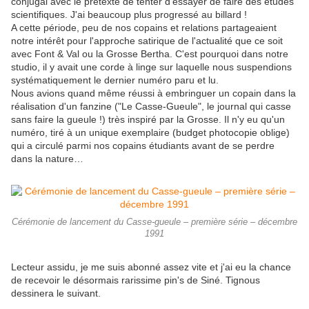
conjugal avec le prétexte de tenter d'essayer de faire des études
scientifiques. J'ai beaucoup plus progressé au billard !
A cette période, peu de nos copains et relations partageaient
notre intérêt pour l'approche satirique de l'actualité que ce soit
avec Font & Val ou la Grosse Bertha. C'est pourquoi dans notre
studio, il y avait une corde à linge sur laquelle nous suspendions
systématiquement le dernier numéro paru et lu.
Nous avions quand même réussi à embringuer un copain dans la
réalisation d'un fanzine ("Le Casse-Gueule", le journal qui casse
sans faire la gueule !) très inspiré par la Grosse. Il n'y eu qu'un
numéro, tiré à un unique exemplaire (budget photocopie oblige)
qui a circulé parmi nos copains étudiants avant de se perdre
dans la nature…
Cérémonie de lancement du Casse-gueule – première série – décembre
1991
Lecteur assidu, je me suis abonné assez vite et j'ai eu la chance
de recevoir le désormais rarissime pin's de Siné. Tignous
dessinera le suivant.