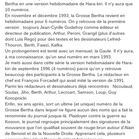
Bertha en une version hebdomadaire de Hara-kiri. Il n'y aura que
10 numéros.
En novembre et décembre 1993, la Grosse Bertha revient en
hebdomadaire pour 6 numéros. On y retrouve de la première
version : toujours Jean-Cyrille Godefroy comme éditeur et
directeur de publication, Arthur, Peroni, Grangil (plus d'autres
dont Luis Rego) pour des textes et les dessinateurs Lefred-
Thouron, Berth, Fawzi, Kafka.
Un prolongement est tenté avec un mensuel, la Gaule. Il n'y aura,
à ma connaissance, qu'un seul numéro en mars 1993.
Je mets aussi dans cette série la version hebdomadaire de Hara-
kiri de septembre 1996 (4 numéros) parce qu'on y retrouve
beaucoup des participants à la Grosse Bertha. Le rédacteur en
chef est François Forcadell qui avait initié la version de 1991.
Parmi les rédacteurs et dessinateurs déjà rencontrés : Nicoulaud,
Soulas, Jiho, Berth, Arthur, Lecroart, Samson, Loup, Guy
Konopnicki.
Enfin, six ans après, sort un ultime (et unique) numéro de la
Grosse Bertha dans lequel ne figure aucun des noms qui a fait la
renommée du journal jusque-là. Plaidoyer contre la guerre au
Kosovo, le journal regroupe principalement des signatures de la
mouvance que l'on qualifiait souvent de rouge-brun autour d'Alain
de Benoist et de la Nouvelle Droite. Apprenant cela, plusieurs