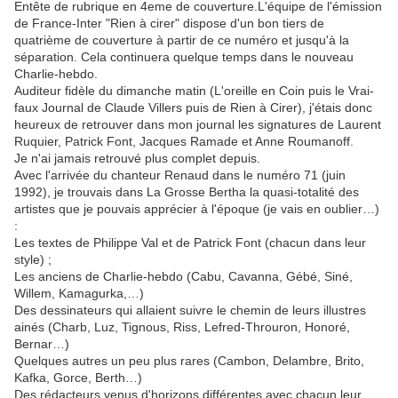
Entête de rubrique en 4eme de couverture.L'équipe de l'émission
de France-Inter "Rien à cirer" dispose d'un bon tiers de
quatrième de couverture à partir de ce numéro et jusqu'à la
séparation. Cela continuera quelque temps dans le nouveau
Charlie-hebdo.
Auditeur fidèle du dimanche matin (L'oreille en Coin puis le Vrai-
faux Journal de Claude Villers puis de Rien à Cirer), j'étais donc
heureux de retrouver dans mon journal les signatures de Laurent
Ruquier, Patrick Font, Jacques Ramade et Anne Roumanoff.
Je n'ai jamais retrouvé plus complet depuis.
Avec l'arrivée du chanteur Renaud dans le numéro 71 (juin
1992), je trouvais dans La Grosse Bertha la quasi-totalité des
artistes que je pouvais apprécier à l'époque (je vais en oublier…)
:
Les textes de Philippe Val et de Patrick Font (chacun dans leur
style) ;
Les anciens de Charlie-hebdo (Cabu, Cavanna, Gébé, Siné,
Willem, Kamagurka,…)
Des dessinateurs qui allaient suivre le chemin de leurs illustres
ainés (Charb, Luz, Tignous, Riss, Lefred-Throuron, Honoré,
Bernar…)
Quelques autres un peu plus rares (Cambon, Delambre, Brito,
Kafka, Gorce, Berth…)
Des rédacteurs venus d'horizons différentes avec chacun leur