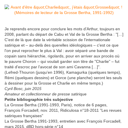
Je reprends encore pour conclure les mots d'Arthur, toujours en
2008, parlant du départ de Cabu et Val de la Grosse Bertha : "[…]
C'est de là que date la véritable scission de l'internationale
satirique et – au-delà des querelles idéologiques – c'est ce que
l'on peut reprocher le plus à Val : avoir séparé une bande de
copain sans hiérarchie, rigolards, pour en arriver aux procès où
le pauvre Choron – qui voulait garder son titre de "Charlie" – fut
traité d'escroc par l'avocat de son ami Cavanna […]".
(Lefred-Thouron (jusqu'en 1996), Kamagurka (quelques temps),
Rémi (quelques dessins) et Gorce (une planche) seront les seuls
à dessiner pour la Grosse et Charlie en même temps.)
Cyril Bosc, juin 2015
Amateur et collectionneur de presse sa
tirique
Petite bibliographie très subjective
La Grosse Bertha (1991-1993, Paris), notice de 6 pages,
François Forcadell, nov. 2011, Ridiculosa n°18-2011 "Les revues
satiriques françaises"
La Grosse Bertha 1991-1993, entretien avec François Forcadell,
mars 2015, dBD hors-série n°14