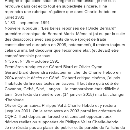
Hongrie le quotidien sous un régime communiste, je me suis
retrouvé dans cet édito tout en subjectivité sincère. Il ne
reprendra une rubrique régulière que dans Charlie-hebdo en
juillet 1992.
N° 33 – septembre 1991
Nouvelle rubrique : "Les belles réponses de l'Oncle Bernard"
première chronique de Bernard Maris. Même si j'ai eu par la suite
des désaccords avec ses points de vue (projet de traité
constitutionnel européen en 2005, notamment), il restera toujours
celui qui m'a fait découvrir que l'économie était (et devait) être
compréhensible par tous.
N°35 et N° 36 – octobre 1991
Premières rubriques de Gérard Biard et Olivier Cyran.
Gérard Biard deviendra rédacteur en chef de Charlie Hebdo en
2004 après le décès de Gébé. D'abord critique cinéma, j'ai pris
l'habitude de lire ces textes en travers. Il faut dire qu'à côté de
Cavanna, Gébé, Siné, Lançon… la comparaison était difficile à
tenir. Son texte du numéro vert (14 janvier 2015) m'a fait changer
d'habitude.
Olivier Cyran suivra Philippe Val à Charlie Hebdo et y restera
jusqu'en 2001. On le retrouvera en 2003 parmi les créateurs de
CQFD. Il est depuis un farouche et constant opposant aux
dérives réelles ou supposées de Philippe Val et Charlie-hebdo.
Je ne résiste pas au plaisir de publier cette parodie de l'affiche du