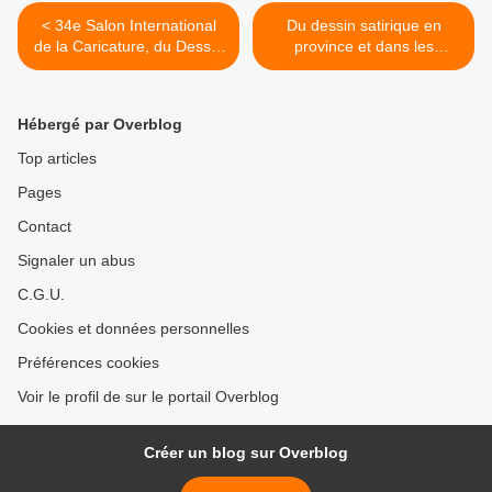
< 34e Salon International
Du dessin satirique en
de la Caricature, du Dessin
province et dans les
de Presse et d’Humour de
colonies >
Saint-Just-le-Martel : du 27
septembre au 5 octobre
Hébergé par Overblog
2015
Top articles
Pages
Contact
Signaler un abus
C.G.U.
Cookies et données personnelles
Préférences cookies
Voir le profil de sur le portail Overblog
Créer un blog sur Overblog