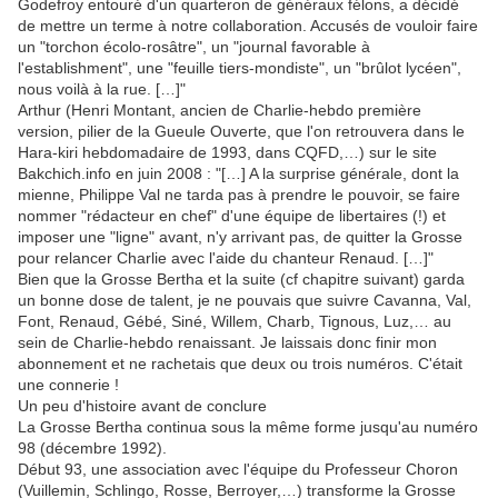
Godefroy entouré d'un quarteron de généraux félons, a décidé
de mettre un terme à notre collaboration. Accusés de vouloir faire
un "torchon écolo-rosâtre", un "journal favorable à
l'establishment", une "feuille tiers-mondiste", un "brûlot lycéen",
nous voilà à la rue. […]"
Arthur (Henri Montant, ancien de Charlie-hebdo première
version, pilier de la Gueule Ouverte, que l'on retrouvera dans le
Hara-kiri hebdomadaire de 1993, dans CQFD,…) sur le site
Bakchich.info en juin 2008 : "[…] A la surprise générale, dont la
mienne, Philippe Val ne tarda pas à prendre le pouvoir, se faire
nommer "rédacteur en chef" d'une équipe de libertaires (!) et
imposer une "ligne" avant, n'y arrivant pas, de quitter la Grosse
pour relancer Charlie avec l'aide du chanteur Renaud. […]"
Bien que la Grosse Bertha et la suite (cf chapitre suivant) garda
un bonne dose de talent, je ne pouvais que suivre Cavanna, Val,
Font, Renaud, Gébé, Siné, Willem, Charb, Tignous, Luz,… au
sein de Charlie-hebdo renaissant. Je laissais donc finir mon
abonnement et ne rachetais que deux ou trois numéros. C'était
une connerie !
Un peu d'histoire avant de conclure
La Grosse Bertha continua sous la même forme jusqu'au numéro
98 (décembre 1992).
Début 93, une association avec l'équipe du Professeur Choron
(Vuillemin, Schlingo, Rosse, Berroyer,…) transforme la Grosse