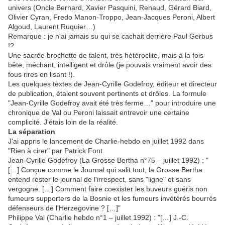
univers (Oncle Bernard, Xavier Pasquini, Renaud, Gérard Biard,
Olivier Cyran, Fredo Manon-Troppo, Jean-Jacques Peroni, Albert
Algoud, Laurent Ruquier…)
Remarque : je n'ai jamais su qui se cachait derrière Paul Gerbus
!?
Une sacrée brochette de talent, très hétéroclite, mais à la fois
bête, méchant, intelligent et drôle (je pouvais vraiment avoir des
fous rires en lisant !).
Les quelques textes de Jean-Cyrille Godefroy, éditeur et directeur
de publication, étaient souvent pertinents et drôles. La formule
"Jean-Cyrille Godefroy avait été très ferme…" pour introduire une
chronique de Val ou Peroni laissait entrevoir une certaine
complicité. J'étais loin de la réalité.
La séparation
J'ai appris le lancement de Charlie-hebdo en juillet 1992 dans
"Rien à cirer" par Patrick Font.
Jean-Cyrille Godefroy (La Grosse Bertha n°75 – juillet 1992) : "
[…] Conçue comme le Journal qui salit tout, la Grosse Bertha
entend rester le journal de l'irrespect, sans "ligne" et sans
vergogne. […] Comment faire coexister les buveurs guéris non
fumeurs supporters de la Bosnie et les fumeurs invétérés bourrés
défenseurs de l'Herzegovine ? […]"
Philippe Val (Charlie hebdo n°1 – juillet 1992) : "[…] J.-C.