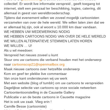
collectief. Er wordt live informatie verspreid , geeft toegang tot
internet, stelt een perszaal ter beschikking, logies, catering, dit
allemaal in geest van wereldbroederschap.
Tijdens dat evenement willen we zoveel mogelijk cartoonisten
verzamelen van over de hele wereld. We willen laten zien dat we
er allemaal bij zijn, ook al woont u 10.000 km daar vandaan.
WE HEBBEN UW MEDEWERKING NODIG
WE HEBBEN CARTOONS NODIG VAN OVER DE HELE WERELD
WE WILLEN ALTERNATIEVE STEMMEN LATEN HOREN
WE WILLEN … U!
Als u wil meedoen:
Verspreid het nieuws zoveel u kunt
Stuur ons uw cartoons die verband houden met het onderwerp
naar
cartoonscop21@openmailbox.org
Maak nieuwe cartoons over hetzelfde onderwerp
Kom en geef ter plekke live commentaar
Van onze kant ondersteunen wij uw werk
Met een website (blog of tumblr) om uw cartoons te verspreiden
Dagelijkse selectie van cartoons op onze sociale netwerken
Cartoontentoonstelling in de Causette Gallery
Publicatie v an de beste cartoons in Causette magazine
Het is ook uw zaak. Vlieg erin !
Camille Besse (cartooniste)