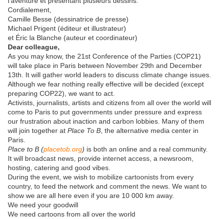
l'aventure et présentant plusieurs dessins.
Cordialement,
Camille Besse (dessinatrice de presse)
Michael Prigent (éditeur et illustrateur)
et Éric la Blanche (auteur et coordinateur)
Dear colleague,
As you may know, the 21st Conference of the Parties (COP21)
will take place in Paris between November 29th and December
13th. It will gather world leaders to discuss climate change issues.
Although we fear nothing really effective will be decided (except
preparing COP22), we want to act.
Activists, journalists, artists and citizens from all over the world will
come to Paris to put governments under pressure and express
our frustration about inaction and carbon lobbies. Many of them
will join together at
Place To B
, the alternative media center in
Paris.
Place to B (
placetob.org
)
is both an online and a real community.
It will broadcast news, provide internet access, a newsroom,
hosting, catering and good vibes.
During the event, we wish to mobilize cartoonists from every
country, to feed the network and comment the news. We want to
show we are all here even if you are 10 000 km away.
We need your goodwill
We need cartoons from all over the world