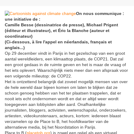
On nous communique :
une initiative de :
Camille Besse (dessinatrice de presse), Michael Prigent
(éditeur et illustrateur), et Éric la Blanche (auteur et
coordinateur)
(Ci-dessous, à lire l'appel en néerlandais, français et
anglais...)
Op 29 december vindt in Parijs in het gezelschap van een groot
aantal wereldleiders, een klimaattop plaats, de COP21. Dat zal
een groot gedaas in de ruimte geven en het is maar de vraag of
het iets oplevert. Waarschijnlijk niets meer dan een afspraak voor
een volgende milieutop: de COP22.
Het is ontzettend belangrijk dat zoveel mogelijk mensen van over
de hele wereld daar bijeen komen om laten te blijken dat ze
schoon genoeg hebben van het ter plaatsen trappelen, dat er
nooit iets echt ondernomen wordt en dat er altijd weer wordt
toegegeven aan lobbyisten aller aard. Onafhankelijke
journalisten, bloggers, activisten, wetenschapslui, onderzoekers,
artiesten, videokunstenaars, acteurs, kortom: iedereen blaast
verzamelen op de Place to B, het hoofdkwartier van de
alternatieve media, bij het Noordstation in Parijs.
Place to B (
placetob.org
) is zowel een reëel als een virtueel