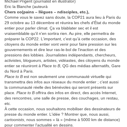
Michael Prigent (journalist en illustrator)
Eric la Blanche (auteurà
Chers co(pains – llègues – ndisciples, etc.),
Comme vous le savez sans doute, la COP21 aura lieu à Paris du
29 octobre au 13 décembre et réunira les chefs d'État du monde
entier pour parler climat. Ça va blablater sec et il est
vraisemblable qu'il n'en sortira rien. Au pire, elle permettra de
préparer la COP22. L'important, c'est qu'à cette occasion, des
citoyens du monde entier vont venir pour faire pression sur les
gouvernements et dire leur ras-le-bol de l'inaction et des
pressions des lobbies. Journalistes indépendants, chercheurs,
activistes, blogueurs, artistes, vidéastes, des citoyens du monde
entier se réuniront à
Place to B
, QG des médias alternatifs, Gare
du Nord à Paris.
Place to B
est non seulement une communauté virtuelle qui
transmettra des infos aux réseaux du monde entier ; c'est aussi
la communauté réelle des bénévoles qui seront présents sur
place.
Place to B
offrira des infos en direct, des accès Internet,
des rencontres, une salle de presse, des couchages, un restau,
etc.
À cette occasion, nous souhaitons mobiliser des dessinateurs de
presse du monde entier. L'idée ? Montrer que, nous aussi,
cartoonists
, nous sommes « là » (même à 5000 km de distance)
pour commenter l'actualité en dessins.