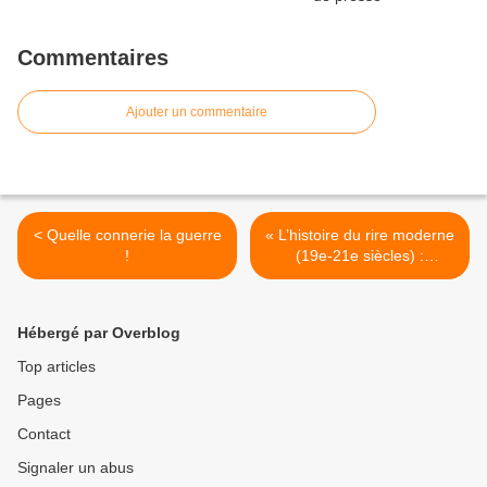
Commentaires
Ajouter un commentaire
< Quelle connerie la guerre
« L’histoire du rire moderne
!
(19e-21e siècles) :
traditions comiques et
culture multi-médiale »,
Séminaire HIRIM – 2016
Hébergé par Overblog
(Labex Les passés dans le
présent) >
Top articles
Pages
Contact
Signaler un abus