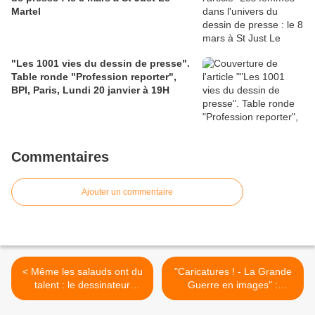
Martel
"Les 1001 vies du dessin de presse".
Table ronde "Profession reporter",
BPI, Paris, Lundi 20 janvier à 19H
Commentaires
Ajouter un commentaire
< Même les salauds ont du
"Caricatures ! - La Grande
talent : le dessinateur
Guerre en images" :
français Zéon primé à
exposition >
Téhéran...