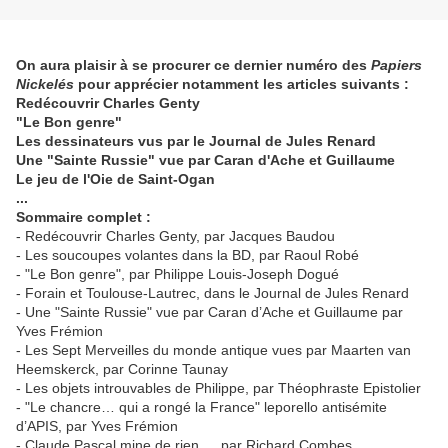
On aura plaisir à se procurer ce dernier numéro des
Papiers
Nickelés
pour apprécier notamment les articles suivants :
Redécouvrir Charles Genty
"Le Bon genre"
Les dessinateurs vus par le Journal de Jules Renard
Une "Sainte Russie" vue par Caran d'Ache et Guillaume
Le jeu de l'Oie de Saint-Ogan
...
Sommaire complet :
- Redécouvrir Charles Genty, par Jacques Baudou
- Les soucoupes volantes dans la BD, par Raoul Robé
- "Le Bon genre", par Philippe Louis-Joseph Dogué
- Forain et Toulouse-Lautrec, dans le Journal de Jules Renard
- Une "Sainte Russie" vue par Caran d’Ache et Guillaume par
Yves Frémion
- Les Sept Merveilles du monde antique vues par Maarten van
Heemskerck, par Corinne Taunay
- Les objets introuvables de Philippe, par Théophraste Epistolier
- "Le chancre… qui a rongé la France" leporello antisémite
d’APIS, par Yves Frémion
- Claude Pascal mine de rien…, par Richard Combes