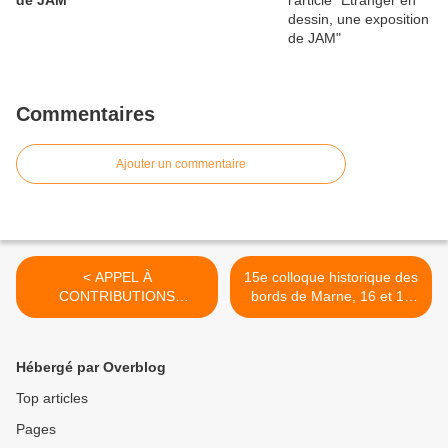
de JAM
Commentaires
Ajouter un commentaire
< APPEL À
15e colloque historique des
CONTRIBUTIONS
bords de Marne, 16 et 17
Ridiculosa n° 25 « IMAGE
SEPTEMBRE 2017 à
SATIRIQUE ET BANDE
Nogent sur Marne >
DESSINÉE »
Hébergé par Overblog
Top articles
Pages