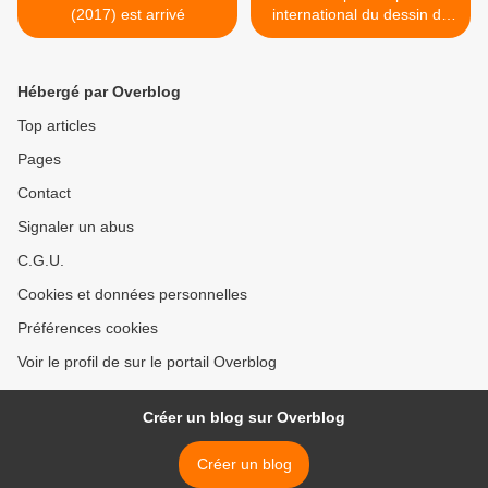
(2017) est arrivé
international du dessin de
presse 2018 organisé par
United Sketches for
Freedom, Siné mensuel et
Hébergé par Overblog
Le Mémorial de Caen >
Top articles
Pages
Contact
Signaler un abus
C.G.U.
Cookies et données personnelles
Préférences cookies
Voir le profil de sur le portail Overblog
Créer un blog sur Overblog
Créer un blog