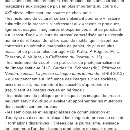
publiques sont omniprésentes. Reproduites dans des journaux et
magazines aux tirages de plus en plus importants au cours du
e
XX
siècle, elles sont une source de choix pour :
- les historiens du culturel, certains plaidant pour une « histoire
culturelle de la presse » s’intéressant aux « textes et pratiques,
figures et usages, imaginaires et expériences », et se penchant
sur l’essor d’une « ‘culture de presse’ caractérisée par un certain
nombre de réflexes, de références, de motifs, qui finissent par
construire un véritable imaginaire de papier, de plus en plus
massif et de plus en plus partagé » (D. Kalifa, P. Regnier, M.-E.
Thérenty, A. Vaillant,
La Civilisation du Journal
, p. 13) ;
- les historiens du visuel – en particulier du photojournalisme et
de l’image satirique (J.-C. Gardes / A. Schober (dir.),
Ridiculosa.
Numéro spécial. La presse satirique dans le monde
, EIRIS 2013)
– qui se penchent sur l’influence des images sur les sociétés,
ainsi que sur la manière dont les sociétés s’approprient et
(ré)utilisent les images reçues en héritage ;
- les historiens du politique pour lesquels les images de presse
peuvent servir d’outil pour évaluer et appréhender les mutations
des sociétés contemporaines ;
- les sémiologues et les spécialistes de communication et
d’analyse du discours, replaçant les images de presse au sein de
« formations discursives » créées par le journalisme, envisagé
tant comme « l’un des discours producteurs de savoir dans la