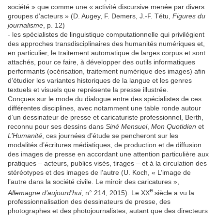
société » que comme une « activité discursive menée par divers
groupes d’acteurs » (D. Augey, F. Demers, J.-F. Tétu,
Figures du
journalisme
, p. 12)
- les spécialistes de linguistique computationnelle qui privilégient
des approches transdisciplinaires des humanités numériques et,
en particulier, le traitement automatique de larges corpus et sont
attachés, pour ce faire, à développer des outils informatiques
performants (océrisation, traitement numérique des images) afin
d’étudier les variantes historiques de la langue et les genres
textuels et visuels que représente la presse illustrée.
Conçues sur le mode du dialogue entre des spécialistes de ces
différentes disciplines, avec notamment une table ronde autour
d’un dessinateur de presse et caricaturiste professionnel, Berth,
reconnu pour ses dessins dans
Siné Mensuel
,
Mon Quotidien
et
L’Humanité
, ces journées d’étude se pencheront sur les
modalités d’écritures médiatiques, de production et de diffusion
des images de presse en accordant une attention particulière aux
pratiques – acteurs, publics visés, tirages – et à la circulation des
stéréotypes et des images de l’autre (U. Koch, « L’image de
l’autre dans la société civile. Le miroir des caricatures »,
e
Allemagne d’aujourd’hui
, n° 214, 2015). Le XX
siècle a vu la
professionnalisation des dessinateurs de presse, des
photographes et des photojournalistes, autant que des directeurs