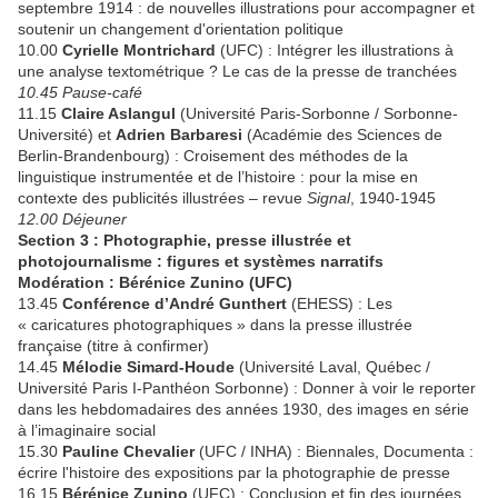
septembre 1914 : de nouvelles illustrations pour accompagner et
soutenir un changement d'orientation politique
10.00
Cyrielle Montrichard
(UFC) : Intégrer les illustrations à
une analyse textométrique ? Le cas de la presse de tranchées
10.45 Pause-café
11.15
Claire Aslangul
(Université Paris-Sorbonne / Sorbonne-
Université) et
Adrien Barbaresi
(Académie des Sciences de
Berlin-Brandenbourg) : Croisement des méthodes de la
linguistique instrumentée et de l’histoire : pour la mise en
contexte des publicités illustrées – revue
Signal
, 1940-1945
12.00 Déjeuner
Section 3 : Photographie, presse illustrée et
photojournalisme : figures et systèmes narratifs
Modération : Bérénice Zunino (UFC)
13.45
Conférence d’André Gunthert
(EHESS) : Les
« caricatures photographiques » dans la presse illustrée
française (titre à confirmer)
14.45
Mélodie Simard-Houde
(Université Laval, Québec /
Université Paris I-Panthéon Sorbonne) : Donner à voir le reporter
dans les hebdomadaires des années 1930, des images en série
à l’imaginaire social
15.30
Pauline Chevalier
(UFC / INHA) : Biennales, Documenta :
écrire l'histoire des expositions par la photographie de presse
16.15
Bérénice Zunino
(UFC) : Conclusion et fin des journées