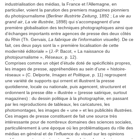
industrialisation des médias, la France et l’Allemagne, en
particulier, voient la parution des premiers magazines pionniers
du photojournalisme (
Berliner illustrirte Zeitung
, 1892 ;
La vie au
grand air
,
La vie illustrée
, 1898) qui s’accompagnent d’une
première globalisation des techniques photographiques ainsi que
d’échanges importants entre agences de presse des deux côtés
du Rhin (Th. Gervais,
La fabrique de l’information visuelle
). De ce
fait, ces deux pays sont la « première localisation de cette
modernité éditoriale » (J.-P. Bacot, « La naissance du
photojournalisme »,
Réseaux
, p. 12).
Comprises comme un objet d’étude doté de spécificités propres,
les images de presse, appréhendées au sein d’une « histoire-
réseaux » (C. Delporte,
Images et Politique
, p. 11) regroupent
une variété de supports qui ornent et illustrent la presse
quotidienne, locale ou nationale, puis agencent, structurent et
ordonnent la presse dite « illustrée » (presse satirique, surtout
magazines) : du dessin politique à la photographie, en passant
par les reproductions de tableaux, les caricatures, les
photomontages, les images de « une » et les publicités illustrées.
Ces images de presse constituent de fait une source très
intéressante pour de nombreux domaines des sciences sociales,
particulièrement à une époque où les problématiques du rôle des
médias en général et de l’influence du visuel sur les opinions