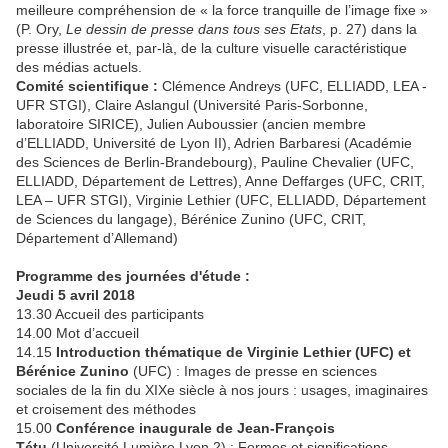
meilleure compréhension de « la force tranquille de l’image fixe »
(P. Ory,
Le dessin de presse dans tous ses Etats
, p. 27) dans la
presse illustrée et, par-là, de la culture visuelle caractéristique
des médias actuels.
Comité scientifique :
Clémence Andreys (UFC, ELLIADD, LEA -
UFR STGI), Claire Aslangul (Université Paris-Sorbonne,
laboratoire SIRICE), Julien Auboussier (ancien membre
d’ELLIADD, Université de Lyon II), Adrien Barbaresi (Académie
des Sciences de Berlin-Brandebourg), Pauline Chevalier (UFC,
ELLIADD, Département de Lettres), Anne Deffarges (UFC, CRIT,
LEA – UFR STGI), Virginie Lethier (UFC, ELLIADD, Département
de Sciences du langage), Bérénice Zunino (UFC, CRIT,
Département d’Allemand)
Programme des journées d'étude :
Jeudi 5 avril 2018
13.30 Accueil des participants
14.00 Mot d’accueil
14.15
Introduction thématique de Virginie Lethier (UFC) et
Bérénice Zunino
(UFC) : Images de presse en sciences
sociales de la fin du XIXe siècle à nos jours : usages, imaginaires
et croisement des méthodes
15.00
Conférence inaugurale de Jean-François
Tétu
(Université Lumière Lyon 2) : Formes et significations