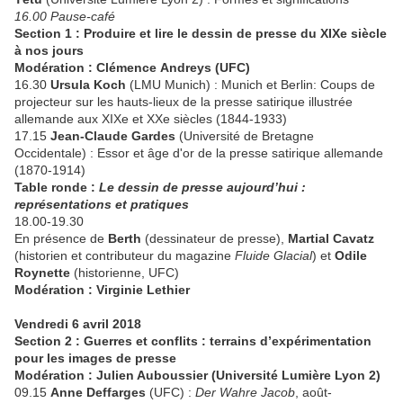
16.00 Pause-café
Section 1 : Produire et lire le dessin de presse du XIXe siècle
à nos jours
Modération : Clémence Andreys (UFC)
16.30
Ursula Koch
(LMU Munich) : Munich et Berlin: Coups de
projecteur sur les hauts-lieux de la presse satirique illustrée
allemande aux XIXe et XXe siècles (1844-1933)
17.15
Jean-Claude Gardes
(Université de Bretagne
Occidentale) : Essor et âge d'or de la presse satirique allemande
(1870-1914)
Table ronde :
Le dessin de presse aujourd’hui :
représentations et pratiques
18.00-19.30
En présence de
Berth
(dessinateur de presse),
Martial Cavatz
(historien et contributeur du magazine
Fluide Glacial
) et
Odile
Roynette
(historienne, UFC)
Modération : Virginie Lethier
Vendredi 6 avril 2018
Section 2 : Guerres et conflits : terrains d’expérimentation
pour les images de presse
Modération : Julien Auboussier (Université Lumière Lyon 2)
09.15
Anne Deffarges
(UFC) :
Der Wahre Jacob
, août-