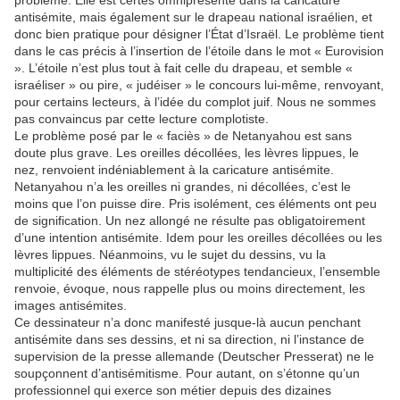
problème. Elle est certes omniprésente dans la caricature
antisémite, mais également sur le drapeau national israélien, et
donc bien pratique pour désigner l’État d’Israël. Le problème tient
dans le cas précis à l’insertion de l’étoile dans le mot « Eurovision
». L’étoile n’est plus tout à fait celle du drapeau, et semble «
israéliser » ou pire, « judéiser » le concours lui-même, renvoyant,
pour certains lecteurs, à l’idée du complot juif. Nous ne sommes
pas convaincus par cette lecture complotiste.
Le problème posé par le « faciès » de Netanyahou est sans
doute plus grave. Les oreilles décollées, les lèvres lippues, le
nez, renvoient indéniablement à la caricature antisémite.
Netanyahou n’a les oreilles ni grandes, ni décollées, c’est le
moins que l’on puisse dire. Pris isolément, ces éléments ont peu
de signification. Un nez allongé ne résulte pas obligatoirement
d’une intention antisémite. Idem pour les oreilles décollées ou les
lèvres lippues. Néanmoins, vu le sujet du dessins, vu la
multiplicité des éléments de stéréotypes tendancieux, l’ensemble
renvoie, évoque, nous rappelle plus ou moins directement, les
images antisémites.
Ce dessinateur n’a donc manifesté jusque-là aucun penchant
antisémite dans ses dessins, et ni sa direction, ni l’instance de
supervision de la presse allemande (Deutscher Presserat) ne le
soupçonnent d’antisémitisme. Pour autant, on s’étonne qu’un
professionnel qui exerce son métier depuis des dizaines