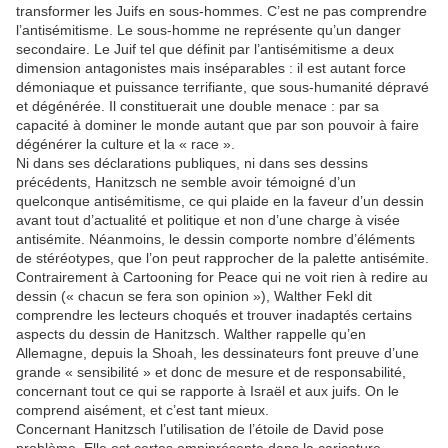
transformer les Juifs en sous-hommes. C’est ne pas comprendre
l’antisémitisme. Le sous-homme ne représente qu’un danger
secondaire. Le Juif tel que définit par l’antisémitisme a deux
dimension antagonistes mais inséparables : il est autant force
démoniaque et puissance terrifiante, que sous-humanité dépravé
et dégénérée. Il constituerait une double menace : par sa
capacité à dominer le monde autant que par son pouvoir à faire
dégénérer la culture et la « race ».
Ni dans ses déclarations publiques, ni dans ses dessins
précédents, Hanitzsch ne semble avoir témoigné d’un
quelconque antisémitisme, ce qui plaide en la faveur d’un dessin
avant tout d’actualité et politique et non d’une charge à visée
antisémite. Néanmoins, le dessin comporte nombre d’éléments
de stéréotypes, que l’on peut rapprocher de la palette antisémite.
Contrairement à Cartooning for Peace qui ne voit rien à redire au
dessin (« chacun se fera son opinion »), Walther Fekl dit
comprendre les lecteurs choqués et trouver inadaptés certains
aspects du dessin de Hanitzsch. Walther rappelle qu’en
Allemagne, depuis la Shoah, les dessinateurs font preuve d’une
grande « sensibilité » et donc de mesure et de responsabilité,
concernant tout ce qui se rapporte à Israël et aux juifs. On le
comprend aisément, et c’est tant mieux.
Concernant Hanitzsch l’utilisation de l’étoile de David pose