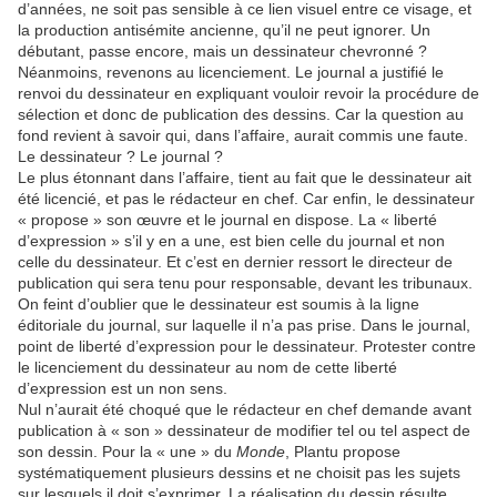
d’années, ne soit pas sensible à ce lien visuel entre ce visage, et
la production antisémite ancienne, qu’il ne peut ignorer. Un
débutant, passe encore, mais un dessinateur chevronné ?
Néanmoins, revenons au licenciement. Le journal a justifié le
renvoi du dessinateur en expliquant vouloir revoir la procédure de
sélection et donc de publication des dessins. Car la question au
fond revient à savoir qui, dans l’affaire, aurait commis une faute.
Le dessinateur ? Le journal ?
Le plus étonnant dans l’affaire, tient au fait que le dessinateur ait
été licencié, et pas le rédacteur en chef. Car enfin, le dessinateur
« propose » son œuvre et le journal en dispose. La « liberté
d’expression » s’il y en a une, est bien celle du journal et non
celle du dessinateur. Et c’est en dernier ressort le directeur de
publication qui sera tenu pour responsable, devant les tribunaux.
On feint d’oublier que le dessinateur est soumis à la ligne
éditoriale du journal, sur laquelle il n’a pas prise. Dans le journal,
point de liberté d’expression pour le dessinateur. Protester contre
le licenciement du dessinateur au nom de cette liberté
d’expression est un non sens.
Nul n’aurait été choqué que le rédacteur en chef demande avant
publication à « son » dessinateur de modifier tel ou tel aspect de
son dessin. Pour la « une » du
Monde
, Plantu propose
systématiquement plusieurs dessins et ne choisit pas les sujets
sur lesquels il doit s’exprimer. La réalisation du dessin résulte