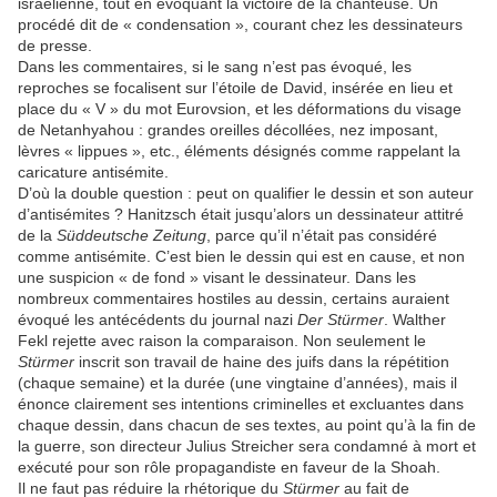
israélienne, tout en évoquant la victoire de la chanteuse. Un
procédé dit de « condensation », courant chez les dessinateurs
de presse.
Dans les commentaires, si le sang n’est pas évoqué, les
reproches se focalisent sur l’étoile de David, insérée en lieu et
place du « V » du mot Eurovsion, et les déformations du visage
de Netanhyahou : grandes oreilles décollées, nez imposant,
lèvres « lippues », etc., éléments désignés comme rappelant la
caricature antisémite.
D’où la double question : peut on qualifier le dessin et son auteur
d’antisémites ? Hanitzsch était jusqu’alors un dessinateur attitré
de la
Süddeutsche Zeitung
, parce qu’il n’était pas considéré
comme antisémite. C’est bien le dessin qui est en cause, et non
une suspicion « de fond » visant le dessinateur. Dans les
nombreux commentaires hostiles au dessin, certains auraient
évoqué les antécédents du journal nazi
Der Stürmer
. Walther
Fekl rejette avec raison la comparaison. Non seulement le
Stürmer
inscrit son travail de haine des juifs dans la répétition
(chaque semaine) et la durée (une vingtaine d’années), mais il
énonce clairement ses intentions criminelles et excluantes dans
chaque dessin, dans chacun de ses textes, au point qu’à la fin de
la guerre, son directeur Julius Streicher sera condamné à mort et
exécuté pour son rôle propagandiste en faveur de la Shoah.
Il ne faut pas réduire la rhétorique du
Stürmer
au fait de