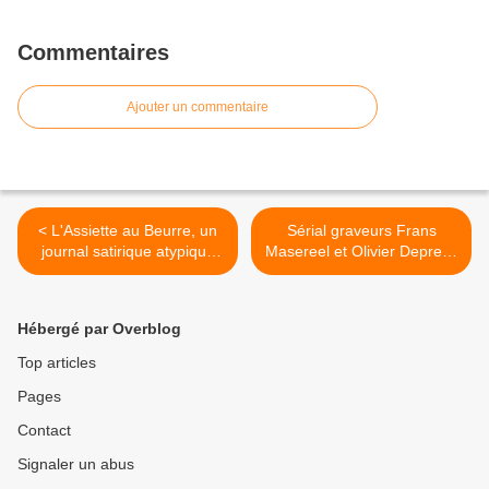
Commentaires
Ajouter un commentaire
< L'Assiette au Beurre, un
Sérial graveurs Frans
journal satirique atypique
Masereel et Olivier Deprez :
de la Belle Epoque" par
une double exposition à ne
Guillaume Doizy
pas manquer à Gravelines
>
Hébergé par Overblog
Top articles
Pages
Contact
Signaler un abus