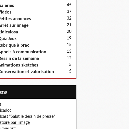
45
aleries
37
idéos
32
etites annonces
21
rrêt sur image
20
idiculosa
19
uiz Jeux
15
ubrique à brac
13
ppels à communication
12
essin de la semaine
5
nimations sketches
5
onservation et valorisation
iens
s
icadoc
cast "Salut le dessin de presse"
istoire par l'image
mier.org