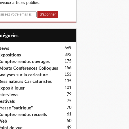
veaux articles publiés.
Catégories
669
News
393
xpositions
175
omptes-rendus ouvrages
156
ébats Conférences Colloques
153
nalyses sur la caricature
135
essinateurs Caricaturistes
101
xpos à louer
79
nterviews
75
estivals
70
resse "satirique"
61
omptes-rendus recueils
50
Web
49
oint de vue