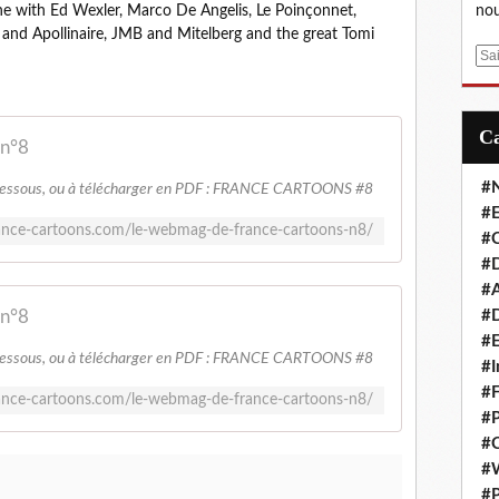
e with Ed Wexler, Marco De Angelis, Le Poinçonnet,
nou
i and Apollinaire, JMB and Mitelberg and the great Tomi
E
m
a
i
 n°8
l
#
i-dessous, ou à télécharger en PDF : FRANCE CARTOONS #8
#E
ance-cartoons.com/le-webmag-de-france-cartoons-n8/
#C
#D
#A
 n°8
#D
#E
i-dessous, ou à télécharger en PDF : FRANCE CARTOONS #8
#I
#F
ance-cartoons.com/le-webmag-de-france-cartoons-n8/
#P
#C
#
#P