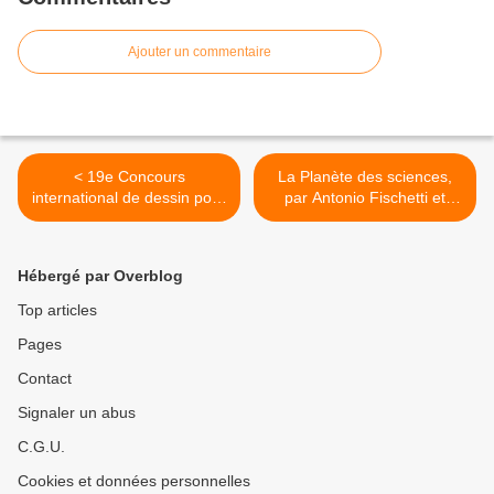
Ajouter un commentaire
< 19e Concours
La Planète des sciences,
international de dessin pour
par Antonio Fischetti et
la liberté de la presse
Bouzard >
(règlements)
Hébergé par Overblog
Top articles
Pages
Contact
Signaler un abus
C.G.U.
Cookies et données personnelles