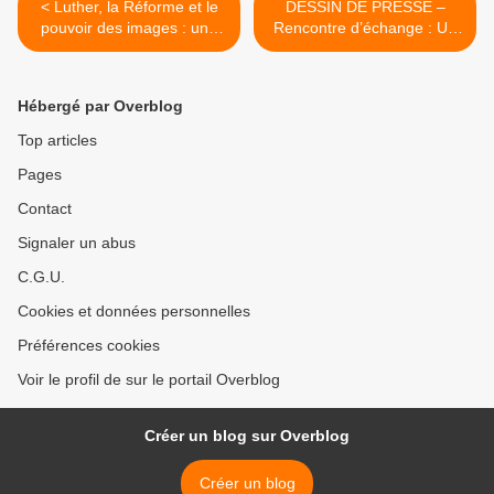
< Luther, la Réforme et le
DESSIN DE PRESSE –
pouvoir des images : une
Rencontre d’échange : Un
exposition itinérante à louer
pont culturel entre le
Sénégal et Israël >
Hébergé par Overblog
Top articles
Pages
Contact
Signaler un abus
C.G.U.
Cookies et données personnelles
Préférences cookies
Voir le profil de sur le portail Overblog
Créer un blog sur Overblog
Créer un blog