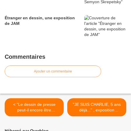
Étranger en dessin, une exposition
de JAM
Commentaires
Ajouter un commentaire
< "Le dessin de presse
"JE SUIS CHARLIE, 5 ans
peut-il encore être
déjà..." , exposition
satirique", Du Grain à
itinérante à imprimer >
moudre, France Culture, le
4 juillet 2019
Hébergé par Overblog