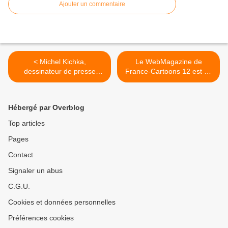
Ajouter un commentaire
< Michel Kichka,
Le WebMagazine de
dessinateur de presse
France-Cartoons 12 est en
israélien : «Israël est
ligne >
devenu moins tolérant…»
Hébergé par Overblog
Top articles
Pages
Contact
Signaler un abus
C.G.U.
Cookies et données personnelles
Préférences cookies