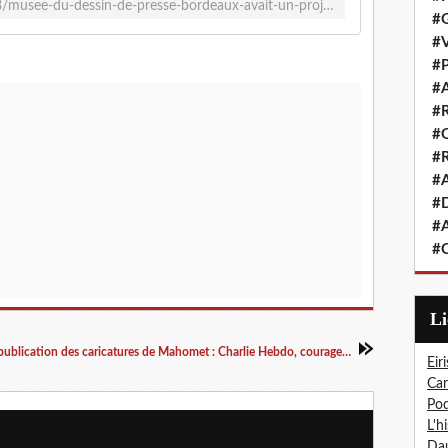
https://rue89bordeaux.com/2020/08/musee-du-dessin-de-presse-bordeaux-avait-un-projet-tres-solide/
#G
#V
#P
#A
#R
#Q
#R
#A
#D
#A
#C
L
Republication des caricatures de Mahomet : Charlie Hebdo, courage ou provocation ? (France culture)
Eiri
Car
Pod
L'h
Dau