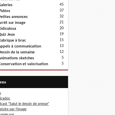
45
aleries
37
idéos
32
etites annonces
21
rrêt sur image
20
idiculosa
19
uiz Jeux
15
ubrique à brac
13
ppels à communication
12
essin de la semaine
5
nimations sketches
5
onservation et valorisation
iens
s
icadoc
cast "Salut le dessin de presse"
istoire par l'image
mier.org