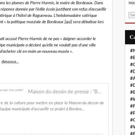
dans les plumes de Pierre Hurmic, le maire de Bordeaux. Dans
nou
 réponse donnée par l’édile écolo justifiant son refus d’accueillir
E
atirique à l’hôtel de Ragueneau. L’hebdomadaire satirique
m
itant « la politique muséale de Bordeaux [qui] sera débattue lors
a
i
ait accusé Pierre Hurmic de ne pas « daigner accorder le
l
ipe municipale a déclaré qu’elle ne voulait pas d’une ville
#
s d’acheter clé en main un nouveau musée ».
#E
n dessous...
#C
#D
#A
#D
Maison du dessin de presse : "Bordeaux avait un projet très solide"
#E
#I
e de la culture pour mettre en place la Maison du dessin de
#F
équipe municipale d'accueillir ce projet à Bordea...
#P
#C
#
#P