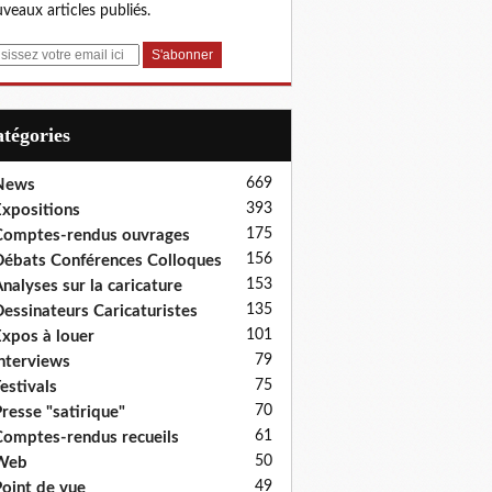
veaux articles publiés.
Catégories
669
News
393
xpositions
175
omptes-rendus ouvrages
156
ébats Conférences Colloques
153
nalyses sur la caricature
135
essinateurs Caricaturistes
101
xpos à louer
79
nterviews
75
estivals
70
resse "satirique"
61
omptes-rendus recueils
50
Web
49
oint de vue