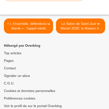
< « Ensemble, défendons la
Le Salon de Saint-Just le
liberté » : l’appel inédit
Martel 2020, la Maison du
d’une centaine de médias
dessin de presse... :
français (tribune sur le site
interview de Philippe Henry,
du Monde)
co-président du Centre
Hébergé par Overblog
Permanent de Saint-Just-
Le-Martel (vidéo) >
Top articles
Pages
Contact
Signaler un abus
C.G.U.
Cookies et données personnelles
Préférences cookies
Voir le profil de sur le portail Overblog