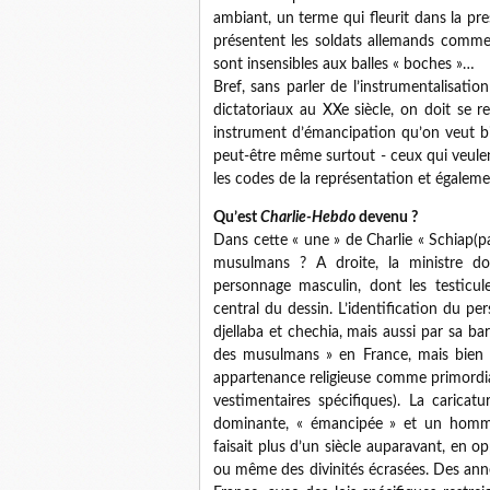
ambiant, un terme qui fleurit dans la pres
présentent les soldats allemands comme d
sont insensibles aux balles « boches »…
Bref, sans parler de l’instrumentalisatio
dictatoriaux au XXe siècle, on doit se re
instrument d’émancipation qu’on veut bien 
peut-être même surtout - ceux qui veulent 
les codes de la représentation et égalem
Qu’est
Charlie-Hebdo
devenu ?
Dans cette « une » de Charlie « Schiap(pas
musulmans ? A droite, la ministre d
personnage masculin, dont les testicule
central du dessin. L’identification du pe
djellaba et chechia, mais aussi par sa bar
des musulmans » en France, mais bien c
appartenance religieuse comme primordial
vestimentaires spécifiques). La caricat
dominante, « émancipée » et un homme
faisait plus d’un siècle auparavant, en
ou même des divinités écrasées. Des anné