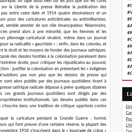
satirique, on tape aussi bien sur les juifs que sur les curés
#G
1 sur la Liberté de la presse libéralise la publication des
#V
s pas entre cette date et 1914 quatre dessinateurs et un
#P
n pour des caricatures anticléricales ou antimilitaristes.
État, semble attester de son rôle émancipateur. Néanmoins,
#A
 s’en prend alors à une minorité, que les femmes et les
#R
d’un pilonnage caricatural virulent, même dans un journal
#Q
pour sa radicalité « gauchiste » ; enfin, dans les colonies, et
#R
t le droit et les moyens de fonder des journaux satiriques.
#A
ropole des dessins hostiles à la colonisation paraissent dans
#D
extrême droite, pour critiquer les républicains au pouvoir,
#A
tion : justifier la colonisation en présentant les « indigènes
#C
N’oublions pas non plus que les dessins de presse qui
on sont alors publiés par des journaux quotidiens tirant à
 presse satirique radicale dépasse à peine quelques dizaines
L
ui, ces grands journaux quotidiens sont dirigés par des
ropriétaires institutionnels. Les dessins publiés dans ces
’inscrire dans une tradition de critique opprimés contre
Eiri
Car
quer la caricature pendant la Grande Guerre : hormis
Pod
eurs qui font preuve d’une certaine réserve, la plupart des
L'h
 novembre 1918 s’inscrivent dans le « bourrage de crâne »
Dau