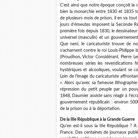
C’est ainsi que notre époque conçoit la ca
bien la monarchie entre 1830 et 1835 to
de plusieurs mois de prison, il en va tout
jours d’émeutes imposent la Seconde Rép
première fois depuis 1830, le dessinateur
universel (masculin) et un gouvernement
Que neni, le caricaturiste trouve de no
s’acharnent contre le roi Louis-Philippe 
(Proudhon, Victor Considérant, Pierre Ler
nombreuses séries les revendications 
hystériques et alcooliques, voulant se
Loin de l’image du caricaturiste affrontan
». Alors qu’avec sa fameuse lithographi
répression du petit peuple par un pouvo
1848, Daumier assiste sans réagir à l’écr
gouvernement républicain : environ 50
de la prison ou à la déportation.
De la IIIe République à la Grande Guerre
Qu’en est-il sous la IIIe République ? A
France. Des centaines de journaux publi