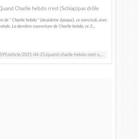
Quand Charlie hebdo n'est (Schiap)pas drôle
o de " Charlie hebdo " (deuxième époque), ce mercredi, avec
tale. La dernière couverture de Charlie hebdo, ce 2...
https://www.courrier-picard.fr/id186599/article/2021-04-25/quand-charlie-hebdo-nest-schiappas-drole