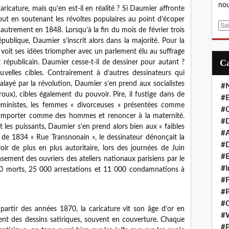
nou
ricature, mais qu’en est-il en réalité ? Si Daumier affronte
ut en soutenant les révoltes populaires au point d’écoper
E
 autrement en 1848. Lorsqu’à la fin du mois de février trois
m
ublique, Daumier s’inscrit alors dans la majorité. Pour la
a
 voit ses idées triompher avec un parlement élu au suffrage
i
 républicain. Daumier cesse-t-il de dessiner pour autant ?
l
uvelles cibles. Contrairement à d’autres dessinateurs qui
balayé par la révolution, Daumier s’en prend aux socialistes
#
oux), cibles également du pouvoir. Pire, il fustige dans de
#E
féministes, les femmes « divorceuses » présentées comme
#C
 comporter comme des hommes et renoncer à la maternité.
#D
t les puissants, Daumier s’en prend alors bien aux « faibles
#A
e de 1834 « Rue Transnonain », le dessinateur dénonçait la
#D
ir de plus en plus autoritaire, lors des journées de Juin
#E
asement des ouvriers des ateliers nationaux parisiens par le
#I
00 morts, 25 000 arrestations et 11 000 condamnations à
#F
#P
#C
 partir des années 1870, la caricature vit son âge d’or en
#
ent des dessins satiriques, souvent en couverture. Chaque
#P