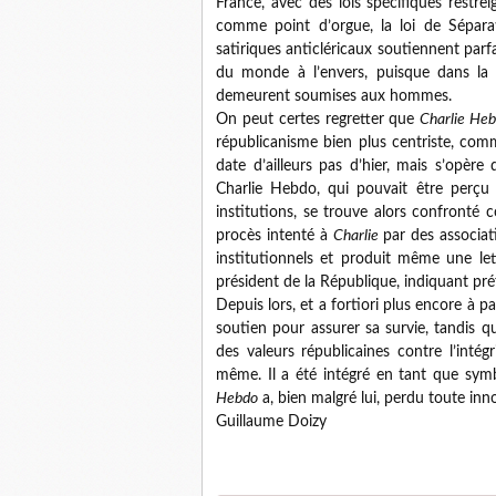
France, avec des lois spécifiques restre
comme point d’orgue, la loi de Sépara
satiriques anticléricaux soutiennent pa
du monde à l’envers, puisque dans la pl
demeurent soumises aux hommes.
On peut certes regretter que
Charlie He
républicanisme bien plus centriste, comm
date d’ailleurs pas d’hier, mais s’opèr
Charlie Hebdo, qui pouvait être perçu 
institutions, se trouve alors confronté
procès intenté à
Charlie
par des associat
institutionnels et produit même une lett
président de la République, indiquant pré
Depuis lors, et a fortiori plus encore à p
soutien pour assurer sa survie, tandis 
des valeurs républicaines contre l’intégr
même. Il a été intégré en tant que sy
Hebdo
a, bien malgré lui, perdu toute inn
Guillaume Doizy