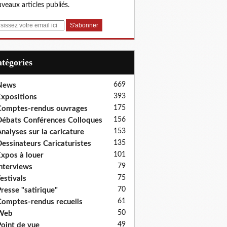
veaux articles publiés.
Catégories
669
News
393
xpositions
175
omptes-rendus ouvrages
156
ébats Conférences Colloques
153
nalyses sur la caricature
135
essinateurs Caricaturistes
101
xpos à louer
79
nterviews
75
estivals
70
resse "satirique"
61
omptes-rendus recueils
50
Web
49
oint de vue