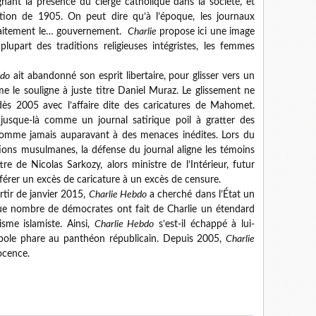
ignant la présence du clergé catholique dans la société, et
tion de 1905. On peut dire qu’à l’époque, les journaux
rfaitement le… gouvernement.
Charlie
propose ici une image
upart des traditions religieuses intégristes, les femmes
bdo
ait abandonné son esprit libertaire, pour glisser vers un
e le souligne à juste titre Daniel Muraz. Le glissement ne
e dès 2005 avec l’affaire dite des caricatures de Mahomet.
jusque-là comme un journal satirique poil à gratter des
 comme jamais auparavant à des menaces inédites. Lors du
ions musulmanes, la défense du journal aligne les témoins
re de Nicolas Sarkozy, alors ministre de l’Intérieur, futur
férer un excès de caricature à un excès de censure.
artir de janvier 2015,
Charlie Hebdo
a cherché dans l’État un
que nombre de démocrates ont fait de Charlie un étendard
isme islamiste. Ainsi,
Charlie Hebdo
s’est-il échappé à lui-
mbole phare au panthéon républicain. Depuis 2005,
Charlie
ocence.