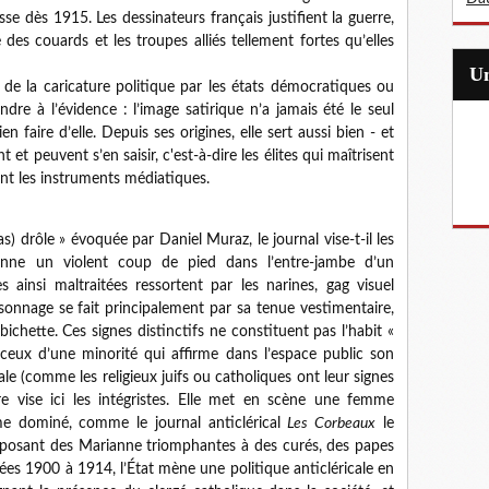
se dès 1915. Les dessinateurs français justifient la guerre,
es couards et les troupes alliés tellement fortes qu’elles
n de la caricature politique par les états démocratiques ou
ndre à l’évidence : l’image satirique n’a jamais été le seul
faire d’elle. Depuis ses origines, elle sert aussi bien - et
et peuvent s’en saisir, c'est-à-dire les élites qui maîtrisent
ent les instruments médiatiques.
) drôle » évoquée par Daniel Muraz, le journal vise-t-il les
onne un violent coup de pied dans l’entre-jambe d’un
s ainsi maltraitées ressortent par les narines, gag visuel
rsonnage se fait principalement par sa tenue vestimentaire,
bichette. Ces signes distinctifs ne constituent pas l’habit «
eux d’une minorité qui affirme dans l’espace public son
e (comme les religieux juifs ou catholiques ont leur signes
ure vise ici les intégristes. Elle met en scène une femme
 dominé, comme le journal anticlérical
Les Corbeaux
le
 opposant des Marianne triomphantes à des curés, des papes
es 1900 à 1914, l’État mène une politique anticléricale en