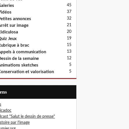
45
aleries
37
idéos
32
etites annonces
21
rrêt sur image
20
idiculosa
19
uiz Jeux
15
ubrique à brac
13
ppels à communication
12
essin de la semaine
5
nimations sketches
5
onservation et valorisation
iens
s
icadoc
cast "Salut le dessin de presse"
istoire par l'image
mier.org