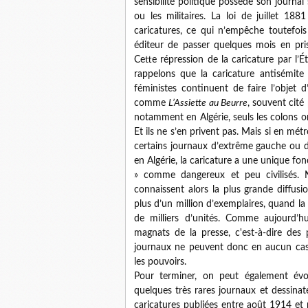
sensibilité politique possède son journal 
ou les militaires. La loi de juillet 188
caricatures, ce qui n’empêche toutefoi
éditeur de passer quelques mois en priso
Cette répression de la caricature par l’
rappelons que la caricature antisémite
féministes continuent de faire l’objet 
comme
L’Assiette au Beurre
, souvent cité 
notamment en Algérie, seuls les colons on
Et ils ne s’en privent pas. Mais si en mét
certains journaux d’extrême gauche ou d’
en Algérie, la caricature a une unique fonc
» comme dangereux et peu civilisés. 
connaissent alors la plus grande diffusi
plus d’un million d’exemplaires, quand la
de milliers d’unités. Comme aujourd’h
magnats de la presse, c'est-à-dire des p
journaux ne peuvent donc en aucun cas s
les pouvoirs.
Pour terminer, on peut également évo
quelques très rares journaux et dessinat
caricatures publiées entre août 1914 et