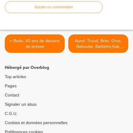
Ajouter un commentaire
< Bado, 40 ans de dessins
Aurel, Troud, Brito, Gros,
de presse
Babouse, Battistini,Kak,
Métivet, Chaunu, Lasserpe,
Man, Pakman, Erre,
Faujour, Bauer, Espé...
Hébergé par Overblog
vente de dessin originaux
au profit de ceux qui en ont
Top articles
besoin >
Pages
Contact
Signaler un abus
C.G.U.
Cookies et données personnelles
Préférences cookies